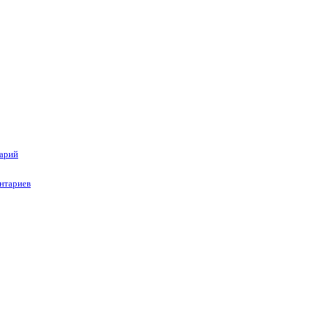
тарий
нтариев