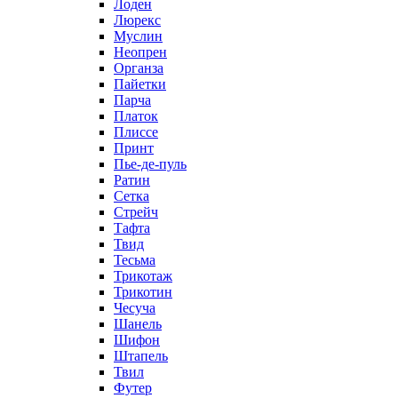
Лоден
Люрекс
Муслин
Неопрен
Органза
Пайетки
Парча
Платок
Плиссе
Принт
Пье-де-пуль
Ратин
Сетка
Стрейч
Тафта
Твид
Тесьма
Трикотаж
Трикотин
Чесуча
Шанель
Шифон
Штапель
Твил
Футер