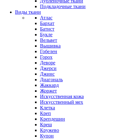
Дубленочные ткани
Подкладочные ткани
Виды ткани
Атлас
Бархат
Батист
Букле
Вельвет
Вышивка
Гобелен
Горох
Деворе
Джерси
Джинс
Диагональ
Жаккард
Жоржет
Искусственная кожа
Искусственный мех
Клетка
Креп
Крепдешин
Креш
Кружево
Купон