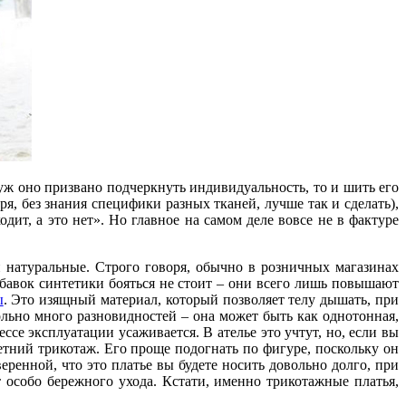
з уж оно призвано подчеркнуть индивидуальность, то и шить его
я, без знания специфики разных тканей, лучше так и сделать),
дит, а это нет». Но главное на самом деле вовсе не в фактуре
и натуральные. Строго говоря, обычно в розничных магазинах
бавок синтетики бояться не стоит – они всего лишь повышают
ы
. Это изящный материал, который позволяет телу дышать, при
ольно много разновидностей – она может быть как однотонная,
ессе эксплуатации усаживается. В ателье это учтут, но, если вы
тний трикотаж. Его проще подогнать по фигуре, поскольку он
еренной, что это платье вы будете носить довольно долго, при
 особо бережного ухода. Кстати, именно трикотажные платья,