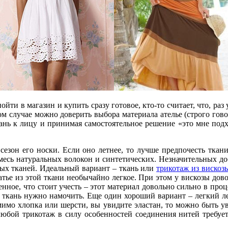
ойти в магазин и купить сразу готовое, кто-то считает, что, ра
м случае можно доверить выбора материала ателье (строго говор
ань к лицу и принимая самостоятельное решение «это мне подхо
 сезон его носки. Если оно летнее, то лучше предпочесть ткан
смесь натуральных волокон и синтетических. Незначительных до
ных тканей. Идеальный вариант – ткань или
трикотаж из вискоз
атье из этой ткани необычайно легкое. При этом у вискозы дов
енное, что стоит учесть – этот материал довольно сильно в проц
ю ткань нужно намочить. Еще один хороший вариант – легкий ле
помимо хлопка или шерсти, вы увидите эластан, то можно быть ув
любой трикотаж в силу особенностей соединения нитей требует