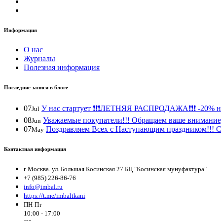
Информация
О нас
Журналы
Полезная информация
Последние записи в блоге
07
У нас стартует ❗️❗️❗️ЛЕТНЯЯ РАСПРОДАЖА❗️❗️❗️ -20% н
Jul
08
Уважаемые покупатели!!! Обращаем ваше внимание, 
Jun
07
Поздравляем Всех с Наступающим праздником!!! С 
May
Контактная информация
г Москва. ул. Большая Косинская 27 БЦ "Косинская мунуфактура"
+7 (985) 226-86-76
info@imbal.ru
https://t.me/imbaltkani
ПН-Пт
10:00 - 17:00