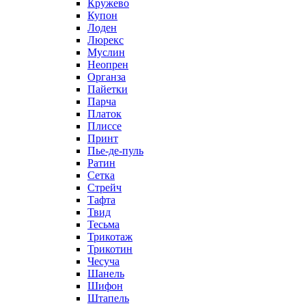
Кружево
Купон
Лоден
Люрекс
Муслин
Неопрен
Органза
Пайетки
Парча
Платок
Плиссе
Принт
Пье-де-пуль
Ратин
Сетка
Стрейч
Тафта
Твид
Тесьма
Трикотаж
Трикотин
Чесуча
Шанель
Шифон
Штапель