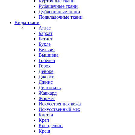
Курточные ткани
Рубашечные ткани
Дубленочные ткани
Подкладочные ткани
Виды ткани
Атлас
Бархат
Батист
Букле
Вельвет
Вышивка
Гобелен
Горох
Деворе
Джерси
Джинс
Диагональ
Жаккард
Жоржет
Искусственная кожа
Искусственный мех
Клетка
Креп
Крепдешин
Креш