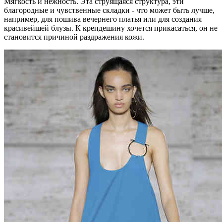
Мягкость и нежность. Эта струящаяся структура, эти
благородные и чувственные складки - что может быть лучше,
например, для пошива вечернего платья или для создания
красивейшей блузы. К крепдешину хочется прикасаться, он не
становится причиной раздражения кожи.