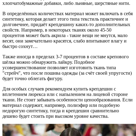
хлопчатобумажные добавки, либо льняные, шерстяные нити.
В определённых количествах материал может включать в себя
синтетику, которая делает этого типа текстиль практичнее и
долговечнее, придаёт крепдешину каких-то дополнительных
свойств. Например, в некоторых тканях около 45-50
процентов может быть акрила - такие вещи не мнутся, мало
весят, они замечательно красятся, слабо впитывают влагу и
быстро сохнут…
Также иногда в пределах 3-7 процентов в составе крепового
шёлка можно обнаружить лайкру. Подобное
усовершенствование позволяет изготовить ткань типа
"стрейч", что после пошива одежды (за счёт своей упругости)
будет точно облегать фигуру.
Для особых случаев рекомендуем купить крепдешин с
вплетением люрекса или с напылением на лицевой стороне
ткани. Не стоит забывать особенности ценообразования. Если
материал содержит, например, полиэфир или подобную
недорогую синтетику, тогда и крепдешин сравнительно
дешево будет стоить при высоком уровне качества.