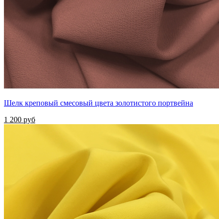
Шелк креповый смесовый цвета золотистого портвейна
1 200 руб