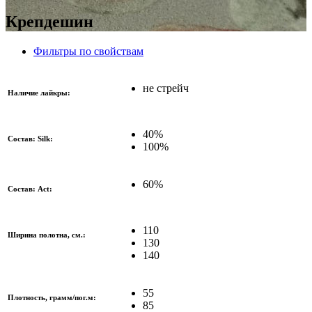
Крепдешин
Фильтры по свойствам
не стрейч
Наличие лайкры:
40%
Состав: Silk:
100%
60%
Состав: Act:
110
Ширина полотна, см.:
130
140
55
Плотность, грамм/пог.м:
85