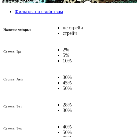
Фильтры по свойствам
не стрейч
Наличие лайкры:
стрейч
2%
Состав: Ly:
5%
10%
30%
Состав: Act:
45%
50%
28%
Состав: Pa:
30%
40%
Состав: Pes:
50%