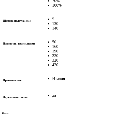
70%
100%
5
Ширина полотна, см.:
130
140
50
Плотность, грамм/пог.м:
160
190
220
320
420
Италия
Производство:
да
Однотонная ткань:
Цена