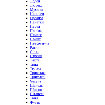
Лоден
Люрекс
Муслин
Неопрен
Органза
Пайетки
Парча
Платок
Плиссе
Принт
Пье-де-пуль
Ратин
Сетка
Стрейч
Тафта
Твид
Тесьма
Трикотаж
Трикотин
Чесуча
Шанель
Шифон
Штапель
Твил
Футер