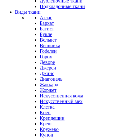
Дубленочные ткани
Подкладочные ткани
Виды ткани
Атлас
Бархат
Батист
Букле
Вельвет
Вышивка
Гобелен
Горох
Деворе
Джерси
Джинс
Диагональ
Жаккард
Жоржет
Искусственная кожа
Искусственный мех
Клетка
Креп
Крепдешин
Креш
Кружево
Купон