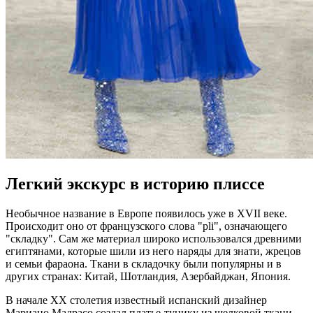
Легкий экскурс в историю плиссе
Необычное название в Европе появилось уже в XVII веке.
Происходит оно от французского слова "pli", означающего
"складку". Сам же материал широко использовался древними
египтянами, которые шили из него наряды для знати, жрецов
и семьи фараона. Ткани в складочку были популярны и в
других странах: Китай, Шотландия, Азербайджан, Япония.
В начале ХХ столетия известный испанский дизайнер
Мариано Мадрасо создал платье-тунику из шелковой ткани