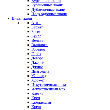
Курточные ткани
Рубашечные ткани
Дубленочные ткани
Подкладочные ткани
Виды ткани
Атлас
Бархат
Батист
Букле
Вельвет
Вышивка
Гобелен
Горох
Деворе
Джерси
Джинс
Диагональ
Жаккард
Жоржет
Искусственная кожа
Искусственный мех
Клетка
Креп
Крепдешин
Креш