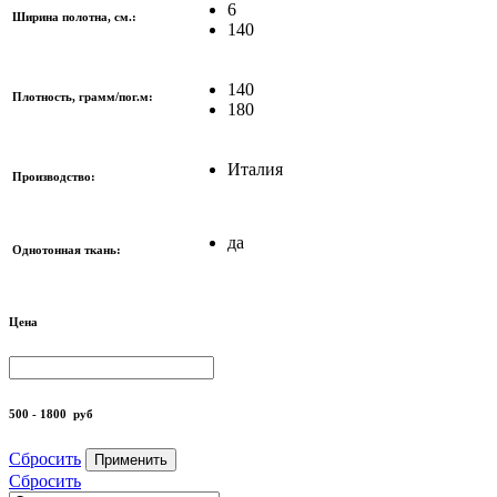
6
Ширина полотна, см.:
140
140
Плотность, грамм/пог.м:
180
Италия
Производство:
да
Однотонная ткань:
Цена
500 - 1800
руб
Сбросить
Применить
Сбросить