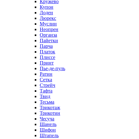
Кружево
Купон
Лоден
Люрекс
Муслин
Неопрен
Органза
Пайетки
Парча
Платок
Плиссе
Принт
Пье-де-пуль
Ратин
Сетка
Стрейч
Тафта
Твид
Тесьма
Трикотаж
Трикотин
Чесуча
Шанель
Шифон
Штапель