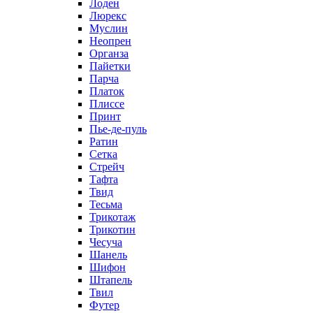
Лоден
Люрекс
Муслин
Неопрен
Органза
Пайетки
Парча
Платок
Плиссе
Принт
Пье-де-пуль
Ратин
Сетка
Стрейч
Тафта
Твид
Тесьма
Трикотаж
Трикотин
Чесуча
Шанель
Шифон
Штапель
Твил
Футер