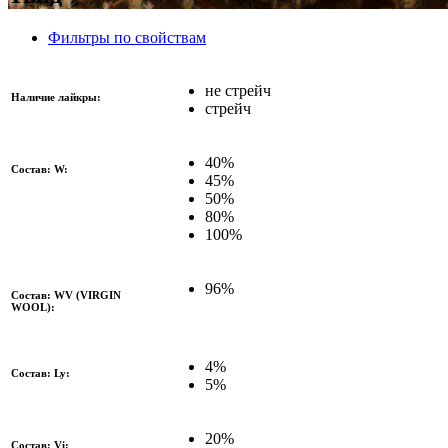
Фильтры по свойствам
не стрейч
Наличие лайкры:
стрейч
40%
Состав: W:
45%
50%
80%
100%
96%
Состав: WV (VIRGIN
WOOL):
4%
Состав: Ly:
5%
20%
Состав: Vi: