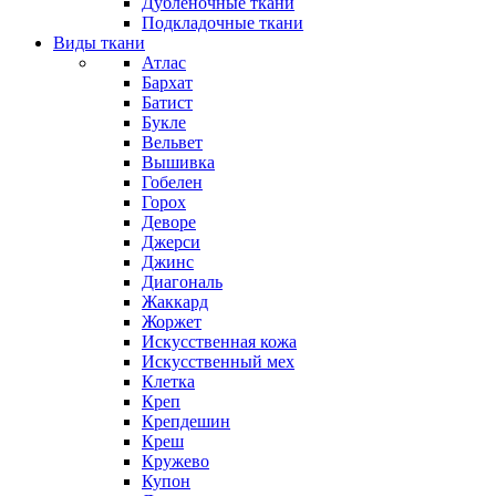
Дубленочные ткани
Подкладочные ткани
Виды ткани
Атлас
Бархат
Батист
Букле
Вельвет
Вышивка
Гобелен
Горох
Деворе
Джерси
Джинс
Диагональ
Жаккард
Жоржет
Искусственная кожа
Искусственный мех
Клетка
Креп
Крепдешин
Креш
Кружево
Купон