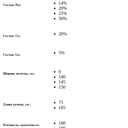
14%
Состав: Pes:
20%
25%
50%
20%
Состав: Co:
5%
Состав: Lu:
6
Ширина полотна, см.:
140
145
150
75
Длина купона, см.:
105
100
Плотность, грамм/пог.м: