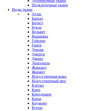
Дубленочные ткани
Подкладочные ткани
Виды ткани
Атлас
Бархат
Батист
Букле
Вельвет
Вышивка
Гобелен
Горох
Деворе
Джерси
Джинс
Диагональ
Жаккард
Жоржет
Искусственная кожа
Искусственный мех
Клетка
Креп
Крепдешин
Креш
Кружево
Купон