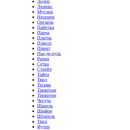
Лоден
Люрекс
Муслин
Неопрен
Органза
Пайетки
Парча
Платок
Плиссе
Принт
Пье-де-пуль
Ратин
Сетка
Стрейч
Тафта
Твид
Тесьма
Трикотаж
Трикотин
Чесуча
Шанель
Шифон
Штапель
Твил
Футер