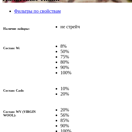
Фильтры по свойствам
не стрейч
Наличие лайкры:
8%
Состав: W:
50%
75%
80%
90%
100%
10%
Состав: Cash:
20%
20%
Состав: WV (VIRGIN
56%
WOOL):
85%
90%
100%