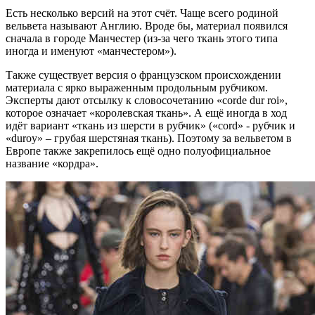
Есть несколько версий на этот счёт. Чаще всего родиной
вельвета называют Англию. Вроде бы, материал появился
сначала в городе Манчестер (из-за чего ткань этого типа
иногда и именуют «манчестером»).
Также существует версия о французском происхождении
материала с ярко выраженным продольным рубчиком.
Эксперты дают отсылку к словосочетанию «corde dur roi»,
которое означает «королевская ткань». А ещё иногда в ход
идёт вариант «ткань из шерсти в рубчик» («cord» - рубчик и
«duroy» – грубая шерстяная ткань). Поэтому за вельветом в
Европе также закрепилось ещё одно полуофициальное
название «кордра».