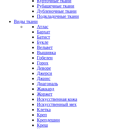
Курточные ткани
Рубашечные ткани
Дубленочные ткани
Подкладочные ткани
Виды ткани
Атлас
Бархат
Батист
Букле
Вельвет
Вышивка
Гобелен
Горох
Деворе
Джерси
Джинс
Диагональ
Жаккард
Жоржет
Искусственная кожа
Искусственный мех
Клетка
Креп
Крепдешин
Креш