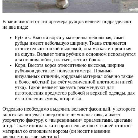
В зависимости от типоразмера рубцов вельвет подразделяют
на два вида:
Рубчик. Высота ворса у материала небольшая, сами
рубцы имеют небольшую ширину. Ткань отличается
относительно тонкой выделкой, она мягкая и приятная
на ощупь. Вельвет типа рубчик в основном используется
для пошива юбок, платьев, летних брюк…
Корд. Высота ворса относительно высокая, ширина
рубчиков достигает полусантиметра. Помимо
визуальных отличий, кордовый материал обычно также
и более жёсткий (за счёт увеличенной плотности нитей
утка). Такой вельвет заказать рекомендуют для
изготовления предметов рабочей и верхней одежды, для
изготовления сумок, штор и т.д.
Отдельно необходимо выделить вельвет фасонный, у которого
ворсистая лицевая поверхность не «полосатая», а имеет
узорчатую фактуру, с «вырезанными» орнаментами, цветами
и т.д. Также иногда к категории вельветовых тканей относят
материал со сплошным ворсом (он носит название
«вельветон», «вельветин»).