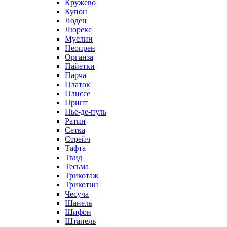
Кружево
Купон
Лоден
Люрекс
Муслин
Неопрен
Органза
Пайетки
Парча
Платок
Плиссе
Принт
Пье-де-пуль
Ратин
Сетка
Стрейч
Тафта
Твид
Тесьма
Трикотаж
Трикотин
Чесуча
Шанель
Шифон
Штапель