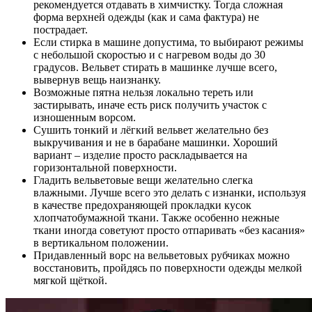
рекомендуется отдавать в химчистку. Тогда сложная
форма верхней одежды (как и сама фактура) не
пострадает.
Если стирка в машине допустима, то выбирают режимы
с небольшой скоростью и с нагревом воды до 30
градусов. Вельвет стирать в машинке лучше всего,
вывернув вещь наизнанку.
Возможные пятна нельзя локально тереть или
застирывать, иначе есть риск получить участок с
изношенным ворсом.
Сушить тонкий и лёгкий вельвет желательно без
выкручивания и не в барабане машинки. Хороший
вариант – изделие просто раскладывается на
горизонтальной поверхности.
Гладить вельветовые вещи желательно слегка
влажными. Лучше всего это делать с изнанки, используя
в качестве предохраняющей прокладки кусок
хлопчатобумажной ткани. Также особенно нежные
ткани иногда советуют просто отпаривать «без касания»
в вертикальном положении.
Придавленный ворс на вельветовых рубчиках можно
восстановить, пройдясь по поверхности одежды мелкой
мягкой щёткой.