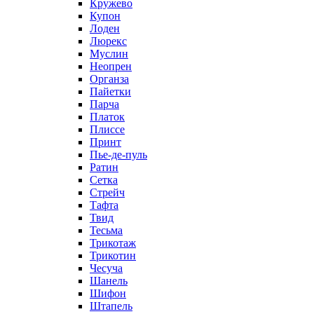
Кружево
Купон
Лоден
Люрекс
Муслин
Неопрен
Органза
Пайетки
Парча
Платок
Плиссе
Принт
Пье-де-пуль
Ратин
Сетка
Стрейч
Тафта
Твид
Тесьма
Трикотаж
Трикотин
Чесуча
Шанель
Шифон
Штапель