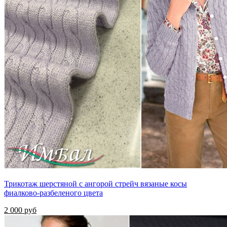
Трикотаж шерстяной с ангорой стрейч вязаные косы
фиалково-разбеленого цвета
2 000 руб