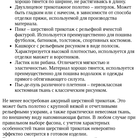
хорошо тянется по ширине, не растягиваясь в длину.
Двухлицевое трикотажное полотно – интерлок. Может
быть гладким или с начесом, в зависимости от способа
отделки пряжи, используемой для производства
материала.
Пике – шерстяной трикотаж с рельефной ячеистой
фактурой. Используется преимущественно для пошива
футболок, батников, толстовок, спортивных костюмов.
Кашкорсе с рельефным рисунком в виде полосок.
Характеризуется высокой плотностью, используется для
отделки манжет и воротников.
Ластик или рибана. Отличается мягкостью и
эластичностью. Материал хорошо тянется, используется
преимущественно для пошива водолазок и одежды
прямого обтягивающего силуэта.
Пье-де-пуль различного плетения – первоклассная
костюмная ткань с классическим рисунком.
Не менее востребован ажурный шерстяной трикотаж. Это
может быть полотно с крупной вязкой и отчетливыми
рельефными узорами, а также практически невесомая ткань,
по внешнему виду напоминающая фатин. В любом случае при
правильном выборе фасона, с учетом характерных
особенностей ткани шерстяной трикотаж невероятно
эффектно смотрится в готовом изделии.