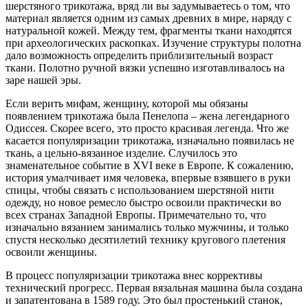
шерстяного трикотажа, вряд ли вы задумываетесь о том, что
материал является одним из самых древних в мире, наряду с
натуральной кожей. Между тем, фрагменты ткани находятся
при археологических раскопках. Изучение структуры полотна
дало возможность определить приблизительный возраст
ткани. Полотно ручной вязки успешно изготавливалось на
заре нашей эры.
Если верить мифам, женщину, которой мы обязаны
появлением трикотажа была Пенелопа – жена легендарного
Одиссея. Скорее всего, это просто красивая легенда. Что же
касается популяризации трикотажа, изначально появилась не
ткань, а цельно-вязанное изделие. Случилось это
знаменательное событие в XVI веке в Европе. К сожалению,
история умалчивает имя человека, впервые взявшего в руки
спицы, чтобы связать с использованием шерстяной нити
одежду, но новое ремесло быстро освоили практически во
всех странах Западной Европы. Примечательно то, что
изначально вязанием занимались только мужчины, и только
спустя несколько десятилетий технику кругового плетения
освоили женщины.
В процесс популяризации трикотажа внес коррективы
технический прогресс. Первая вязальная машина была создана
и запатентована в 1589 году. Это был простенький станок,