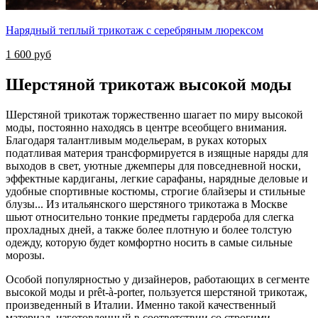
Нарядный теплый трикотаж с серебряным люрексом
1 600 руб
Шерстяной трикотаж высокой моды
Шерстяной трикотаж торжественно шагает по миру высокой
моды, постоянно находясь в центре всеобщего внимания.
Благодаря талантливым модельерам, в руках которых
податливая материя трансформируется в изящные наряды для
выходов в свет, уютные джемперы для повседневной носки,
эффектные кардиганы, легкие сарафаны, нарядные деловые и
удобные спортивные костюмы, строгие блайзеры и стильные
блузы... Из итальянского шерстяного трикотажа в Москве
шьют относительно тонкие предметы гардероба для слегка
прохладных дней, а также более плотную и более толстую
одежду, которую будет комфортно носить в самые сильные
морозы.
Особой популярностью у дизайнеров, работающих в сегменте
высокой моды и prêt-à-porter, пользуется шерстяной трикотаж,
произведенный в Италии. Именно такой качественный
материал, изготовленный в соответствии со строгими