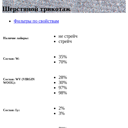
Шерстяной трикотаж
Фильтры по свойствам
не стрейч
Наличие лайкры:
стрейч
35%
Состав: W:
70%
28%
Состав: WV (VIRGIN
30%
WOOL):
97%
98%
2%
Состав: Ly:
3%