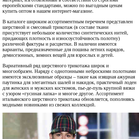
европейскими стандартами, можно по выгодным ценам
купить оптом в нашем интернет-магазине.
В каталоге широким ассортиментным перечнем представлен
шерстяной и смесовый трикотаж (в составе ткани
присутствует небольшое количество синтетических нитей,
придающих плотность и износоустойчивость полотну)
различной фактуры и расцветки. В наличии имеются
варианты, предназначенные для пошива летних нарядов,
демисезонных, зимних вещей для взрослых и детей.
Вариативный ряд шерстяного трикотажа широк и
многообразен. Наряду с однотонными неброскими полотнами
имеются эксклюзивные образцы – такие как изящная ажурная
паутинка для элегантных шалей и накидок, практичный лоден
для женских и мужских костюмов, пье-де-пуль крупной вязки
с узором «гусиная лапка» и многое другое. Ассортимент
итальянского шерстяного трикотажа обновляется, пополняясь
модными новинками из свежих коллекций.