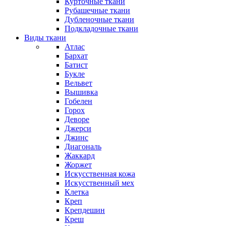
Курточные ткани
Рубашечные ткани
Дубленочные ткани
Подкладочные ткани
Виды ткани
Атлас
Бархат
Батист
Букле
Вельвет
Вышивка
Гобелен
Горох
Деворе
Джерси
Джинс
Диагональ
Жаккард
Жоржет
Искусственная кожа
Искусственный мех
Клетка
Креп
Крепдешин
Креш