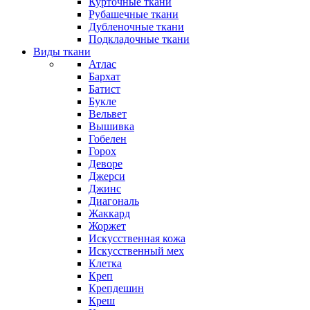
Курточные ткани
Рубашечные ткани
Дубленочные ткани
Подкладочные ткани
Виды ткани
Атлас
Бархат
Батист
Букле
Вельвет
Вышивка
Гобелен
Горох
Деворе
Джерси
Джинс
Диагональ
Жаккард
Жоржет
Искусственная кожа
Искусственный мех
Клетка
Креп
Крепдешин
Креш