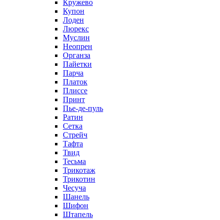
Кружево
Купон
Лоден
Люрекс
Муслин
Неопрен
Органза
Пайетки
Парча
Платок
Плиссе
Принт
Пье-де-пуль
Ратин
Сетка
Стрейч
Тафта
Твид
Тесьма
Трикотаж
Трикотин
Чесуча
Шанель
Шифон
Штапель