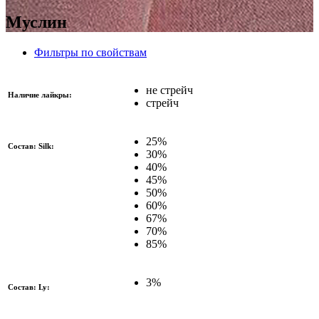
Муслин
Фильтры по свойствам
не стрейч
Наличие лайкры:
стрейч
25%
Состав: Silk:
30%
40%
45%
50%
60%
67%
70%
85%
3%
Состав: Ly: