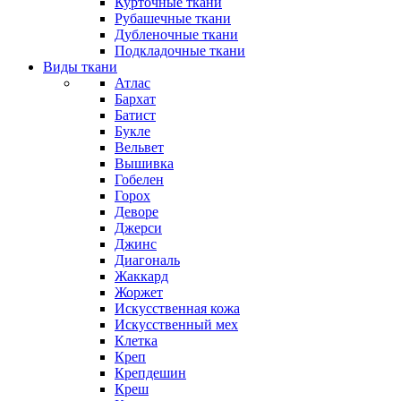
Курточные ткани
Рубашечные ткани
Дубленочные ткани
Подкладочные ткани
Виды ткани
Атлас
Бархат
Батист
Букле
Вельвет
Вышивка
Гобелен
Горох
Деворе
Джерси
Джинс
Диагональ
Жаккард
Жоржет
Искусственная кожа
Искусственный мех
Клетка
Креп
Крепдешин
Креш