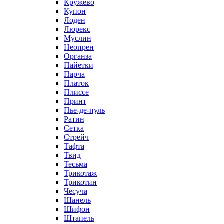
Кружево
Купон
Лоден
Люрекс
Муслин
Неопрен
Органза
Пайетки
Парча
Платок
Плиссе
Принт
Пье-де-пуль
Ратин
Сетка
Стрейч
Тафта
Твид
Тесьма
Трикотаж
Трикотин
Чесуча
Шанель
Шифон
Штапель