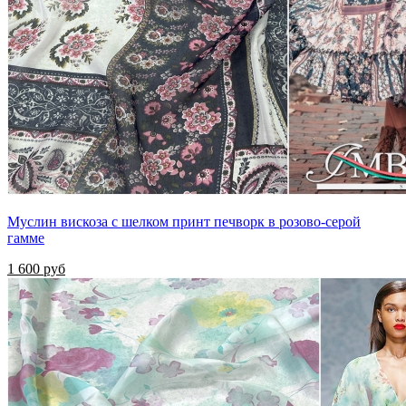
Муслин вискоза с шелком принт печворк в розово-серой
гамме
1 600 руб