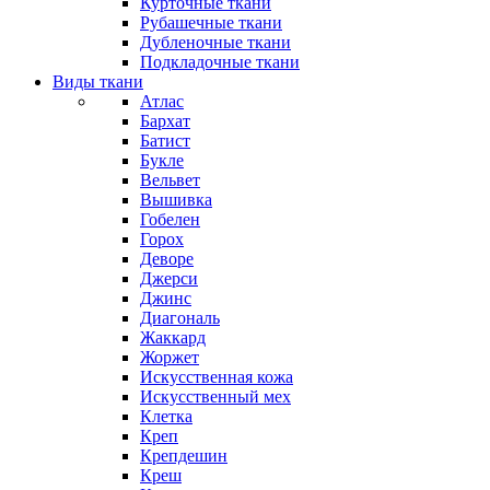
Курточные ткани
Рубашечные ткани
Дубленочные ткани
Подкладочные ткани
Виды ткани
Атлас
Бархат
Батист
Букле
Вельвет
Вышивка
Гобелен
Горох
Деворе
Джерси
Джинс
Диагональ
Жаккард
Жоржет
Искусственная кожа
Искусственный мех
Клетка
Креп
Крепдешин
Креш