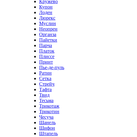
Кружево
Купон
Лоден
Люрекс
Муслин
Неопрен
Органза
Пайетки
Парча
Платок
Плиссе
Принт
Пье-де-пуль
Ратин
Сетка
Стрейч
Тафта
Твид
Тесьма
Трикотаж
Трикотин
Чесуча
Шанель
Шифон
Штапель