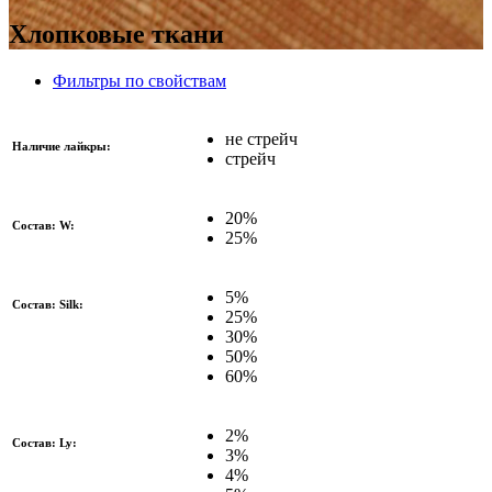
Хлопковые ткани
Фильтры по свойствам
не стрейч
Наличие лайкры:
стрейч
20%
Состав: W:
25%
5%
Состав: Silk:
25%
30%
50%
60%
2%
Состав: Ly:
3%
4%