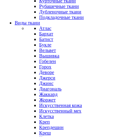
Курточные ткани
Рубашечные ткани
Дубленочные ткани
Подкладочные ткани
Виды ткани
Атлас
Бархат
Батист
Букле
Вельвет
Вышивка
Гобелен
Горох
Деворе
Джерси
Джинс
Диагональ
Жаккард
Жоржет
Искусственная кожа
Искусственный мех
Клетка
Креп
Крепдешин
Креш