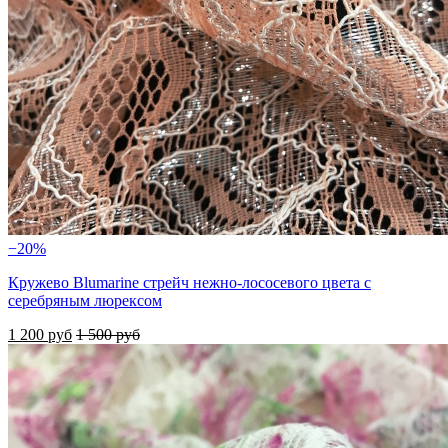
−20%
Кружево Blumarine стрейч нежно-лососевого цвета с
серебряным люрексом
1 200 руб
1 500 руб