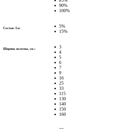
85%
90%
100%
5%
Состав: Lu:
15%
3
Ширина полотна, см.:
4
5
6
7
9
16
25
33
115
130
140
150
160