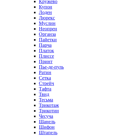
Кружево
Купон
Лоден
Люрекс
Муслин
Неопрен
Органза
Пайетки
Парча
Платок
Плиссе
Принт
Пье-де-пуль
Ратин
Сетка
Стрейч
Тафта
Твид
Тесьма
Трикотаж
Трикотин
Чесуча
Шанель
Шифон
Штапель