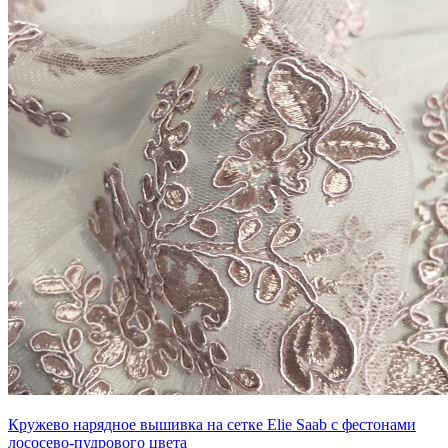
Кружево нарядное вышивка на сетке Elie Saab с фестонами
лососево-пудрового цвета