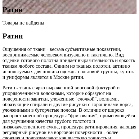
Ратин
Товары не найдены.
Ратин
Ощущения от ткани - весьма субъективные показатели,
воспринимаемые человеком визуально и тактильно. Вид
отделки готового полотна придает выразительность и яркость
тканям любого состава. Одним из тканых полотен, активно
используемых для пошива одежды пальтовой группы, курток
и униформы является в Москве ратин.
Ратин - ткань с ярко выраженной ворсовой фактурой и
упорядоченными волокнами, которые образуют на
поверхности завитки, уложенные "елочкой", волнами,
образующие спирали и другие рисунки с горошинами ворса,
уложенными в бугорчатые полосы. В отличие от широко
распространенной процедуры "фризования", применяющейся
для улучшения качества грубого толстого и
низкокачественного сукна, процедура ратинирования, дающая
регулярный рисунок на ворсовой поверхности - более
сложная и подразумевают как высокую точность и