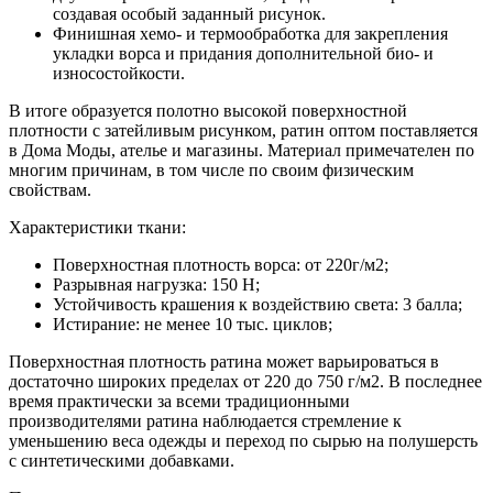
создавая особый заданный рисунок.
Финишная хемо- и термообработка для закрепления
укладки ворса и придания дополнительной био- и
износостойкости.
В итоге образуется полотно высокой поверхностной
плотности с затейливым рисунком, ратин оптом поставляется
в Дома Моды, ателье и магазины. Материал примечателен по
многим причинам, в том числе по своим физическим
свойствам.
Характеристики ткани:
Поверхностная плотность ворса: от 220г/м2;
Разрывная нагрузка: 150 Н;
Устойчивость крашения к воздействию света: 3 балла;
Истирание: не менее 10 тыс. циклов;
Поверхностная плотность ратина может варьироваться в
достаточно широких пределах от 220 до 750 г/м2. В последнее
время практически за всеми традиционными
производителями ратина наблюдается стремление к
уменьшению веса одежды и переход по сырью на полушерсть
с синтетическими добавками.