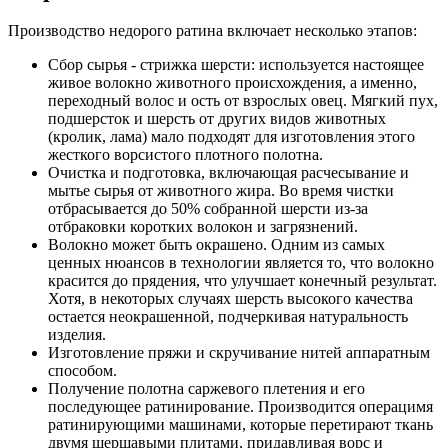
Производство недорого ратина включает несколько этапов:
Сбор сырья - стрижка шерсти: используется настоящее
живое волокно животного происхождения, а именно,
переходный волос и ость от взрослых овец. Мягкий пух,
подшерсток и шерсть от других видов животных
(кролик, лама) мало подходят для изготовления этого
жесткого ворсистого плотного полотна.
Очистка и подготовка, включающая расчесывание и
мытье сырья от животного жира. Во время чистки
отбрасывается до 50% собранной шерсти из-за
отбраковки коротких волокон и загрязнений.
Волокно может быть окрашено. Одним из самых
ценных нюансов в технологии является то, что волокно
красится до прядения, что улучшает конечный результат.
Хотя, в некоторых случаях шерсть высокого качества
остается неокрашенной, подчеркивая натуральность
изделия.
Изготовление пряжи и скручивание нитей аппаратным
способом.
Получение полотна саржевого плетения и его
последующее ратинирование. Производится операцимя
ратинирующими машинами, которые перетирают ткань
двумя шершавыми плитами, придавливая ворс и