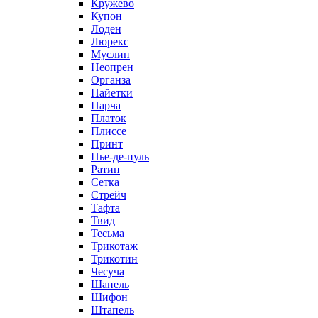
Кружево
Купон
Лоден
Люрекс
Муслин
Неопрен
Органза
Пайетки
Парча
Платок
Плиссе
Принт
Пье-де-пуль
Ратин
Сетка
Стрейч
Тафта
Твид
Тесьма
Трикотаж
Трикотин
Чесуча
Шанель
Шифон
Штапель