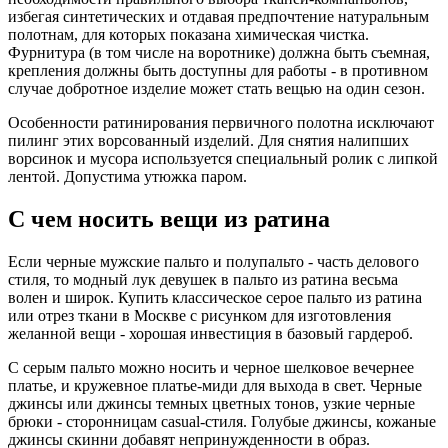
избегая синтетических и отдавая предпочтение натуральным
полотнам, для которых показана химическая чистка.
Фурнитура (в том числе на воротнике) должна быть съемная,
крепления должны быть доступны для работы - в противном
случае добротное изделие может стать вещью на один сезон.
Особенности ратинирования первичного полотна исключают
пилинг этих ворсованный изделий. Для снятия налипших
ворсинок и мусора используется специальный ролик с липкой
лентой. Допустима утюжка паром.
C чем носить вещи из ратина
Если черные мужские пальто и полупальто - часть делового
стиля, то модный лук девушек в пальто из ратина весьма
волен и широк. Купить классическое серое пальто из ратина
или отрез ткани в Москве с рисунком для изготовления
желанной вещи - хорошая инвестиция в базовый гардероб.
С серым пальто можно носить и черное шелковое вечернее
платье, и кружевное платье-миди для выхода в свет. Черные
джинсы или джинсы темных цветных тонов, узкие черные
брюки - сторонницам casual-стиля. Голубые джинсы, кожаные
джинсы скинни добавят непринужденности в образ.