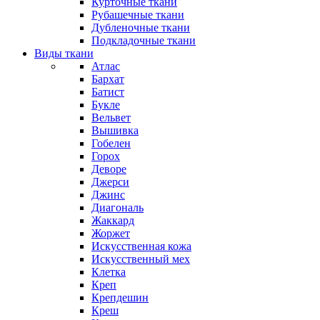
Курточные ткани
Рубашечные ткани
Дубленочные ткани
Подкладочные ткани
Виды ткани
Атлас
Бархат
Батист
Букле
Вельвет
Вышивка
Гобелен
Горох
Деворе
Джерси
Джинс
Диагональ
Жаккард
Жоржет
Искусственная кожа
Искусственный мех
Клетка
Креп
Крепдешин
Креш