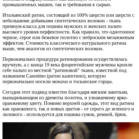
промышленных машин, так и требования к сырью.
Итальянский ратин, состоящий из 100% шерсти или шерсти с
небольшими добавками синтетических волокон - ткань
премиум-класса для пошива мужских и женских пальто
высокого уровня перфектности. Как правило, это однотонное
черное, серое или бежевое полотно с неброским меланжевым
эффектом. Стоимость классического натурального ратина
выше, чем аналогов из синтетических волокон.
Первоначально процедура ратинирования осуществлялась
вручную, а с конца 19 века флорентийские мужчины кроили
себе пальто из местной "ратиновой" ткани, известной под
названием Casentino (ратин казентино), которую
первоначально носили монахи и тосканские горцы.
Сегодня этот подвид известен благодаря мягким завиткам,
выныривающим из дремоты полотна, и узнаваемому ярко-
оранжевому цвету. Помимо верхней одежды, этот вид ратина
как оранжевого, так и новых цветов - от серого до зеленого и
лилового - используется для пошива сумок, ремней, брюк.