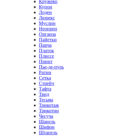
Кружево
Купон
Лоден
Люрекс
Муслин
Неопрен
Органза
Пайетки
Парча
Платок
Плиссе
Принт
Пье-де-пуль
Ратин
Сетка
Стрейч
Тафта
Твид
Тесьма
Трикотаж
Трикотин
Чесуча
Шанель
Шифон
Штапель