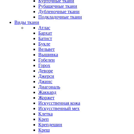
Курточные ткани
Рубашечные ткани
Дубленочные ткани
Подкладочные ткани
Виды ткани
Атлас
Бархат
Батист
Букле
Вельвет
Вышивка
Гобелен
Горох
Деворе
Джерси
Джинс
Диагональ
Жаккард
Жоржет
Искусственная кожа
Искусственный мех
Клетка
Креп
Крепдешин
Креш