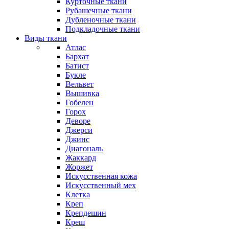
Курточные ткани
Рубашечные ткани
Дубленочные ткани
Подкладочные ткани
Виды ткани
Атлас
Бархат
Батист
Букле
Вельвет
Вышивка
Гобелен
Горох
Деворе
Джерси
Джинс
Диагональ
Жаккард
Жоржет
Искусственная кожа
Искусственный мех
Клетка
Креп
Крепдешин
Креш