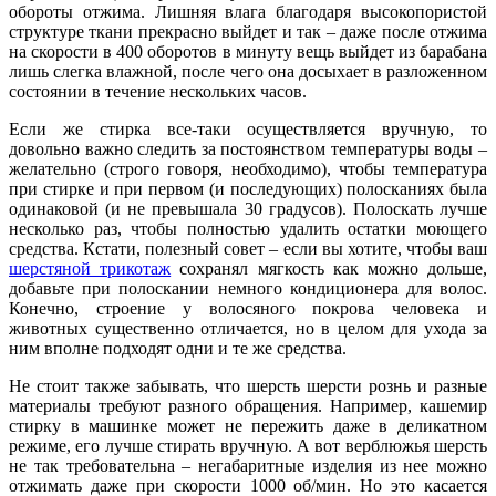
обороты отжима. Лишняя влага благодаря высокопористой
структуре ткани прекрасно выйдет и так – даже после отжима
на скорости в 400 оборотов в минуту вещь выйдет из барабана
лишь слегка влажной, после чего она досыхает в разложенном
состоянии в течение нескольких часов.
Если же стирка все-таки осуществляется вручную, то
довольно важно следить за постоянством температуры воды –
желательно (строго говоря, необходимо), чтобы температура
при стирке и при первом (и последующих) полосканиях была
одинаковой (и не превышала 30 градусов). Полоскать лучше
несколько раз, чтобы полностью удалить остатки моющего
средства. Кстати, полезный совет – если вы хотите, чтобы ваш
шерстяной трикотаж
сохранял мягкость как можно дольше,
добавьте при полоскании немного кондиционера для волос.
Конечно, строение у волосяного покрова человека и
животных существенно отличается, но в целом для ухода за
ним вполне подходят одни и те же средства.
Не стоит также забывать, что шерсть шерсти рознь и разные
материалы требуют разного обращения. Например, кашемир
стирку в машинке может не пережить даже в деликатном
режиме, его лучше стирать вручную. А вот верблюжья шерсть
не так требовательна – негабаритные изделия из нее можно
отжимать даже при скорости 1000 об/мин. Но это касается