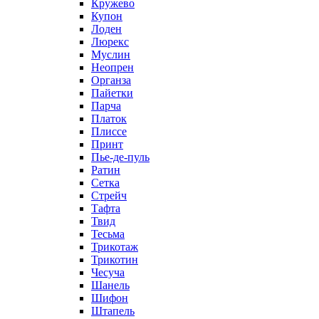
Кружево
Купон
Лоден
Люрекс
Муслин
Неопрен
Органза
Пайетки
Парча
Платок
Плиссе
Принт
Пье-де-пуль
Ратин
Сетка
Стрейч
Тафта
Твид
Тесьма
Трикотаж
Трикотин
Чесуча
Шанель
Шифон
Штапель