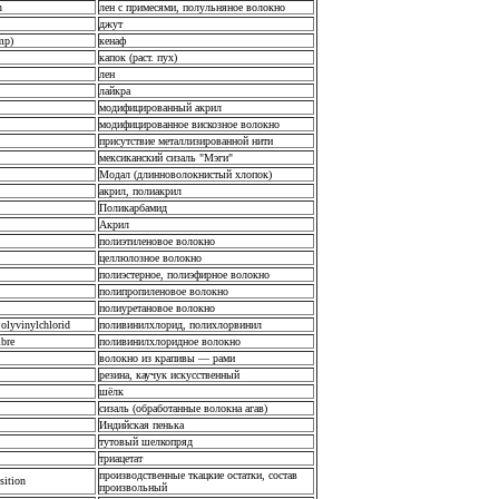
n
лен с примесями, полульняное волокно
джут
mp)
кенаф
капок (раст. пух)
лен
лайкра
модифицированный акрил
модифицированное вискозное волокно
присутствие металлизированной нити
мексиканский сизаль "Мэги"
Модал (длинноволокнистый хлопок)
акрил, полиакрил
Поликарбамид
Акрил
полиэтиленовое волокно
целлюлозное волокно
полиэстерное, полиэфирное волокно
полипропиленовое волокно
полиуретановое волокно
olyvinylchlorid
поливинилхлорид, полихлорвинил
ibre
поливинилхлоридное волокно
волокно из крапивы — рами
резина, каучук искусственный
шёлк
сизаль (обработанные волокна агав)
Индийская пенька
тутовый шелкопряд
триацетат
производственные ткацкие остатки, состав
sition
произвольный