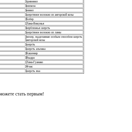
тривинил
вискоза
винил
шерстяное волокно из ангорской козы
Бобер
Лама-Викунья
верблюжья шерсть
шерстяное волокно из ламы
мохер, выделанная особым способом шерсть
ангорской козы
шерсть
шерсть альпака
Кашемир
Выдра
Лама-Гуанако
Флис
шерсть яка
можете стать первым!