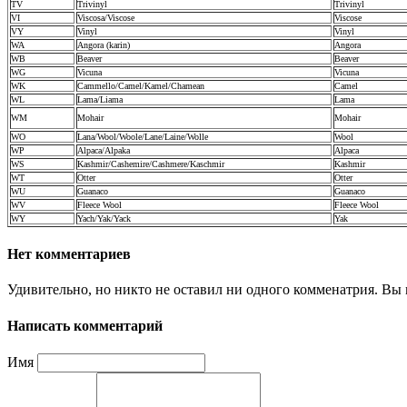
TV
Trivinyl
Trivinyl
VI
Viscosa/Viscose
Viscose
VY
Vinyl
Vinyl
WA
Angora (karin)
Angora
WB
Beaver
Beaver
WG
Vicuna
Vicuna
WK
Cammello/Camel/Kamel/Chamean
Camel
WL
Lama/Liama
Lama
WM
Mohair
Mohair
WO
Lana/Wool/Woole/Lane/Laine/Wolle
Wool
WP
Alpaca/Alpaka
Alpaca
WS
Kashmir/Cashemire/Cashmere/Kaschmir
Kashmir
WT
Otter
Otter
WU
Guanaco
Guanaco
WV
Fleece Wool
Fleece Wool
WY
Yach/Yak/Yack
Yak
Нет комментариев
Удивительно, но никто не оставил ни одного комменатрия. Вы 
Написать комментарий
Имя