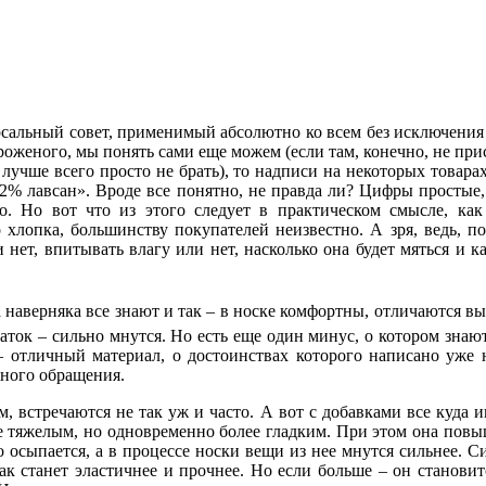
сальный совет, применимый абсолютно ко всем без исключения 
мороженого, мы понять сами еще можем (если там, конечно, не п
 лучше всего просто не брать), то надписи на некоторых товарах
 2% лавсан». Вроде все понятно, не правда ли? Цифры простые
о. Но вот что из этого следует в практическом смысле, как 
хлопка, большинству покупателей неизвестно. А зря, ведь, по
нет, впитывать влагу или нет, насколько она будет мяться и ка
 наверняка все знают и так – в носке комфортны, отличаются в
ток – сильно мнутся. Но есть еще один минус, о котором знают
 – отличный материал, о достоинствах которого написано уже н
жного обращения.
м, встречаются не так уж и часто. А вот с добавками все куда
ее тяжелым, но одновременно более гладким. При этом она повыш
о осыпается, а в процессе носки вещи из нее мнутся сильнее. Си
как станет эластичнее и прочнее. Но если больше – он станови