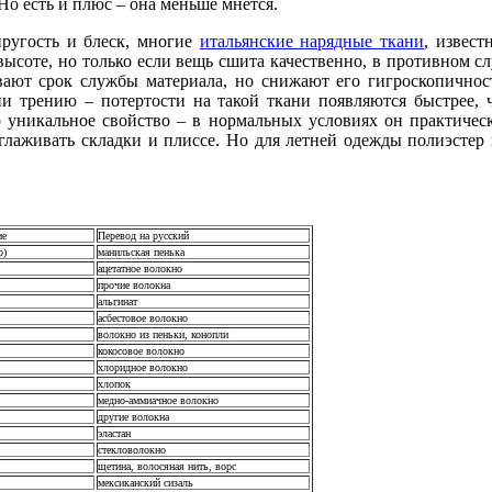
 Но есть и плюс – она меньше мнется.
пругость и блеск, многие
итальянские нарядные ткани
, извес
высоте, но только если вещь сшита качественно, в противном слу
вают срок службы материала, но снижают его гигроскопичнос
ии трению – потертости на такой ткани появляются быстрее,
но уникальное свойство – в нормальных условиях он практичес
аглаживать складки и плиссе. Но для летней одежды полиэстер н
ие
Перевод на русский
p)
манильская пенька
ацетатное волокно
прочие волокна
альгинат
асбестовое волокно
волокно из пеньки, конопли
кокосовое волокно
хлоридное волокно
хлопок
медно-аммиачное волокно
другие волокна
эластан
стекловолокно
щетина, волосяная нить, ворс
мексиканский сизаль