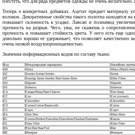
блестеть, что для ряда предметов одежды не очень желательно.
Теперь о конкретных добавках. Ацетат придает материалу у
волокон. Декоративные свойства такого полотна находятся на 
повышает склонность к усадке. Лавсан и полиамид увеличи
прочность на разрыв. Чего, увы, не скажешь о сопротивлен
прочность и повышает стойкость цвета. У него есть еще од
довольно хорошо ее удерживает, что позволяет качественно з
очень низкой воздухопроницаемостью.
Значения информационных кодов по составу ткани.
Код
Международная маркировка
Английское значен
AB
Abaca
Abaca (Manila hem
AC
Acetato/Acetate/Acetate
Acetat
AF
Sonstlge fasem/Another fibre/Autres fibres
Other Fibres
AG
Alginate
Alginate
AS
Asbestos
Asbestos
CA
Canapa/Hemp/Hant/Chanvre
True hemp
CC
Coir
Coir (coconut)
CL
Chlorofibre
Chlorofibre
CO
Cotone/Cotton/Baumwolle
Cotton
CU
Cupro
Cupro
EA
Altre fibre
Other fibres
EL
Comma/Bubber/Elastodien/Elastodiene/Elasthan/Elasthanne
Elastan
GL
Glass Fibre
Glass Fibre
HA
Pelo/Hair/Haar/Poil
Hair
HE
Henequen
Henequen