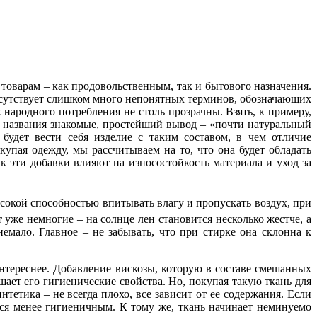
товарам – как продовольственным, так и бытового назначения.
рисутствует слишком много непонятных терминов, обозначающих
 народного потребления не столь прозрачны. Взять, к примеру,
, названия знакомые, простейший вывод – «почти натуральный
будет вести себя изделие с таким составом, в чем отличие
купая одежду, мы рассчитываем на то, что она будет обладать
к эти добавки влияют на износостойкость материала и уход за
ысокой способностью впитывать влагу и пропускать воздух, при
 уже немногие – на солнце лен становится несколько жестче, а
емало. Главное – не забывать, что при стирке она склонна к
 интереснее. Добавление вискозы, которую в составе смешанных
ает его гигиенические свойства. Но, покупая такую ткань для
нтетика – не всегда плохо, все зависит от ее содержания. Если
тся менее гигиеничным. К тому же, ткань начинает неминуемо