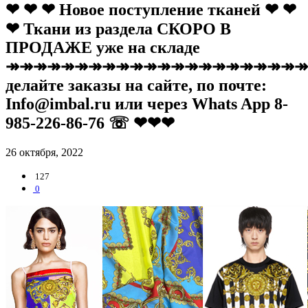
❤ ❤ ❤ Новое поступление тканей ❤ ❤
❤ Ткани из раздела СКОРО В
ПРОДАЖЕ уже на складе
↠↠↠↠↠↠↠↠↠↠↠↠↠↠↠↠↠↠↠↠↠↠
делайте заказы на сайте, по почте:
Info@imbal.ru или через Whats App 8-
985-226-86-76 ☏ ❤❤❤
26 октября, 2022
127
0