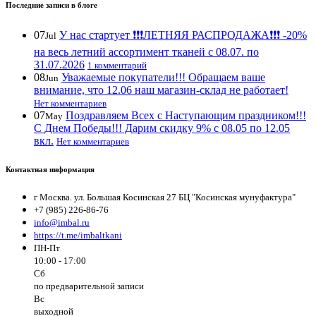
Последние записи в блоге
07
У нас стартует ❗️❗️❗️ЛЕТНЯЯ РАСПРОДАЖА❗️❗️❗️ -20%
Jul
на весь летний ассортимент тканей с 08.07. по
31.07.2026
1 комментарий
08
Уважаемые покупатели!!! Обращаем ваше
Jun
внимание, что 12.06 наш магазин-склад не работает!
Нет комментариев
07
Поздравляем Всех с Наступающим праздником!!!
May
С Днем Победы!!! Дарим скидку 9% с 08.05 по 12.05
вкл.
Нет комментариев
Контактная информация
г Москва. ул. Большая Косинская 27 БЦ "Косинская мунуфактура"
+7 (985) 226-86-76
info@imbal.ru
https://t.me/imbaltkani
ПН-Пт
10:00 - 17:00
Сб
по предварительной записи
Вс
выходной