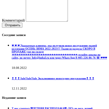
Комментарий
Отправить
Соседние записи
❤ ❤ ❤ Уважаемые клиенты, мы получили новое поступление тканей
коллекция ОСЕНЬ-ЗИМА 2022-2023!!! Ткани из раздела СКОРО В
ПРОДАЖЕ уже на складе
↠↠↠↠↠↠↠↠↠↠↠↠↠↠↠↠↠↠↠↠↠↠↠↠↠↠↠↠↠↠ делайте заказы на
сайте, по почте: Info@imbal.ru или через Whats App 8-985-226-86-76 ☏ ❤❤❤
18.08.2022
❢ ❢ ❢ Sale!Sale!Sale Эксклюзивное новогоднее предложение❢ ❢ ❢
12.11.2022
Недавние записи
У нас стартует ❗️❗️❗️ЛЕТНЯЯ РАСПРОДАЖА❗️❗️❗️ -20% на весь летний