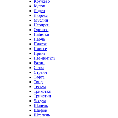
Кружево
Купон
Лоден
Люрекс
Муслин
Неопрен
Органза
Пайетки
Парча
Платок
Плиссе
Принт
Пье-де-пуль
Ратин
Сетка
Стрейч
Тафта
Твид
Тесьма
Трикотаж
Трикотин
Чесуча
Шанель
Шифон
Штапель