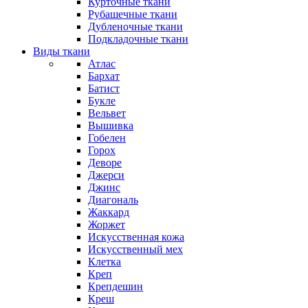
Курточные ткани
Рубашечные ткани
Дубленочные ткани
Подкладочные ткани
Виды ткани
Атлас
Бархат
Батист
Букле
Вельвет
Вышивка
Гобелен
Горох
Деворе
Джерси
Джинс
Диагональ
Жаккард
Жоржет
Искусственная кожа
Искусственный мех
Клетка
Креп
Крепдешин
Креш