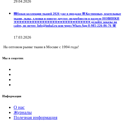
29.04.2026
❗️❗️❗️Новая коллекция тканей 2026 уже в продаже ❗️❗️❗️ Костюмные, плательные
ткани, льны, хлопки и многое другое: подробности в разделе НОВИНКИ
↠↠↠↠↠↠↠↠↠↠↠↠↠↠↠↠↠↠↠↠↠↠↠↠↠↠↠↠↠↠ делайте заказы на
сайте, по почте: Info@imbal.ru или через Whats App 8-985-226-86-76 ☏
17.03.2026
На оптовом рынке ткани в Москве с 1994 года!
Мы в соцсетях
Информация
О нас
Журналы
Полезная информация