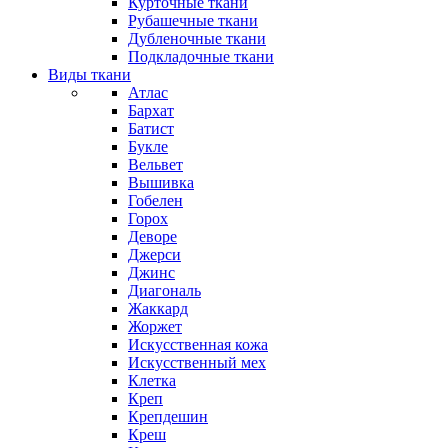
Курточные ткани
Рубашечные ткани
Дубленочные ткани
Подкладочные ткани
Виды ткани
Атлас
Бархат
Батист
Букле
Вельвет
Вышивка
Гобелен
Горох
Деворе
Джерси
Джинс
Диагональ
Жаккард
Жоржет
Искусственная кожа
Искусственный мех
Клетка
Креп
Крепдешин
Креш