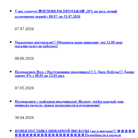
У нас стартует ❗️❗️❗️ЛЕТНЯЯ РАСПРОДАЖА❗️❗️❗️ -20% на весь летний
ассортимент тканей с 08.07. по 31.07.2026
07.07.2026
Уважаемые покупатели!!! Обращаем ваше внимание, что 12.06 наш
магазин-склад не работает!
08.06.2026
Поздравляем Всех с Наступающим праздником!!! С Днем Победы!!! Дарим
скидку 9% с 08.05 по 12.05 вкл.
07.05.2026
Поздравляем с майскими праздниками! Желаем, чтобы каждый день
приносил радость, новые возможности и вдохновение!
30.04.2026
НОВАЯ ПОСТАВКА ШИКАРНОЙ ВИСКОЗЫ уже в продаже!!! ✿ ✿ ✿ ✿ ✿
✿ ✿ ✿ ✿ ✿ ✿ ✿ ✿ ✿ ✿ ✿ ✿ ✿ ✿ ✿ ✿ ✿ ✿ ✿ Подробности в разделе