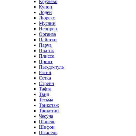
Кружево
Купон
Лоден
Люрекс
Муслин
Неопрен
Органза
Пайетки
Парча
Платок
Плиссе
Принт
Пье-де-пуль
Ратин
Сетка
Стрейч
Тафта
Твид
Тесьма
Трикотаж
Трикотин
Чесуча
Шанель
Шифон
Штапель