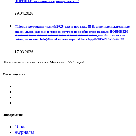
НОВИНКИ на главной странице сайта !!!
29.04.2026
❗️❗️❗️Новая коллекция тканей 2026 уже в продаже ❗️❗️❗️ Костюмные, плательные
ткани, льны, хлопки и многое другое: подробности в разделе НОВИНКИ
↠↠↠↠↠↠↠↠↠↠↠↠↠↠↠↠↠↠↠↠↠↠↠↠↠↠↠↠↠↠ делайте заказы на
сайте, по почте: Info@imbal.ru или через Whats App 8-985-226-86-76 ☏
17.03.2026
На оптовом рынке ткани в Москве с 1994 года!
Мы в соцсетях
Информация
О нас
Журналы