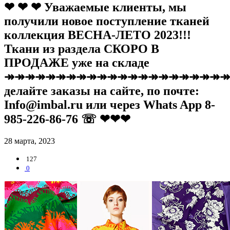
❤ ❤ ❤ Уважаемые клиенты, мы
получили новое поступление тканей
коллекция ВЕСНА-ЛЕТО 2023!!!
Ткани из раздела СКОРО В
ПРОДАЖЕ уже на складе
↠↠↠↠↠↠↠↠↠↠↠↠↠↠↠↠↠↠↠↠↠↠
делайте заказы на сайте, по почте:
Info@imbal.ru или через Whats App 8-
985-226-86-76 ☏ ❤❤❤
28 марта, 2023
127
0