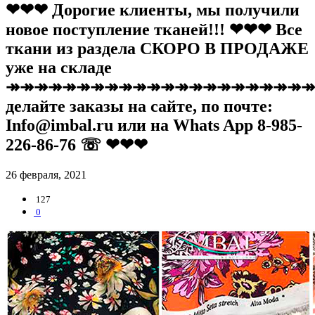
❤❤❤ Дорогие клиенты, мы получили
новое поступление тканей!!! ❤❤❤ Все
ткани из раздела СКОРО В ПРОДАЖЕ
уже на складе
↠↠↠↠↠↠↠↠↠↠↠↠↠↠↠↠↠↠↠↠↠↠
делайте заказы на сайте, по почте:
Info@imbal.ru или на Whats App 8-985-
226-86-76 ☏ ❤❤❤
26 февраля, 2021
127
0