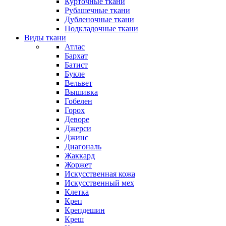
Курточные ткани
Рубашечные ткани
Дубленочные ткани
Подкладочные ткани
Виды ткани
Атлас
Бархат
Батист
Букле
Вельвет
Вышивка
Гобелен
Горох
Деворе
Джерси
Джинс
Диагональ
Жаккард
Жоржет
Искусственная кожа
Искусственный мех
Клетка
Креп
Крепдешин
Креш