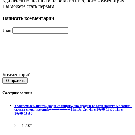
Удивительно, но никто не оставил ни одного комменатрия.
Вы можете стать первым!
Написать комментарий
Имя
Комментарий
Отправить
Соседние записи
Уважаемые клиенты, рады сообщить, что график работы нашего магазина-
склада снова прежний↠↠↠↠↠↠↠↠ Пн. Вт. Ср. Чт. с 10:00-17:00 Пт. с
10:00-16:00
20.01.2021