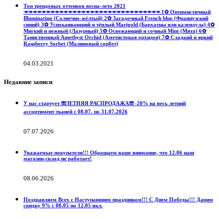
Топ трендовых оттенков весна-лето 2021
↠↠↠↠↠↠↠↠↠↠↠↠↠↠↠↠↠↠↠↠↠↠↠↠↠↠↠↠↠↠↠ 1✿ Оптимистичный
Illuminating (Солнечно-жёлтый) 2✿ Загадочный French blue (Французский
синий) 3✿ Успокаивающий и тёплый Marigold (Бархатцы или календула) 4✿
Мягкий и нежный (Лазурный) 5✿ Освежающий и сочный Mint (Мята) 6✿
Таинственный Amethyst Orchid (Аметистовая орхидея) 7✿ Сладкий и яркий
Raspberry Sorbet (Малиновый сорбет)
04.03.2021
Недавние записи
У нас стартует ❗️❗️❗️ЛЕТНЯЯ РАСПРОДАЖА❗️❗️❗️ -20% на весь летний
ассортимент тканей с 08.07. по 31.07.2026
07.07.2026
Уважаемые покупатели!!! Обращаем ваше внимание, что 12.06 наш
магазин-склад не работает!
08.06.2026
Поздравляем Всех с Наступающим праздником!!! С Днем Победы!!! Дарим
скидку 9% с 08.05 по 12.05 вкл.