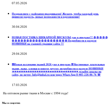
07.05.2026
Поздравляем с майскими праздниками! Желаем, чтобы каждый день
приносил радость, новые возможности и вдохновение!
30.04.2026
НОВАЯ ПОСТАВКА ШИКАРНОЙ ВИСКОЗЫ уже в продаже!!! ✿ ✿ ✿ ✿ ✿
✿ ✿ ✿ ✿ ✿ ✿ ✿ ✿ ✿ ✿ ✿ ✿ ✿ ✿ ✿ ✿ ✿ ✿ ✿ Подробности в разделе
НОВИНКИ на главной странице сайта !!!
29.04.2026
❗️❗️❗️Новая коллекция тканей 2026 уже в продаже ❗️❗️❗️ Костюмные, плательные
ткани, льны, хлопки и многое другое: подробности в разделе НОВИНКИ
↠↠↠↠↠↠↠↠↠↠↠↠↠↠↠↠↠↠↠↠↠↠↠↠↠↠↠↠↠↠ делайте заказы на
сайте, по почте: Info@imbal.ru или через Whats App 8-985-226-86-76 ☏
17.03.2026
На оптовом рынке ткани в Москве с 1994 года!
Мы в соцсетях