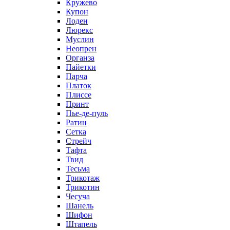
Кружево
Купон
Лоден
Люрекс
Муслин
Неопрен
Органза
Пайетки
Парча
Платок
Плиссе
Принт
Пье-де-пуль
Ратин
Сетка
Стрейч
Тафта
Твид
Тесьма
Трикотаж
Трикотин
Чесуча
Шанель
Шифон
Штапель