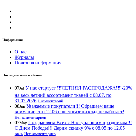
Информация
О нас
Журналы
Полезная информация
Последние записи в блоге
07
У нас стартует ❗️❗️❗️ЛЕТНЯЯ РАСПРОДАЖА❗️❗️❗️ -20%
Jul
на весь летний ассортимент тканей с 08.07. по
31.07.2026
1 комментарий
08
Уважаемые покупатели!!! Обращаем ваше
Jun
внимание, что 12.06 наш магазин-склад не работает!
Нет комментариев
07
Поздравляем Всех с Наступающим праздником!!!
May
С Днем Победы!!! Дарим скидку 9% с 08.05 по 12.05
вкл.
Нет комментариев