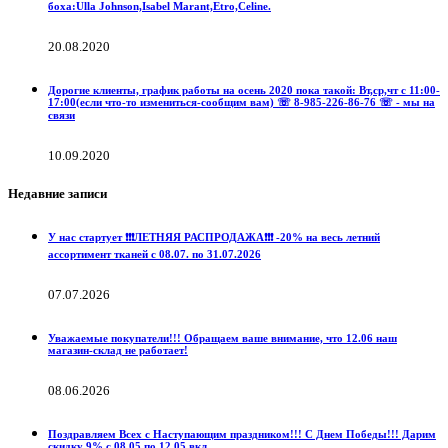
боха:Ulla Johnson,Isabel Marant,Etro,Celine.
20.08.2020
Дорогие клиенты, график работы на осень 2020 пока такой: Вт,ср,чт с 11:00-
17:00(если что-то измениться-сообщим вам) ☏ 8-985-226-86-76 ☏ - мы на
связи
10.09.2020
Недавние записи
У нас стартует ❗️❗️❗️ЛЕТНЯЯ РАСПРОДАЖА❗️❗️❗️ -20% на весь летний
ассортимент тканей с 08.07. по 31.07.2026
07.07.2026
Уважаемые покупатели!!! Обращаем ваше внимание, что 12.06 наш
магазин-склад не работает!
08.06.2026
Поздравляем Всех с Наступающим праздником!!! С Днем Победы!!! Дарим
скидку 9% с 08.05 по 12.05 вкл.