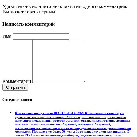
Удивительно, но никто не оставил ни одного комменатрия.
Вы можете стать первым!
Написать комментарий
Имя
Комментарий
Отправить
Соседние записи
✿Бохо-шик тренд сезона ВЕСНА-ЛЕТО 2020✿ Богемный стиль обрел
культовое значение еще в конце 1960-х годов – именно тогда его вовсю
применяли поклонницы кочевой эстетики, отдавая предпочтение летящим
платьям с многочисленными оборками, жакетам с бахромой,
всевозможными завязками и кисточками, вдохновленным фольклорными
мотивами. Прошло уже более 50 лет, а бохо-шик актуален как никогда. В
сезоне 2020 многие именитые дизайнеры, создали коллекции в стиле