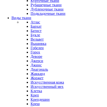
Курточные ткани
Рубашечные ткани
Дубленочные ткани
Подкладочные ткани
Виды ткани
Атлас
Бархат
Батист
Букле
Вельвет
Вышивка
Гобелен
Горох
Деворе
Джерси
Джинс
Диагональ
Жаккард
Жоржет
Искусственная кожа
Искусственный мех
Клетка
Креп
Крепдешин
Креш