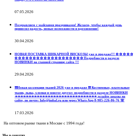
07.05.2026
Поздравляем с майскими праздниками! Желаем, чтобы каждый день
приносил радость, новые возможности и вдохновение!
30.04.2026
НОВАЯ ПОСТАВКА ШИКАРНОЙ ВИСКОЗЫ уже в продаже!!! ✿ ✿ ✿ ✿ ✿
✿ ✿ ✿ ✿ ✿ ✿ ✿ ✿ ✿ ✿ ✿ ✿ ✿ ✿ ✿ ✿ ✿ ✿ ✿ Подробности в разделе
НОВИНКИ на главной странице сайта !!!
29.04.2026
❗️❗️❗️Новая коллекция тканей 2026 уже в продаже ❗️❗️❗️ Костюмные, плательные
ткани, льны, хлопки и многое другое: подробности в разделе НОВИНКИ
↠↠↠↠↠↠↠↠↠↠↠↠↠↠↠↠↠↠↠↠↠↠↠↠↠↠↠↠↠↠ делайте заказы на
сайте, по почте: Info@imbal.ru или через Whats App 8-985-226-86-76 ☏
17.03.2026
На оптовом рынке ткани в Москве с 1994 года!
Мы в соцсетях