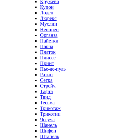
Кружево
Купон
Лоден
Люрекс
Муслин
Неопрен
Органза
Пайетки
Парча
Платок
Плиссе
Принт
Пье-де-пуль
Ратин
Сетка
Стрейч
Тафта
Твид
Тесьма
Трикотаж
Трикотин
Чесуча
Шанель
Шифон
Штапель