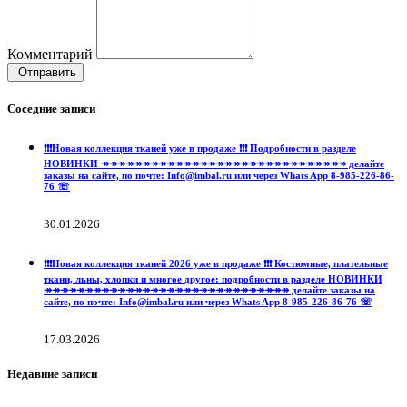
Комментарий
Отправить
Соседние записи
❗️❗️❗️Новая коллекция тканей уже в продаже ❗️❗️❗️ Подробности в разделе
НОВИНКИ ↠↠↠↠↠↠↠↠↠↠↠↠↠↠↠↠↠↠↠↠↠↠↠↠↠↠↠↠↠↠ делайте
заказы на сайте, по почте: Info@imbal.ru или через Whats App 8-985-226-86-
76 ☏
30.01.2026
❗️❗️❗️Новая коллекция тканей 2026 уже в продаже ❗️❗️❗️ Костюмные, плательные
ткани, льны, хлопки и многое другое: подробности в разделе НОВИНКИ
↠↠↠↠↠↠↠↠↠↠↠↠↠↠↠↠↠↠↠↠↠↠↠↠↠↠↠↠↠↠ делайте заказы на
сайте, по почте: Info@imbal.ru или через Whats App 8-985-226-86-76 ☏
17.03.2026
Недавние записи