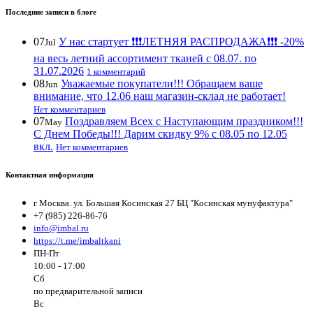
Последние записи в блоге
07
У нас стартует ❗️❗️❗️ЛЕТНЯЯ РАСПРОДАЖА❗️❗️❗️ -20%
Jul
на весь летний ассортимент тканей с 08.07. по
31.07.2026
1 комментарий
08
Уважаемые покупатели!!! Обращаем ваше
Jun
внимание, что 12.06 наш магазин-склад не работает!
Нет комментариев
07
Поздравляем Всех с Наступающим праздником!!!
May
С Днем Победы!!! Дарим скидку 9% с 08.05 по 12.05
вкл.
Нет комментариев
Контактная информация
г Москва. ул. Большая Косинская 27 БЦ "Косинская мунуфактура"
+7 (985) 226-86-76
info@imbal.ru
https://t.me/imbaltkani
ПН-Пт
10:00 - 17:00
Сб
по предварительной записи
Вс