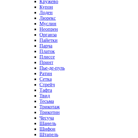
Кружево
Купон
Лоден
Люрекс
Муслин
Неопрен
Органза
Пайетки
Парча
Платок
Плиссе
Принт
Пье-де-пуль
Ратин
Сетка
Стрейч
Тафта
Твид
Тесьма
Трикотаж
Трикотин
Чесуча
Шанель
Шифон
Штапель