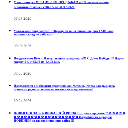
У нас стартует ❗️❗️❗️ЛЕТНЯЯ РАСПРОДАЖА❗️❗️❗️ -20% на весь летний
ассортимент тканей с 08.07. по 31.07.2026
07.07.2026
Уважаемые покупатели!!! Обращаем ваше внимание, что 12.06 наш
магазин-склад не работает!
08.06.2026
Поздравляем Всех с Наступающим праздником!!! С Днем Победы!!! Дарим
скидку 9% с 08.05 по 12.05 вкл.
07.05.2026
Поздравляем с майскими праздниками! Желаем, чтобы каждый день
приносил радость, новые возможности и вдохновение!
30.04.2026
НОВАЯ ПОСТАВКА ШИКАРНОЙ ВИСКОЗЫ уже в продаже!!! ✿ ✿ ✿ ✿ ✿
✿ ✿ ✿ ✿ ✿ ✿ ✿ ✿ ✿ ✿ ✿ ✿ ✿ ✿ ✿ ✿ ✿ ✿ ✿ Подробности в разделе
НОВИНКИ на главной странице сайта !!!