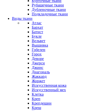
Курточные ткани
Рубашечные ткани
Дубленочные ткани
Подкладочные ткани
Виды ткани
Атлас
Бархат
Батист
Букле
Вельвет
Вышивка
Гобелен
Горох
Деворе
Джерси
Джинс
Диагональ
Жаккард
Жоржет
Искусственная кожа
Искусственный мех
Клетка
Креп
Крепдешин
Креш