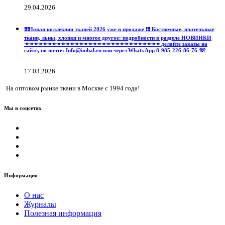
29.04.2026
❗️❗️❗️Новая коллекция тканей 2026 уже в продаже ❗️❗️❗️ Костюмные, плательные
ткани, льны, хлопки и многое другое: подробности в разделе НОВИНКИ
↠↠↠↠↠↠↠↠↠↠↠↠↠↠↠↠↠↠↠↠↠↠↠↠↠↠↠↠↠↠ делайте заказы на
сайте, по почте: Info@imbal.ru или через Whats App 8-985-226-86-76 ☏
17.03.2026
На оптовом рынке ткани в Москве с 1994 года!
Мы в соцсетях
Информация
О нас
Журналы
Полезная информация