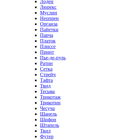
Лоден
Люрекс
Муслин
Неопрен
Органза
Пайетки
Парча
Платок
Плиссе
Принт
Пье-де-пуль
Ратин
Сетка
Стрейч
Тафта
Твид
Тесьма
Трикотаж
Трикотин
Чесуча
Шанель
Шифон
Штапель
Твил
Футер