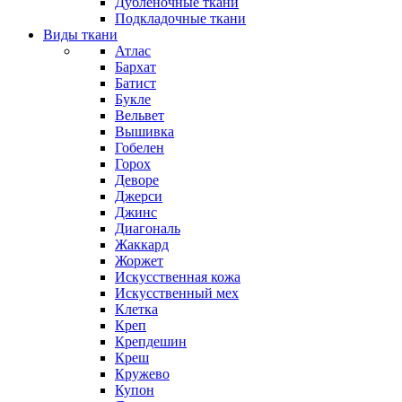
Дубленочные ткани
Подкладочные ткани
Виды ткани
Атлас
Бархат
Батист
Букле
Вельвет
Вышивка
Гобелен
Горох
Деворе
Джерси
Джинс
Диагональ
Жаккард
Жоржет
Искусственная кожа
Искусственный мех
Клетка
Креп
Крепдешин
Креш
Кружево
Купон