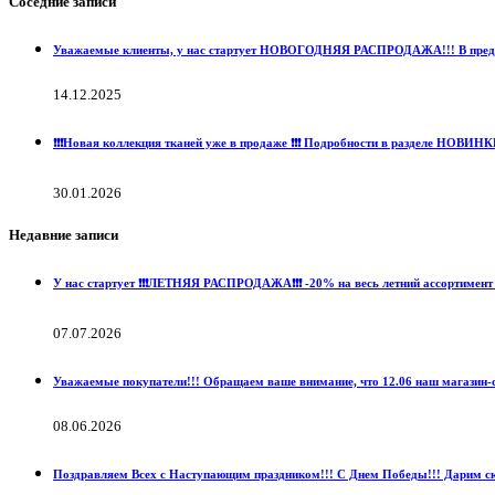
Соседние записи
Уважаемые клиенты, у нас стартует НОВОГОДНЯЯ РАСПРОДАЖА!!! В преддвери
14.12.2025
❗️❗️❗️Новая коллекция тканей уже в продаже ❗️❗️❗️ Подробности в разде
30.01.2026
Недавние записи
У нас стартует ❗️❗️❗️ЛЕТНЯЯ РАСПРОДАЖА❗️❗️❗️ -20% на весь летний ассортимент 
07.07.2026
Уважаемые покупатели!!! Обращаем ваше внимание, что 12.06 наш магазин-с
08.06.2026
Поздравляем Всех с Наступающим праздником!!! С Днем Победы!!! Дарим ски