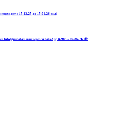
оходит с 15.12.25 до 15.01.26 вкл)
Info@imbal.ru или через Whats App 8-985-226-86-76 ☏