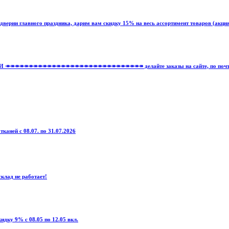
и главного праздника, дарим вам скидку 15% на весь ассортимент товаров (акция пр
ле НОВИНКИ ↠↠↠↠↠↠↠↠↠↠↠↠↠↠↠↠↠↠↠↠↠↠↠↠↠↠↠↠↠↠ делайте заказы на сайте, по почте: 
тканей с 08.07. по 31.07.2026
клад не работает!
дку 9% с 08.05 по 12.05 вкл.