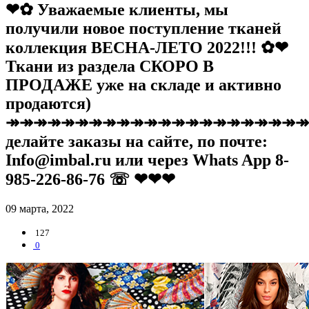
❤✿ Уважаемые клиенты, мы
получили новое поступление тканей
коллекция ВЕСНА-ЛЕТО 2022!!! ✿❤
Ткани из раздела СКОРО В
ПРОДАЖЕ уже на складе и активно
продаются)
↠↠↠↠↠↠↠↠↠↠↠↠↠↠↠↠↠↠↠↠↠↠
делайте заказы на сайте, по почте:
Info@imbal.ru или через Whats App 8-
985-226-86-76 ☏ ❤❤❤
09 марта, 2022
127
0