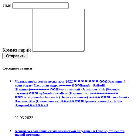
Имя
Комментарий
Отправить
Соседние записи
Модные цвета сезона весна-лето 2022 ❤ ❤ ❤ ❤ ❤ ❤ ❤ ✿✿✿Воздушный -
Spun Sugar (Сахарная пудра)↠↠↠↠ ✿✿✿Яркий - Daffodil
(Нарцисс)↠↠↠↠↠↠↠ ✿✿✿Романтичный - Gossamer Pink (Розовая
паутина) ✿✿✿Глубокий - Skydiver (Парашютист)↠↠↠↠↠↠↠↠↠↠
✿✿✿Загадочный - Innuendo (Недосказанность) ↠↠↠↠ ✿✿✿Спокойный -
Harbour Blue (Синяя гавань) ↠↠↠↠↠ ✿✿✿Притягательный - Dahlia
(Георгин)↠↠↠↠↠↠↠
02.03.2022
В связи со сложившейся экономической ситуацией в Стране, стоимость
тканей изменена