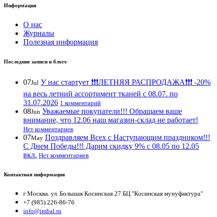
Информация
О нас
Журналы
Полезная информация
Последние записи в блоге
07
У нас стартует ❗️❗️❗️ЛЕТНЯЯ РАСПРОДАЖА❗️❗️❗️ -20%
Jul
на весь летний ассортимент тканей с 08.07. по
31.07.2026
1 комментарий
08
Уважаемые покупатели!!! Обращаем ваше
Jun
внимание, что 12.06 наш магазин-склад не работает!
Нет комментариев
07
Поздравляем Всех с Наступающим праздником!!!
May
С Днем Победы!!! Дарим скидку 9% с 08.05 по 12.05
вкл.
Нет комментариев
Контактная информация
г Москва. ул. Большая Косинская 27 БЦ "Косинская мунуфактура"
+7 (985) 226-86-76
info@imbal.ru