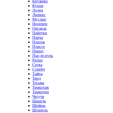
Кружево
Купон
Лоден
Люрекс
Муслин
Неопрен
Органза
Пайетки
Парча
Платок
Плиссе
Принт
Пье-де-пуль
Ратин
Сетка
Стрейч
Тафта
Твид
Тесьма
Трикотаж
Трикотин
Чесуча
Шанель
Шифон
Штапель