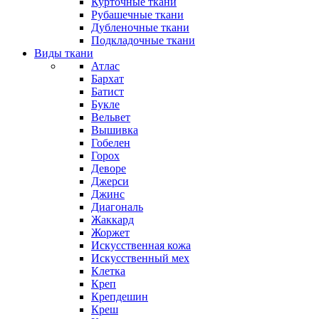
Курточные ткани
Рубашечные ткани
Дубленочные ткани
Подкладочные ткани
Виды ткани
Атлас
Бархат
Батист
Букле
Вельвет
Вышивка
Гобелен
Горох
Деворе
Джерси
Джинс
Диагональ
Жаккард
Жоржет
Искусственная кожа
Искусственный мех
Клетка
Креп
Крепдешин
Креш