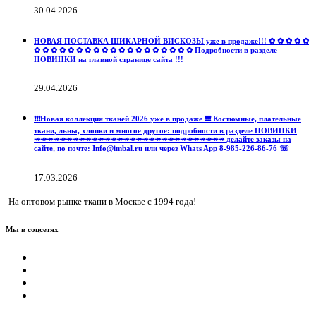
30.04.2026
НОВАЯ ПОСТАВКА ШИКАРНОЙ ВИСКОЗЫ уже в продаже!!! ✿ ✿ ✿ ✿ ✿
✿ ✿ ✿ ✿ ✿ ✿ ✿ ✿ ✿ ✿ ✿ ✿ ✿ ✿ ✿ ✿ ✿ ✿ ✿ Подробности в разделе
НОВИНКИ на главной странице сайта !!!
29.04.2026
❗️❗️❗️Новая коллекция тканей 2026 уже в продаже ❗️❗️❗️ Костюмные, плательные
ткани, льны, хлопки и многое другое: подробности в разделе НОВИНКИ
↠↠↠↠↠↠↠↠↠↠↠↠↠↠↠↠↠↠↠↠↠↠↠↠↠↠↠↠↠↠ делайте заказы на
сайте, по почте: Info@imbal.ru или через Whats App 8-985-226-86-76 ☏
17.03.2026
На оптовом рынке ткани в Москве с 1994 года!
Мы в соцсетях