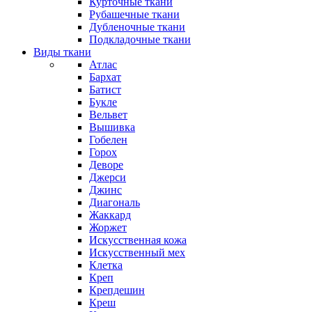
Курточные ткани
Рубашечные ткани
Дубленочные ткани
Подкладочные ткани
Виды ткани
Атлас
Бархат
Батист
Букле
Вельвет
Вышивка
Гобелен
Горох
Деворе
Джерси
Джинс
Диагональ
Жаккард
Жоржет
Искусственная кожа
Искусственный мех
Клетка
Креп
Крепдешин
Креш