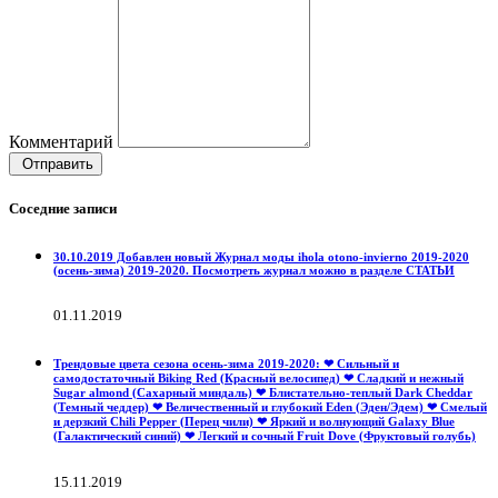
Комментарий
Отправить
Соседние записи
30.10.2019 Добавлен новый Журнал моды ihola otono-invierno 2019-2020
(осень-зима) 2019-2020. Посмотреть журнал можно в разделе СТАТЬИ
01.11.2019
Трендовые цвета сезона осень-зима 2019-2020: ❤ Сильный и
самодостаточный Biking Red (Красный велосипед) ❤ Сладкий и нежный
Sugar almond (Сахарный миндаль) ❤ Блистательно-теплый Dark Cheddar
(Темный чеддер) ❤ Величественный и глубокий Eden (Эден/Эдем) ❤ Смелый
и дерзкий Сhili Рepper (Перец чили) ❤ Яркий и волнующий Galaxy Blue
(Галактический синий) ❤ Легкий и сочный Fruit Dove (Фруктовый голубь)
15.11.2019