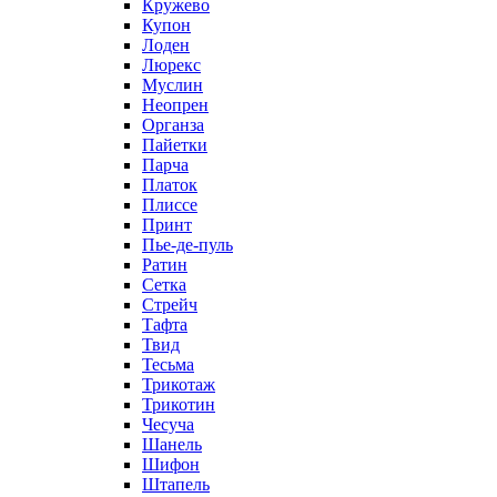
Кружево
Купон
Лоден
Люрекс
Муслин
Неопрен
Органза
Пайетки
Парча
Платок
Плиссе
Принт
Пье-де-пуль
Ратин
Сетка
Стрейч
Тафта
Твид
Тесьма
Трикотаж
Трикотин
Чесуча
Шанель
Шифон
Штапель