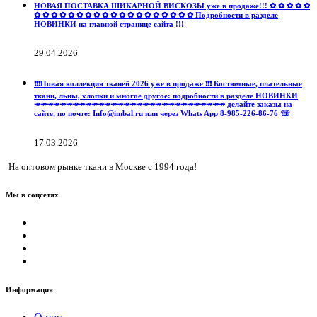
НОВАЯ ПОСТАВКА ШИКАРНОЙ ВИСКОЗЫ уже в продаже!!! ✿ ✿ ✿ ✿ ✿
✿ ✿ ✿ ✿ ✿ ✿ ✿ ✿ ✿ ✿ ✿ ✿ ✿ ✿ ✿ ✿ ✿ ✿ ✿ Подробности в разделе
НОВИНКИ на главной странице сайта !!!
29.04.2026
❗️❗️❗️Новая коллекция тканей 2026 уже в продаже ❗️❗️❗️ Костюмные, плательные
ткани, льны, хлопки и многое другое: подробности в разделе НОВИНКИ
↠↠↠↠↠↠↠↠↠↠↠↠↠↠↠↠↠↠↠↠↠↠↠↠↠↠↠↠↠↠ делайте заказы на
сайте, по почте: Info@imbal.ru или через Whats App 8-985-226-86-76 ☏
17.03.2026
На оптовом рынке ткани в Москве с 1994 года!
Мы в соцсетях
Информация