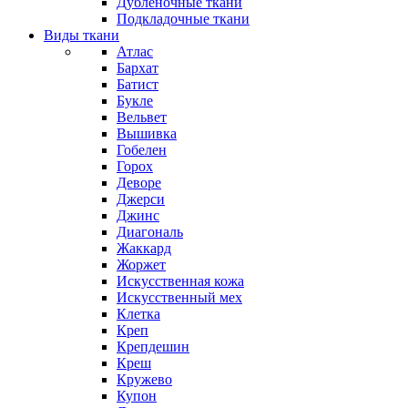
Дубленочные ткани
Подкладочные ткани
Виды ткани
Атлас
Бархат
Батист
Букле
Вельвет
Вышивка
Гобелен
Горох
Деворе
Джерси
Джинс
Диагональ
Жаккард
Жоржет
Искусственная кожа
Искусственный мех
Клетка
Креп
Крепдешин
Креш
Кружево
Купон