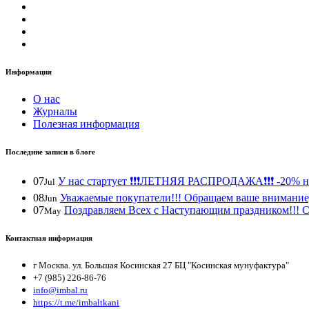
Информация
О нас
Журналы
Полезная информация
Последние записи в блоге
07
У нас стартует ❗️❗️❗️ЛЕТНЯЯ РАСПРОДАЖА❗️❗️❗️ -20% н
Jul
08
Уважаемые покупатели!!! Обращаем ваше внимание, 
Jun
07
Поздравляем Всех с Наступающим праздником!!! С 
May
Контактная информация
г Москва. ул. Большая Косинская 27 БЦ "Косинская мунуфактура"
+7 (985) 226-86-76
info@imbal.ru
https://t.me/imbaltkani