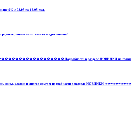
дку 9% с 08.05 по 12.05 вкл.
 радость, новые возможности и вдохновение!
✿ ✿ ✿ ✿ ✿ ✿ ✿ ✿ ✿ ✿ ✿ ✿ ✿ ✿ ✿ ✿ Подробности в разделе НОВИНКИ на главной 
тельные ткани, льны, хлопки и многое другое: подробности в разделе НОВИНКИ ↠↠↠