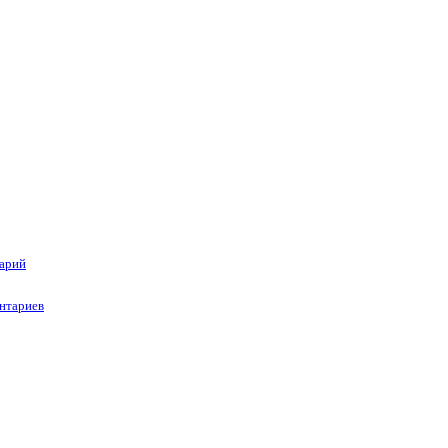
тарий
нтариев