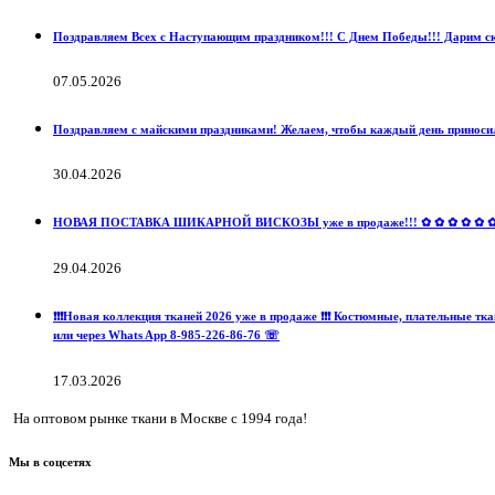
Поздравляем Всех с Наступающим праздником!!! С Днем Победы!!! Дарим ски
07.05.2026
Поздравляем с майскими праздниками! Желаем, чтобы каждый день приносил
30.04.2026
НОВАЯ ПОСТАВКА ШИКАРНОЙ ВИСКОЗЫ уже в продаже!!! ✿ ✿ ✿ ✿ ✿ ✿ ✿ ✿ 
29.04.2026
❗️❗️❗️Новая коллекция тканей 2026 уже в продаже ❗️❗️❗️ Костюмные, пла
или через Whats App 8-985-226-86-76 ☏
17.03.2026
На оптовом рынке ткани в Москве с 1994 года!
Мы в соцсетях