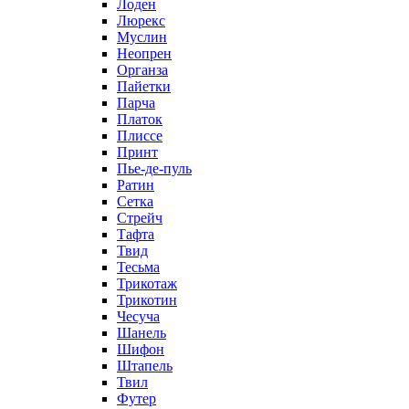
Лоден
Люрекс
Муслин
Неопрен
Органза
Пайетки
Парча
Платок
Плиссе
Принт
Пье-де-пуль
Ратин
Сетка
Стрейч
Тафта
Твид
Тесьма
Трикотаж
Трикотин
Чесуча
Шанель
Шифон
Штапель
Твил
Футер