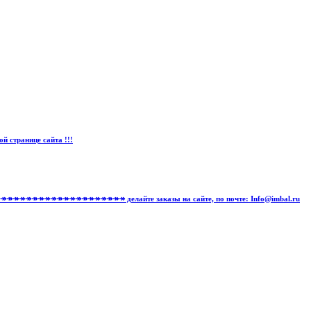
странице сайта !!!
↠↠↠↠↠↠↠↠↠↠↠↠↠↠↠↠↠↠↠↠↠↠↠↠↠↠↠ делайте заказы на сайте, по почте: Info@imbal.ru