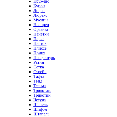
Кружево
Купон
Лоден
Люрекс
Муслин
Неопрен
Органза
Пайетки
Парча
Платок
Плиссе
Принт
Пье-де-пуль
Ратин
Сетка
Стрейч
Тафта
Твид
Тесьма
Трикотаж
Трикотин
Чесуча
Шанель
Шифон
Штапель