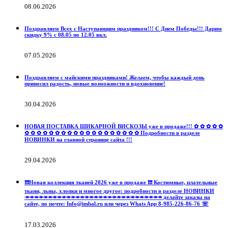
08.06.2026
Поздравляем Всех с Наступающим праздником!!! С Днем Победы!!! Дарим
скидку 9% с 08.05 по 12.05 вкл.
07.05.2026
Поздравляем с майскими праздниками! Желаем, чтобы каждый день
приносил радость, новые возможности и вдохновение!
30.04.2026
НОВАЯ ПОСТАВКА ШИКАРНОЙ ВИСКОЗЫ уже в продаже!!! ✿ ✿ ✿ ✿ ✿
✿ ✿ ✿ ✿ ✿ ✿ ✿ ✿ ✿ ✿ ✿ ✿ ✿ ✿ ✿ ✿ ✿ ✿ ✿ Подробности в разделе
НОВИНКИ на главной странице сайта !!!
29.04.2026
❗️❗️❗️Новая коллекция тканей 2026 уже в продаже ❗️❗️❗️ Костюмные, плательные
ткани, льны, хлопки и многое другое: подробности в разделе НОВИНКИ
↠↠↠↠↠↠↠↠↠↠↠↠↠↠↠↠↠↠↠↠↠↠↠↠↠↠↠↠↠↠ делайте заказы на
сайте, по почте: Info@imbal.ru или через Whats App 8-985-226-86-76 ☏
17.03.2026