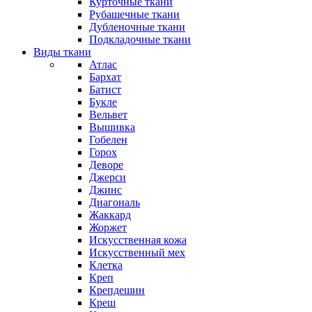
Курточные ткани
Рубашечные ткани
Дубленочные ткани
Подкладочные ткани
Виды ткани
Атлас
Бархат
Батист
Букле
Вельвет
Вышивка
Гобелен
Горох
Деворе
Джерси
Джинс
Диагональ
Жаккард
Жоржет
Искусственная кожа
Искусственный мех
Клетка
Креп
Крепдешин
Креш