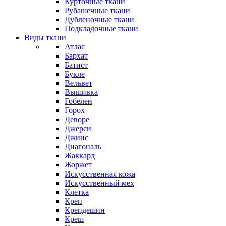
Курточные ткани
Рубашечные ткани
Дубленочные ткани
Подкладочные ткани
Виды ткани
Атлас
Бархат
Батист
Букле
Вельвет
Вышивка
Гобелен
Горох
Деворе
Джерси
Джинс
Диагональ
Жаккард
Жоржет
Искусственная кожа
Искусственный мех
Клетка
Креп
Крепдешин
Креш