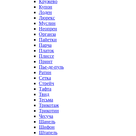
Кружево
Купон
Лоден
Люрекс
Муслин
Неопрен
Органза
Пайетки
Парча
Платок
Плиссе
Принт
Пье-де-пуль
Ратин
Сетка
Стрейч
Тафта
Твид
Тесьма
Трикотаж
Трикотин
Чесуча
Шанель
Шифон
Штапель