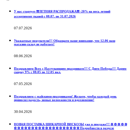
У нас стартует ❗️❗️❗️ЛЕТНЯЯ РАСПРОДАЖА❗️❗️❗️ -20% на весь летний
ассортимент тканей с 08.07. по 31.07.2026
07.07.2026
Уважаемые покупатели!!! Обращаем ваше внимание, что 12.06 наш
магазин-склад не работает!
08.06.2026
Поздравляем Всех с Наступающим праздником!!! С Днем Победы!!! Дарим
скидку 9% с 08.05 по 12.05 вкл.
07.05.2026
Поздравляем с майскими праздниками! Желаем, чтобы каждый день
приносил радость, новые возможности и вдохновение!
30.04.2026
НОВАЯ ПОСТАВКА ШИКАРНОЙ ВИСКОЗЫ уже в продаже!!! ✿ ✿ ✿ ✿ ✿
✿ ✿ ✿ ✿ ✿ ✿ ✿ ✿ ✿ ✿ ✿ ✿ ✿ ✿ ✿ ✿ ✿ ✿ ✿ Подробности в разделе