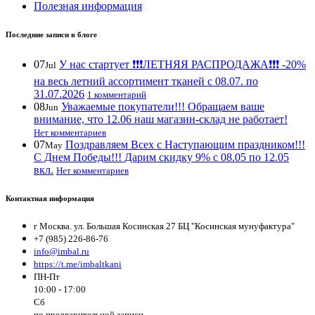
Полезная информация
Последние записи в блоге
07
У нас стартует ❗️❗️❗️ЛЕТНЯЯ РАСПРОДАЖА❗️❗️❗️ -20%
Jul
на весь летний ассортимент тканей с 08.07. по
31.07.2026
1 комментарий
08
Уважаемые покупатели!!! Обращаем ваше
Jun
внимание, что 12.06 наш магазин-склад не работает!
Нет комментариев
07
Поздравляем Всех с Наступающим праздником!!!
May
С Днем Победы!!! Дарим скидку 9% с 08.05 по 12.05
вкл.
Нет комментариев
Контактная информация
г Москва. ул. Большая Косинская 27 БЦ "Косинская мунуфактура"
+7 (985) 226-86-76
info@imbal.ru
https://t.me/imbaltkani
ПН-Пт
10:00 - 17:00
Сб
по предварительной записи