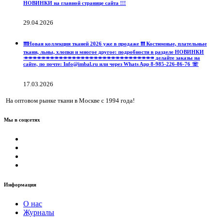
НОВИНКИ на главной странице сайта !!!
29.04.2026
❗️❗️❗️Новая коллекция тканей 2026 уже в продаже ❗️❗️❗️ Костюмные, плательные
ткани, льны, хлопки и многое другое: подробности в разделе НОВИНКИ
↠↠↠↠↠↠↠↠↠↠↠↠↠↠↠↠↠↠↠↠↠↠↠↠↠↠↠↠↠↠ делайте заказы на
сайте, по почте: Info@imbal.ru или через Whats App 8-985-226-86-76 ☏
17.03.2026
На оптовом рынке ткани в Москве с 1994 года!
Мы в соцсетях
Информация
О нас
Журналы