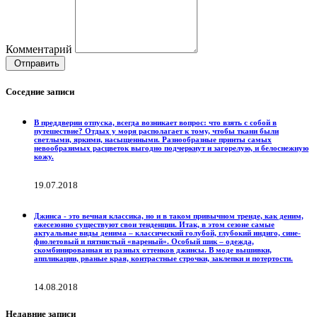
Комментарий
Отправить
Соседние записи
В преддверии отпуска, всегда возникает вопрос: что взять с собой в
путешествие? Отдых у моря располагает к тому, чтобы ткани были
светлыми, яркими, насыщенными. Разнообразные принты самых
невообразимых расцветок выгодно подчеркнут и загорелую, и белоснежную
кожу.
19.07.2018
Джинса - это вечная классика, но и в таком привычном тренде, как деним,
ежесезонно существуют свои тенденции. Итак, в этом сезоне самые
актуальные виды денима – классический голубой, глубокий индиго, сине-
фиолетовый и пятнистый «вареный». Особый шик – одежда,
скомбинированная из разных оттенков джинсы. В моде вышивки,
аппликации, рваные края, контрастные строчки, заклепки и потертости.
14.08.2018
Недавние записи