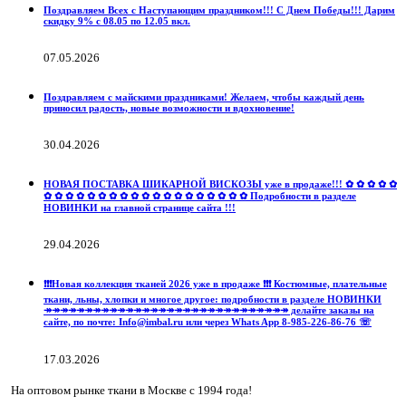
Поздравляем Всех с Наступающим праздником!!! С Днем Победы!!! Дарим
скидку 9% с 08.05 по 12.05 вкл.
07.05.2026
Поздравляем с майскими праздниками! Желаем, чтобы каждый день
приносил радость, новые возможности и вдохновение!
30.04.2026
НОВАЯ ПОСТАВКА ШИКАРНОЙ ВИСКОЗЫ уже в продаже!!! ✿ ✿ ✿ ✿ ✿
✿ ✿ ✿ ✿ ✿ ✿ ✿ ✿ ✿ ✿ ✿ ✿ ✿ ✿ ✿ ✿ ✿ ✿ ✿ Подробности в разделе
НОВИНКИ на главной странице сайта !!!
29.04.2026
❗️❗️❗️Новая коллекция тканей 2026 уже в продаже ❗️❗️❗️ Костюмные, плательные
ткани, льны, хлопки и многое другое: подробности в разделе НОВИНКИ
↠↠↠↠↠↠↠↠↠↠↠↠↠↠↠↠↠↠↠↠↠↠↠↠↠↠↠↠↠↠ делайте заказы на
сайте, по почте: Info@imbal.ru или через Whats App 8-985-226-86-76 ☏
17.03.2026
На оптовом рынке ткани в Москве с 1994 года!