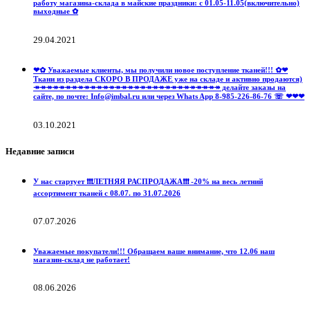
работу магазина-склада в майские праздники: с 01.05-11.05(включительно)
выходные ✿
29.04.2021
❤✿ Уважаемые клиенты, мы получили новое поступление тканей!!! ✿❤
Ткани из раздела СКОРО В ПРОДАЖЕ уже на складе и активно продаются)
↠↠↠↠↠↠↠↠↠↠↠↠↠↠↠↠↠↠↠↠↠↠↠↠↠↠↠↠↠↠ делайте заказы на
сайте, по почте: Info@imbal.ru или через Whats App 8-985-226-86-76 ☏ ❤❤❤
03.10.2021
Недавние записи
У нас стартует ❗️❗️❗️ЛЕТНЯЯ РАСПРОДАЖА❗️❗️❗️ -20% на весь летний
ассортимент тканей с 08.07. по 31.07.2026
07.07.2026
Уважаемые покупатели!!! Обращаем ваше внимание, что 12.06 наш
магазин-склад не работает!
08.06.2026