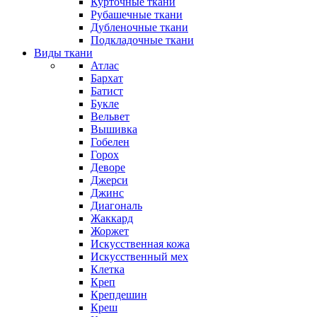
Курточные ткани
Рубашечные ткани
Дубленочные ткани
Подкладочные ткани
Виды ткани
Атлас
Бархат
Батист
Букле
Вельвет
Вышивка
Гобелен
Горох
Деворе
Джерси
Джинс
Диагональ
Жаккард
Жоржет
Искусственная кожа
Искусственный мех
Клетка
Креп
Крепдешин
Креш