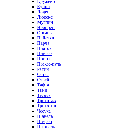
Кружево
Купон
Лоден
Люрекс
Муслин
Неопрен
Органза
Пайетки
Парча
Платок
Плиссе
Принт
Пье-де-пуль
Ратин
Сетка
Стрейч
Тафта
Твид
Тесьма
Трикотаж
Трикотин
Чесуча
Шанель
Шифон
Штапель