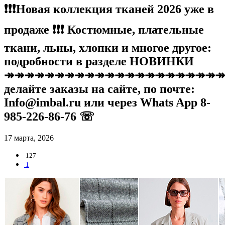
❗️❗️❗️Новая коллекция тканей 2026 уже в
продаже ❗️❗️❗️ Костюмные, плательные
ткани, льны, хлопки и многое другое:
подробности в разделе НОВИНКИ
↠↠↠↠↠↠↠↠↠↠↠↠↠↠↠↠↠↠↠↠↠↠
делайте заказы на сайте, по почте:
Info@imbal.ru или через Whats App 8-
985-226-86-76 ☏
17 марта, 2026
127
1