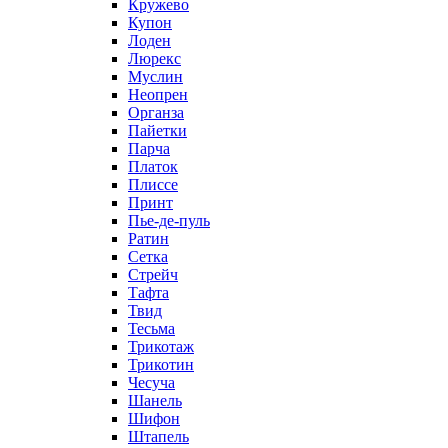
Кружево
Купон
Лоден
Люрекс
Муслин
Неопрен
Органза
Пайетки
Парча
Платок
Плиссе
Принт
Пье-де-пуль
Ратин
Сетка
Стрейч
Тафта
Твид
Тесьма
Трикотаж
Трикотин
Чесуча
Шанель
Шифон
Штапель