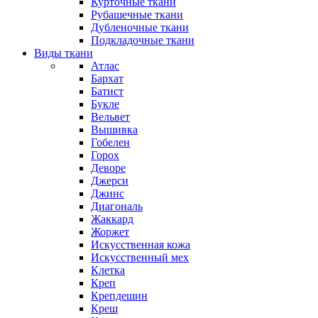
Курточные ткани
Рубашечные ткани
Дубленочные ткани
Подкладочные ткани
Виды ткани
Атлас
Бархат
Батист
Букле
Вельвет
Вышивка
Гобелен
Горох
Деворе
Джерси
Джинс
Диагональ
Жаккард
Жоржет
Искусственная кожа
Искусственный мех
Клетка
Креп
Крепдешин
Креш