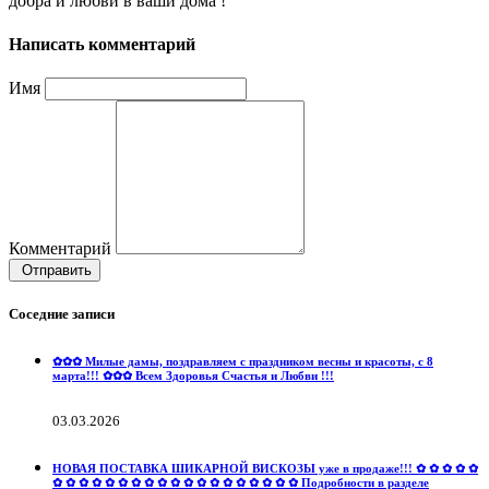
добра и любви в ваши дома !
Написать комментарий
Имя
Комментарий
Отправить
Соседние записи
✿✿✿ Милые дамы, поздравляем с праздником весны и красоты, с 8
марта!!! ✿✿✿ Всем Здоровья Счастья и Любви !!!
03.03.2026
НОВАЯ ПОСТАВКА ШИКАРНОЙ ВИСКОЗЫ уже в продаже!!! ✿ ✿ ✿ ✿ ✿
✿ ✿ ✿ ✿ ✿ ✿ ✿ ✿ ✿ ✿ ✿ ✿ ✿ ✿ ✿ ✿ ✿ ✿ ✿ Подробности в разделе