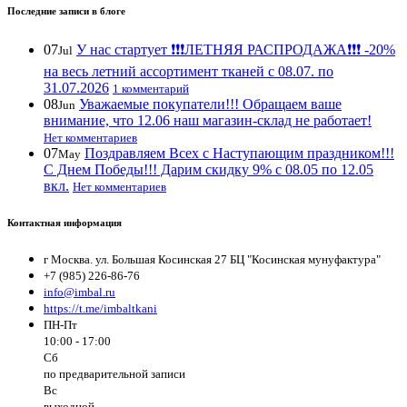
Последние записи в блоге
07
У нас стартует ❗️❗️❗️ЛЕТНЯЯ РАСПРОДАЖА❗️❗️❗️ -20%
Jul
на весь летний ассортимент тканей с 08.07. по
31.07.2026
1 комментарий
08
Уважаемые покупатели!!! Обращаем ваше
Jun
внимание, что 12.06 наш магазин-склад не работает!
Нет комментариев
07
Поздравляем Всех с Наступающим праздником!!!
May
С Днем Победы!!! Дарим скидку 9% с 08.05 по 12.05
вкл.
Нет комментариев
Контактная информация
г Москва. ул. Большая Косинская 27 БЦ "Косинская мунуфактура"
+7 (985) 226-86-76
info@imbal.ru
https://t.me/imbaltkani
ПН-Пт
10:00 - 17:00
Сб
по предварительной записи
Вс
выходной