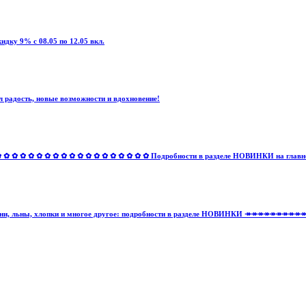
дку 9% с 08.05 по 12.05 вкл.
 радость, новые возможности и вдохновение!
✿ ✿ ✿ ✿ ✿ ✿ ✿ ✿ ✿ ✿ ✿ ✿ ✿ ✿ ✿ ✿ Подробности в разделе НОВИНКИ на главной 
тельные ткани, льны, хлопки и многое другое: подробности в разделе НОВИНКИ ↠↠↠