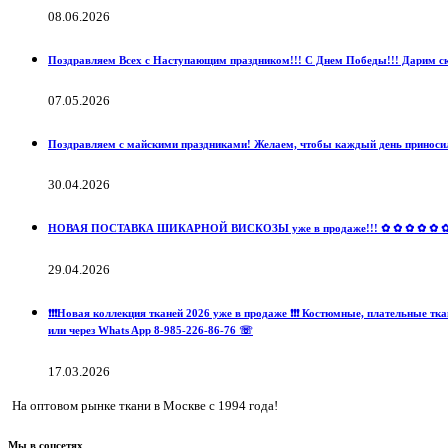
08.06.2026
Поздравляем Всех с Наступающим праздником!!! С Днем Победы!!! Дарим ски
07.05.2026
Поздравляем с майскими праздниками! Желаем, чтобы каждый день приносил
30.04.2026
НОВАЯ ПОСТАВКА ШИКАРНОЙ ВИСКОЗЫ уже в продаже!!! ✿ ✿ ✿ ✿ ✿ ✿ ✿ ✿ 
29.04.2026
❗️❗️❗️Новая коллекция тканей 2026 уже в продаже ❗️❗️❗️ Костюмные, пла
или через Whats App 8-985-226-86-76 ☏
17.03.2026
На оптовом рынке ткани в Москве с 1994 года!
Мы в соцсетях