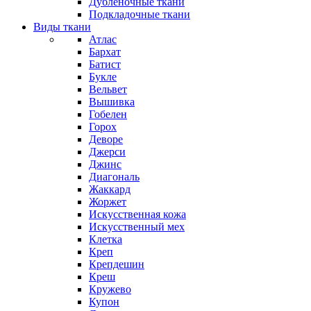
Дубленочные ткани
Подкладочные ткани
Виды ткани
Атлас
Бархат
Батист
Букле
Вельвет
Вышивка
Гобелен
Горох
Деворе
Джерси
Джинс
Диагональ
Жаккард
Жоржет
Искусственная кожа
Искусственный мех
Клетка
Креп
Крепдешин
Креш
Кружево
Купон