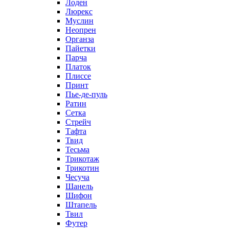
Лоден
Люрекс
Муслин
Неопрен
Органза
Пайетки
Парча
Платок
Плиссе
Принт
Пье-де-пуль
Ратин
Сетка
Стрейч
Тафта
Твид
Тесьма
Трикотаж
Трикотин
Чесуча
Шанель
Шифон
Штапель
Твил
Футер