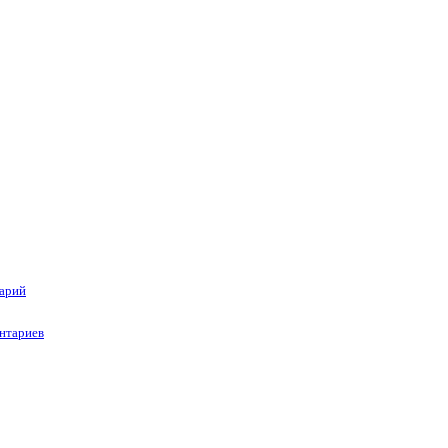
тарий
нтариев