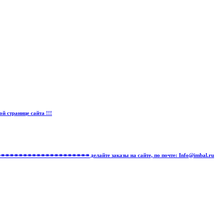
странице сайта !!!
↠↠↠↠↠↠↠↠↠↠↠↠↠↠↠↠↠↠↠↠↠↠↠↠↠↠↠ делайте заказы на сайте, по почте: Info@imbal.ru