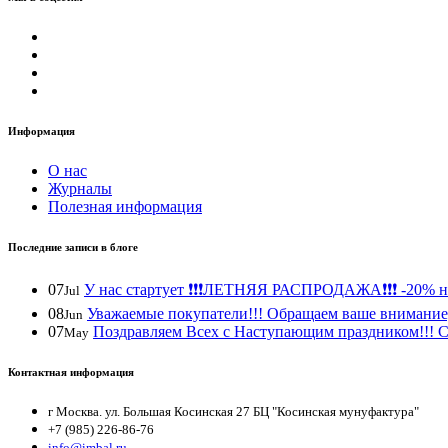
Информация
О нас
Журналы
Полезная информация
Последние записи в блоге
07
У нас стартует ❗️❗️❗️ЛЕТНЯЯ РАСПРОДАЖА❗️❗️❗️ -20% н
Jul
08
Уважаемые покупатели!!! Обращаем ваше внимание, 
Jun
07
Поздравляем Всех с Наступающим праздником!!! С 
May
Контактная информация
г Москва. ул. Большая Косинская 27 БЦ "Косинская мунуфактура"
+7 (985) 226-86-76
info@imbal.ru