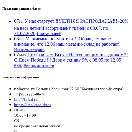
Последние записи в блоге
07
У нас стартует ❗️❗️❗️ЛЕТНЯЯ РАСПРОДАЖА❗️❗️❗️ -20%
Jul
на весь летний ассортимент тканей с 08.07. по
31.07.2026
1 комментарий
08
Уважаемые покупатели!!! Обращаем ваше
Jun
внимание, что 12.06 наш магазин-склад не работает!
Нет комментариев
07
Поздравляем Всех с Наступающим праздником!!!
May
С Днем Победы!!! Дарим скидку 9% с 08.05 по 12.05
вкл.
Нет комментариев
Контактная информация
г Москва. ул. Большая Косинская 27 БЦ "Косинская мунуфактура"
+7 (985) 226-86-76
info@imbal.ru
https://t.me/imbaltkani
ПН-Пт
10:00 - 17:00
Сб
по предварительной записи
Вс