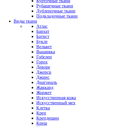
Курточные ткани
Рубашечные ткани
Дубленочные ткани
Подкладочные ткани
Виды ткани
Атлас
Бархат
Батист
Букле
Вельвет
Вышивка
Гобелен
Горох
Деворе
Джерси
Джинс
Диагональ
Жаккард
Жоржет
Искусственная кожа
Искусственный мех
Клетка
Креп
Крепдешин
Креш