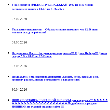
У нас стартует ❗️❗️❗️ЛЕТНЯЯ РАСПРОДАЖА❗️❗️❗️ -20% на весь летний
ассортимент тканей с 08.07. по 31.07.2026
07.07.2026
Уважаемые покупатели!!! Обращаем ваше внимание, что 12.06 наш
магазин-склад не работает!
08.06.2026
Поздравляем Всех с Наступающим праздником!!! С Днем Победы!!! Дарим
скидку 9% с 08.05 по 12.05 вкл.
07.05.2026
Поздравляем с майскими праздниками! Желаем, чтобы каждый день
приносил радость, новые возможности и вдохновение!
30.04.2026
НОВАЯ ПОСТАВКА ШИКАРНОЙ ВИСКОЗЫ уже в продаже!!! ✿ ✿ ✿ ✿ ✿
✿ ✿ ✿ ✿ ✿ ✿ ✿ ✿ ✿ ✿ ✿ ✿ ✿ ✿ ✿ ✿ ✿ ✿ ✿ Подробности в разделе
НОВИНКИ на главной странице сайта !!!