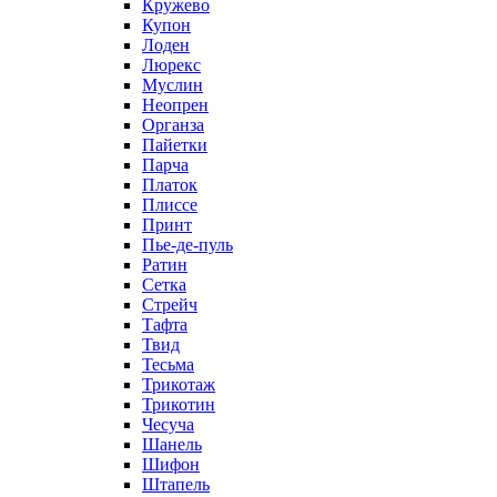
Кружево
Купон
Лоден
Люрекс
Муслин
Неопрен
Органза
Пайетки
Парча
Платок
Плиссе
Принт
Пье-де-пуль
Ратин
Сетка
Стрейч
Тафта
Твид
Тесьма
Трикотаж
Трикотин
Чесуча
Шанель
Шифон
Штапель