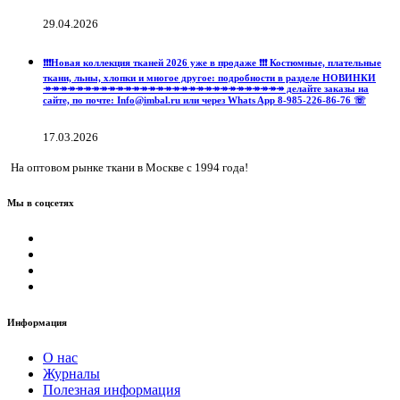
29.04.2026
❗️❗️❗️Новая коллекция тканей 2026 уже в продаже ❗️❗️❗️ Костюмные, плательные
ткани, льны, хлопки и многое другое: подробности в разделе НОВИНКИ
↠↠↠↠↠↠↠↠↠↠↠↠↠↠↠↠↠↠↠↠↠↠↠↠↠↠↠↠↠↠ делайте заказы на
сайте, по почте: Info@imbal.ru или через Whats App 8-985-226-86-76 ☏
17.03.2026
На оптовом рынке ткани в Москве с 1994 года!
Мы в соцсетях
Информация
О нас
Журналы
Полезная информация