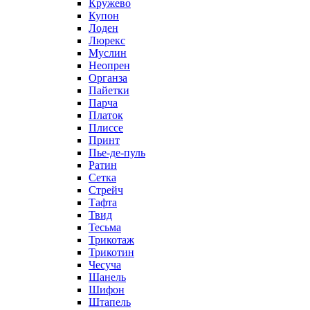
Кружево
Купон
Лоден
Люрекс
Муслин
Неопрен
Органза
Пайетки
Парча
Платок
Плиссе
Принт
Пье-де-пуль
Ратин
Сетка
Стрейч
Тафта
Твид
Тесьма
Трикотаж
Трикотин
Чесуча
Шанель
Шифон
Штапель