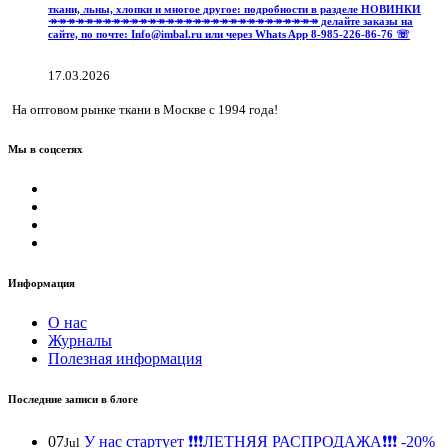
ткани, льны, хлопки и многое другое: подробности в разделе НОВИНКИ
↠↠↠↠↠↠↠↠↠↠↠↠↠↠↠↠↠↠↠↠↠↠↠↠↠↠↠↠↠↠ делайте заказы на
сайте, по почте: Info@imbal.ru или через Whats App 8-985-226-86-76 ☏
17.03.2026
На оптовом рынке ткани в Москве с 1994 года!
Мы в соцсетях
Информация
О нас
Журналы
Полезная информация
Последние записи в блоге
07
У нас стартует ❗️❗️❗️ЛЕТНЯЯ РАСПРОДАЖА❗️❗️❗️ -20%
Jul