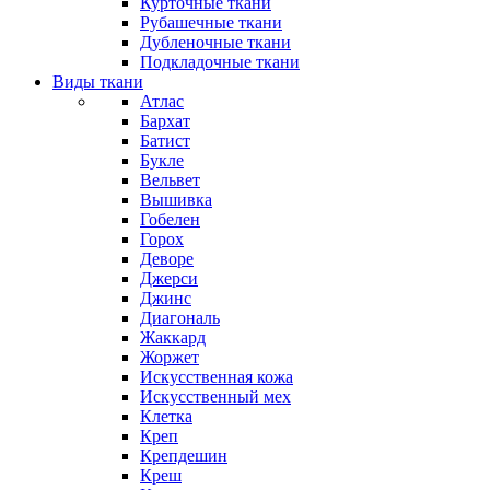
Курточные ткани
Рубашечные ткани
Дубленочные ткани
Подкладочные ткани
Виды ткани
Атлас
Бархат
Батист
Букле
Вельвет
Вышивка
Гобелен
Горох
Деворе
Джерси
Джинс
Диагональ
Жаккард
Жоржет
Искусственная кожа
Искусственный мех
Клетка
Креп
Крепдешин
Креш