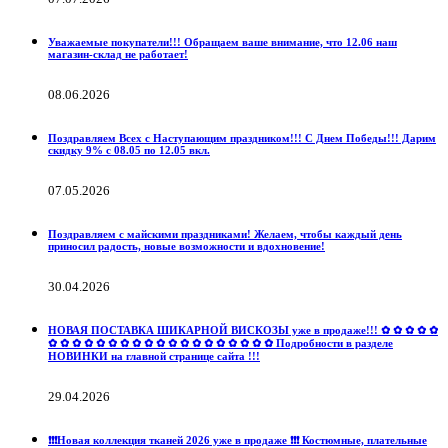
Уважаемые покупатели!!! Обращаем ваше внимание, что 12.06 наш
магазин-склад не работает!
08.06.2026
Поздравляем Всех с Наступающим праздником!!! С Днем Победы!!! Дарим
скидку 9% с 08.05 по 12.05 вкл.
07.05.2026
Поздравляем с майскими праздниками! Желаем, чтобы каждый день
приносил радость, новые возможности и вдохновение!
30.04.2026
НОВАЯ ПОСТАВКА ШИКАРНОЙ ВИСКОЗЫ уже в продаже!!! ✿ ✿ ✿ ✿ ✿
✿ ✿ ✿ ✿ ✿ ✿ ✿ ✿ ✿ ✿ ✿ ✿ ✿ ✿ ✿ ✿ ✿ ✿ ✿ Подробности в разделе
НОВИНКИ на главной странице сайта !!!
29.04.2026
❗️❗️❗️Новая коллекция тканей 2026 уже в продаже ❗️❗️❗️ Костюмные, плательные