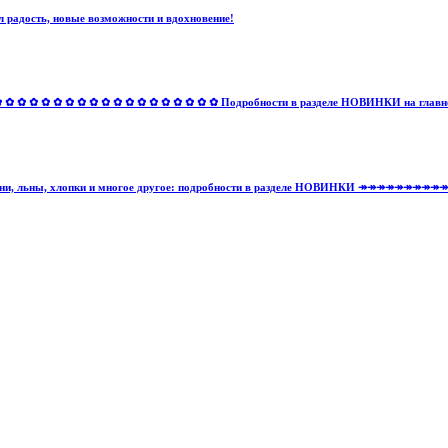
 радость, новые возможности и вдохновение!
✿ ✿ ✿ ✿ ✿ ✿ ✿ ✿ ✿ ✿ ✿ ✿ ✿ ✿ ✿ ✿ Подробности в разделе НОВИНКИ на главной 
тельные ткани, льны, хлопки и многое другое: подробности в разделе НОВИНКИ ↠↠↠