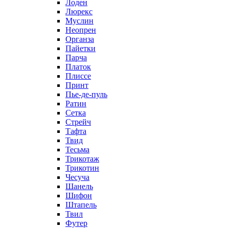
Лоден
Люрекс
Муслин
Неопрен
Органза
Пайетки
Парча
Платок
Плиссе
Принт
Пье-де-пуль
Ратин
Сетка
Стрейч
Тафта
Твид
Тесьма
Трикотаж
Трикотин
Чесуча
Шанель
Шифон
Штапель
Твил
Футер