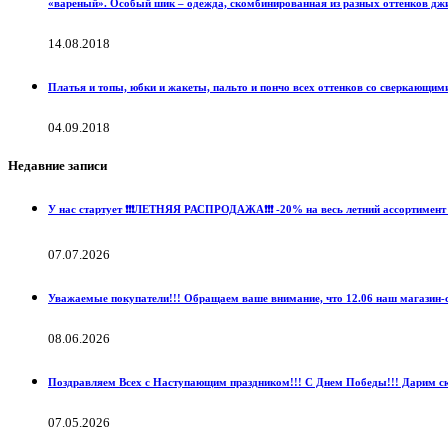
«вареный». Особый шик – одежда, скомбинированная из разных оттенков джин
14.08.2018
Платья и топы, юбки и жакеты, пальто и пончо всех оттенков со сверкающим
04.09.2018
Недавние записи
У нас стартует ❗️❗️❗️ЛЕТНЯЯ РАСПРОДАЖА❗️❗️❗️ -20% на весь летний ассортимент 
07.07.2026
Уважаемые покупатели!!! Обращаем ваше внимание, что 12.06 наш магазин-с
08.06.2026
Поздравляем Всех с Наступающим праздником!!! С Днем Победы!!! Дарим ски
07.05.2026