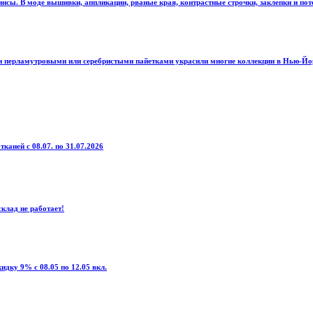
сы. В моде вышивки, аппликации, рваные края, контрастные строчки, заклепки и пот
и перламутровыми или серебристыми пайетками украсили многие коллекции в Нью-Йорке
тканей с 08.07. по 31.07.2026
клад не работает!
дку 9% с 08.05 по 12.05 вкл.