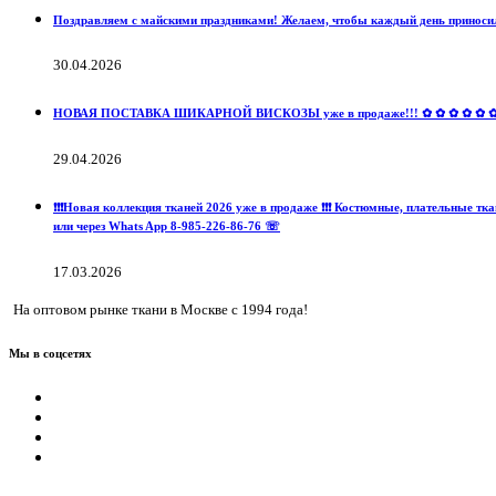
Поздравляем с майскими праздниками! Желаем, чтобы каждый день приносил
30.04.2026
НОВАЯ ПОСТАВКА ШИКАРНОЙ ВИСКОЗЫ уже в продаже!!! ✿ ✿ ✿ ✿ ✿ ✿ ✿ ✿ 
29.04.2026
❗️❗️❗️Новая коллекция тканей 2026 уже в продаже ❗️❗️❗️ Костюмные, пла
или через Whats App 8-985-226-86-76 ☏
17.03.2026
На оптовом рынке ткани в Москве с 1994 года!
Мы в соцсетях