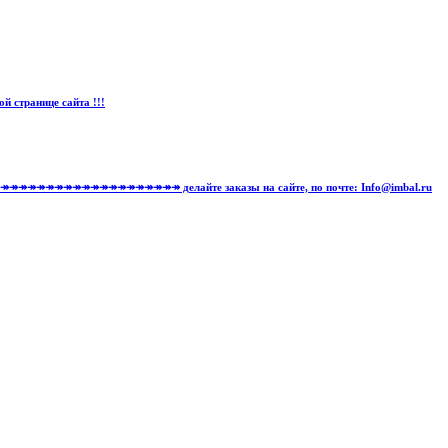
странице сайта !!!
↠↠↠↠↠↠↠↠↠↠↠↠↠↠↠↠↠↠↠↠↠↠↠↠↠↠↠ делайте заказы на сайте, по почте: Info@imbal.ru