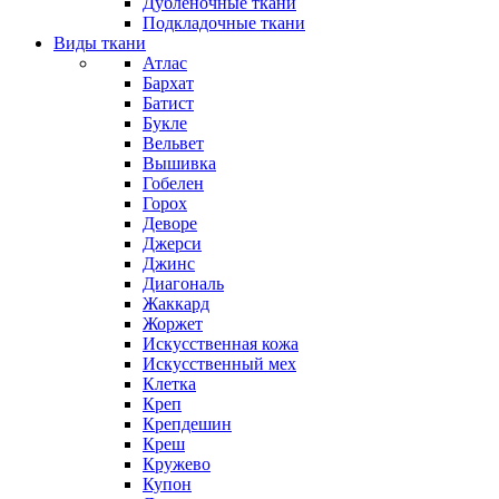
Дубленочные ткани
Подкладочные ткани
Виды ткани
Атлас
Бархат
Батист
Букле
Вельвет
Вышивка
Гобелен
Горох
Деворе
Джерси
Джинс
Диагональ
Жаккард
Жоржет
Искусственная кожа
Искусственный мех
Клетка
Креп
Крепдешин
Креш
Кружево
Купон