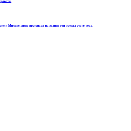
ертости.
 и Милане, явно претендуя на звание топ-тренда этого года.