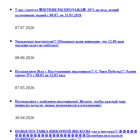
У нас стартует ❗️❗️❗️ЛЕТНЯЯ РАСПРОДАЖА❗️❗️❗️ -20% на весь летний
ассортимент тканей с 08.07. по 31.07.2026
07.07.2026
Уважаемые покупатели!!! Обращаем ваше внимание, что 12.06 наш
магазин-склад не работает!
08.06.2026
Поздравляем Всех с Наступающим праздником!!! С Днем Победы!!! Дарим
скидку 9% с 08.05 по 12.05 вкл.
07.05.2026
Поздравляем с майскими праздниками! Желаем, чтобы каждый день
приносил радость, новые возможности и вдохновение!
30.04.2026
НОВАЯ ПОСТАВКА ШИКАРНОЙ ВИСКОЗЫ уже в продаже!!! ✿ ✿ ✿ ✿ ✿
✿ ✿ ✿ ✿ ✿ ✿ ✿ ✿ ✿ ✿ ✿ ✿ ✿ ✿ ✿ ✿ ✿ ✿ ✿ Подробности в разделе
НОВИНКИ на главной странице сайта !!!