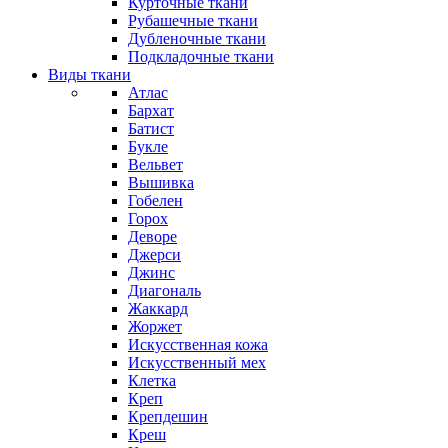
Курточные ткани
Рубашечные ткани
Дубленочные ткани
Подкладочные ткани
Виды ткани
Атлас
Бархат
Батист
Букле
Вельвет
Вышивка
Гобелен
Горох
Деворе
Джерси
Джинс
Диагональ
Жаккард
Жоржет
Искусственная кожа
Искусственный мех
Клетка
Креп
Крепдешин
Креш