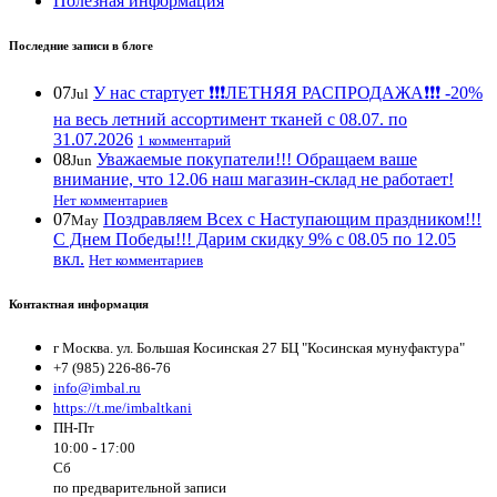
Полезная информация
Последние записи в блоге
07
У нас стартует ❗️❗️❗️ЛЕТНЯЯ РАСПРОДАЖА❗️❗️❗️ -20%
Jul
на весь летний ассортимент тканей с 08.07. по
31.07.2026
1 комментарий
08
Уважаемые покупатели!!! Обращаем ваше
Jun
внимание, что 12.06 наш магазин-склад не работает!
Нет комментариев
07
Поздравляем Всех с Наступающим праздником!!!
May
С Днем Победы!!! Дарим скидку 9% с 08.05 по 12.05
вкл.
Нет комментариев
Контактная информация
г Москва. ул. Большая Косинская 27 БЦ "Косинская мунуфактура"
+7 (985) 226-86-76
info@imbal.ru
https://t.me/imbaltkani
ПН-Пт
10:00 - 17:00
Сб
по предварительной записи