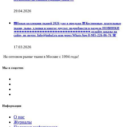
29.04.2026
❗️❗️❗️Новая коллекция тканей 2026 уже в продаже ❗️❗️❗️ Костюмные, плательные
ткани, льны, хлопки и многое другое: подробности в разделе НОВИНКИ
↠↠↠↠↠↠↠↠↠↠↠↠↠↠↠↠↠↠↠↠↠↠↠↠↠↠↠↠↠↠ делайте заказы на
сайте, по почте: Info@imbal.ru или через Whats App 8-985-226-86-76 ☏
17.03.2026
На оптовом рынке ткани в Москве с 1994 года!
Мы в соцсетях
Информация
О нас
Журналы