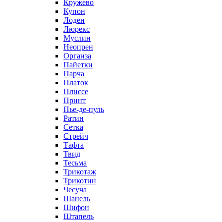
Кружево
Купон
Лоден
Люрекс
Муслин
Неопрен
Органза
Пайетки
Парча
Платок
Плиссе
Принт
Пье-де-пуль
Ратин
Сетка
Стрейч
Тафта
Твид
Тесьма
Трикотаж
Трикотин
Чесуча
Шанель
Шифон
Штапель