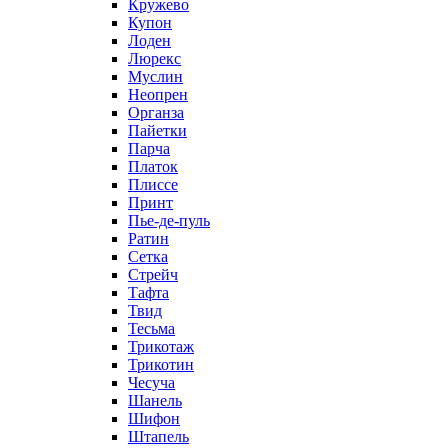
Кружево
Купон
Лоден
Люрекс
Муслин
Неопрен
Органза
Пайетки
Парча
Платок
Плиссе
Принт
Пье-де-пуль
Ратин
Сетка
Стрейч
Тафта
Твид
Тесьма
Трикотаж
Трикотин
Чесуча
Шанель
Шифон
Штапель