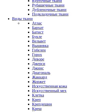
Курточные ткани
Рубашечные ткани
Дубленочные ткани
Подкладочные ткани
Виды ткани
Атлас
Бархат
Батист
Букле
Вельвет
Вышивка
Гобелен
Горох
Деворе
Джерси
Джинс
Диагональ
Жаккард
Жоржет
Искусственная кожа
Искусственный мех
Клетка
Креп
Крепдешин
Креш