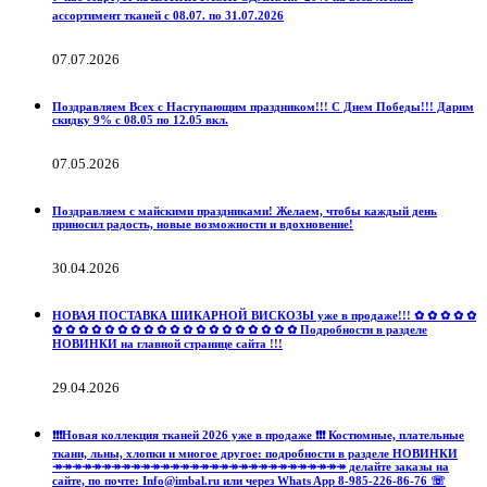
ассортимент тканей с 08.07. по 31.07.2026
07.07.2026
Поздравляем Всех с Наступающим праздником!!! С Днем Победы!!! Дарим
скидку 9% с 08.05 по 12.05 вкл.
07.05.2026
Поздравляем с майскими праздниками! Желаем, чтобы каждый день
приносил радость, новые возможности и вдохновение!
30.04.2026
НОВАЯ ПОСТАВКА ШИКАРНОЙ ВИСКОЗЫ уже в продаже!!! ✿ ✿ ✿ ✿ ✿
✿ ✿ ✿ ✿ ✿ ✿ ✿ ✿ ✿ ✿ ✿ ✿ ✿ ✿ ✿ ✿ ✿ ✿ ✿ Подробности в разделе
НОВИНКИ на главной странице сайта !!!
29.04.2026
❗️❗️❗️Новая коллекция тканей 2026 уже в продаже ❗️❗️❗️ Костюмные, плательные
ткани, льны, хлопки и многое другое: подробности в разделе НОВИНКИ
↠↠↠↠↠↠↠↠↠↠↠↠↠↠↠↠↠↠↠↠↠↠↠↠↠↠↠↠↠↠ делайте заказы на
сайте, по почте: Info@imbal.ru или через Whats App 8-985-226-86-76 ☏