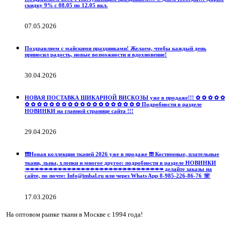
скидку 9% с 08.05 по 12.05 вкл.
07.05.2026
Поздравляем с майскими праздниками! Желаем, чтобы каждый день
приносил радость, новые возможности и вдохновение!
30.04.2026
НОВАЯ ПОСТАВКА ШИКАРНОЙ ВИСКОЗЫ уже в продаже!!! ✿ ✿ ✿ ✿ ✿
✿ ✿ ✿ ✿ ✿ ✿ ✿ ✿ ✿ ✿ ✿ ✿ ✿ ✿ ✿ ✿ ✿ ✿ ✿ Подробности в разделе
НОВИНКИ на главной странице сайта !!!
29.04.2026
❗️❗️❗️Новая коллекция тканей 2026 уже в продаже ❗️❗️❗️ Костюмные, плательные
ткани, льны, хлопки и многое другое: подробности в разделе НОВИНКИ
↠↠↠↠↠↠↠↠↠↠↠↠↠↠↠↠↠↠↠↠↠↠↠↠↠↠↠↠↠↠ делайте заказы на
сайте, по почте: Info@imbal.ru или через Whats App 8-985-226-86-76 ☏
17.03.2026
На оптовом рынке ткани в Москве с 1994 года!