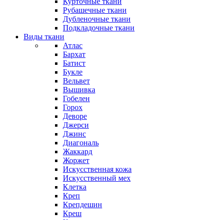
Курточные ткани
Рубашечные ткани
Дубленочные ткани
Подкладочные ткани
Виды ткани
Атлас
Бархат
Батист
Букле
Вельвет
Вышивка
Гобелен
Горох
Деворе
Джерси
Джинс
Диагональ
Жаккард
Жоржет
Искусственная кожа
Искусственный мех
Клетка
Креп
Крепдешин
Креш