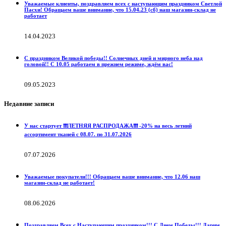
Уважаемые клиенты, поздравляем всех с наступающим праздником Светлой
Пасхи! Обращаем ваше внимание, что 15.04.23 (сб) наш магазин-склад не
работает
14.04.2023
С праздником Великой победы!! Солнечных дней и мирного неба над
головой!! С 10.05 работаем в прежнем режиме, ждём вас!
09.05.2023
Недавние записи
У нас стартует ❗️❗️❗️ЛЕТНЯЯ РАСПРОДАЖА❗️❗️❗️ -20% на весь летний
ассортимент тканей с 08.07. по 31.07.2026
07.07.2026
Уважаемые покупатели!!! Обращаем ваше внимание, что 12.06 наш
магазин-склад не работает!
08.06.2026
Поздравляем Всех с Наступающим праздником!!! С Днем Победы!!! Дарим