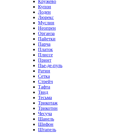
Кружево
Купон
Лоден
Люрекс
Муслин
Неопрен
Органза
Пайетки
Парча
Платок
Плиссе
Принт
Пье-де-пуль
Ратин
Сетка
Стрейч
Тафта
Твид
Тесьма
Трикотаж
Трикотин
Чесуча
Шанель
Шифон
Штапель