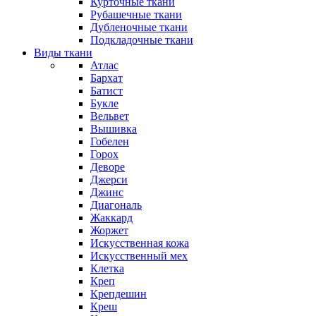
Курточные ткани
Рубашечные ткани
Дубленочные ткани
Подкладочные ткани
Виды ткани
Атлас
Бархат
Батист
Букле
Вельвет
Вышивка
Гобелен
Горох
Деворе
Джерси
Джинс
Диагональ
Жаккард
Жоржет
Искусственная кожа
Искусственный мех
Клетка
Креп
Крепдешин
Креш