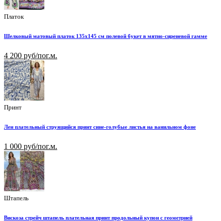
Платок
Шелковый матовый платок 135х145 см полевой букет в мятно-сиреневой гамме
4 200 руб/пог.м.
Принт
Лен плательный струящийся принт сине-голубые листья на ванильном фоне
1 000 руб/пог.м.
Штапель
Вискоза стрейч штапель плательная принт продольный купон с геометрией