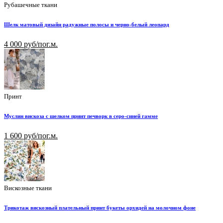
Рубашечные ткани
Шелк матовый дизайн радужные полосы и черно-белый леопард
4 000 руб/пог.м.
Принт
Муслин вискоза с шелком принт печворк в серо-синей гамме
1 600 руб/пог.м.
Вискозные ткани
Трикотаж вискозный плательный принт букеты орхидей на молочном фоне