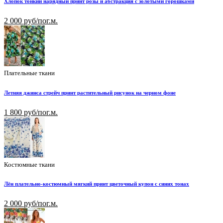
Хлопок тонкий нарядный принт розы и абстракция с золотыми горошками
2 000 руб/пог.м.
Плательные ткани
Летняя джинса стрейч принт растительный рисунок на черном фоне
1 800 руб/пог.м.
Костюмные ткани
Лён плательно-костюмный мягкий принт цветочный купон с синих тонах
2 000 руб/пог.м.