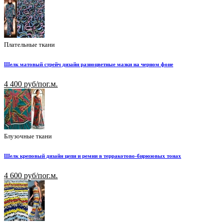
Плательные ткани
Шелк матовый стрейч дизайн разноцветные мазки на черном фоне
4 400 руб/пог.м.
Блузочные ткани
Шелк креповый дизайн цепи и ремни в терракотово-бирюзовых тонах
4 600 руб/пог.м.