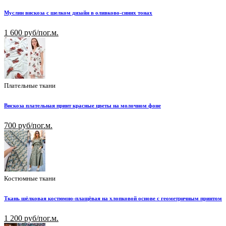
Муслин вискоза с шелком дизайн в оливково-синих тонах
1 600 руб/пог.м.
Плательные ткани
Вискоза плательная принт красные цветы на молочном фоне
700 руб/пог.м.
Костюмные ткани
Ткань шёлковая костюмно-плащёвая на хлопковой основе с геометричным принтом
1 200 руб/пог.м.