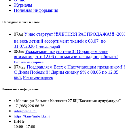
Журналы
Полезная информация
Последние записи в блоге
07
У нас стартует ❗️❗️❗️ЛЕТНЯЯ РАСПРОДАЖА❗️❗️❗️ -20%
Jul
на весь летний ассортимент тканей с 08.07. по
31.07.2026
1 комментарий
08
Уважаемые покупатели!!! Обращаем ваше
Jun
внимание, что 12.06 наш магазин-склад не работает!
Нет комментариев
07
Поздравляем Всех с Наступающим праздником!!!
May
С Днем Победы!!! Дарим скидку 9% с 08.05 по 12.05
вкл.
Нет комментариев
Контактная информация
г Москва. ул. Большая Косинская 27 БЦ "Косинская мунуфактура"
+7 (985) 226-86-76
info@imbal.ru
https://t.me/imbaltkani
ПН-Пт
10:00 - 17:00