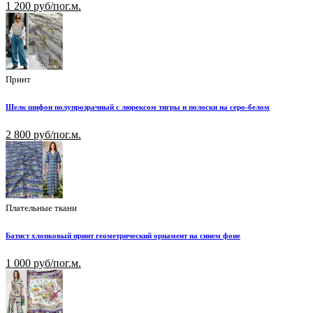
1 200 руб/пог.м.
Принт
Шелк шифон полупрозрачный с люрексом тигры и полоски на серо-белом
2 800 руб/пог.м.
Плательные ткани
Батист хлопковый принт геометрический орнамент на синем фоне
1 000 руб/пог.м.