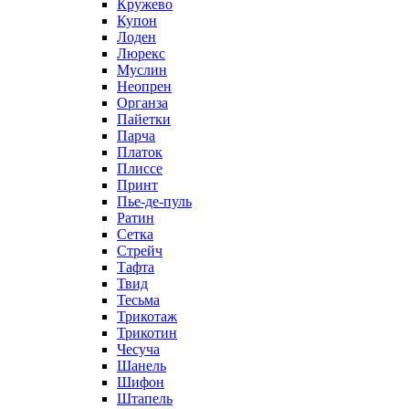
Кружево
Купон
Лоден
Люрекс
Муслин
Неопрен
Органза
Пайетки
Парча
Платок
Плиссе
Принт
Пье-де-пуль
Ратин
Сетка
Стрейч
Тафта
Твид
Тесьма
Трикотаж
Трикотин
Чесуча
Шанель
Шифон
Штапель