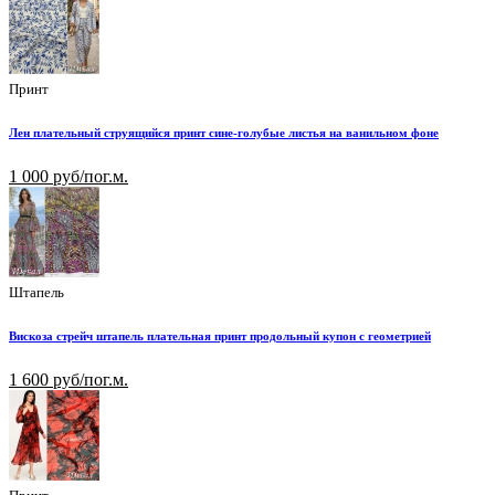
Принт
Лен плательный струящийся принт сине-голубые листья на ванильном фоне
1 000 руб/пог.м.
Штапель
Вискоза стрейч штапель плательная принт продольный купон с геометрией
1 600 руб/пог.м.