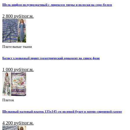
Шелк шифон полупрозрачный с люрексом тигры и полоски на серо-белом
2 800 руб/пог.м.
Плательные ткани
Батист хлопковый принт геометрический орнамент на синем фоне
1 000 руб/пог.м.
Платок
Шелковый матовый платок 135х145 см полевой букет в мятно-сиреневой гамме
4 200 руб/пог.м.