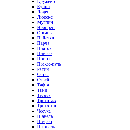
Кружево
Купон
Лоден
Люрекс
Муслин
Неопрен
Органза
Пайетки
Парча
Платок
Плиссе
Принт
Пье-де-пуль
Ратин
Сетка
Стрейч
Тафта
Твид
Тесьма
Трикотаж
Трикотин
Чесуча
Шанель
Шифон
Штапель