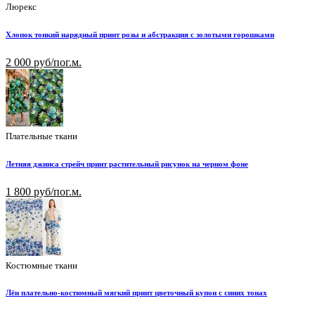
Люрекс
Хлопок тонкий нарядный принт розы и абстракция с золотыми горошками
2 000 руб/пог.м.
Плательные ткани
Летняя джинса стрейч принт растительный рисунок на черном фоне
1 800 руб/пог.м.
Костюмные ткани
Лён плательно-костюмный мягкий принт цветочный купон с синих тонах