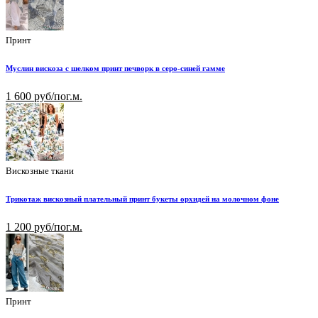
Принт
Муслин вискоза с шелком принт печворк в серо-синей гамме
1 600 руб/пог.м.
Вискозные ткани
Трикотаж вискозный плательный принт букеты орхидей на молочном фоне
1 200 руб/пог.м.
Принт