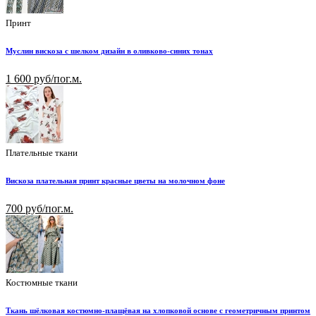
Принт
Муслин вискоза с шелком дизайн в оливково-синих тонах
1 600 руб/пог.м.
Плательные ткани
Вискоза плательная принт красные цветы на молочном фоне
700 руб/пог.м.
Костюмные ткани
Ткань шёлковая костюмно-плащёвая на хлопковой основе с геометричным принтом