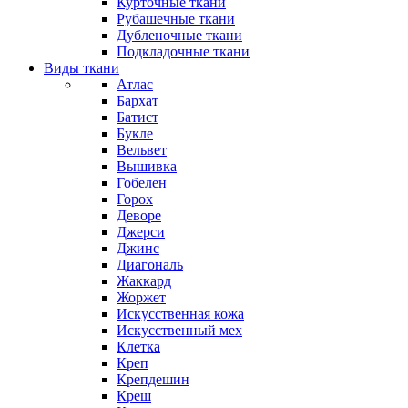
Курточные ткани
Рубашечные ткани
Дубленочные ткани
Подкладочные ткани
Виды ткани
Атлас
Бархат
Батист
Букле
Вельвет
Вышивка
Гобелен
Горох
Деворе
Джерси
Джинс
Диагональ
Жаккард
Жоржет
Искусственная кожа
Искусственный мех
Клетка
Креп
Крепдешин
Креш