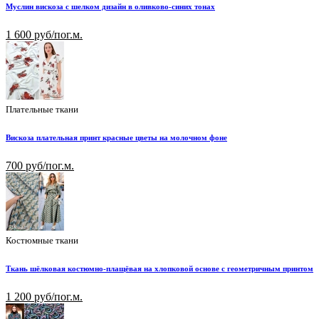
Муслин вискоза с шелком дизайн в оливково-синих тонах
1 600 руб/пог.м.
Плательные ткани
Вискоза плательная принт красные цветы на молочном фоне
700 руб/пог.м.
Костюмные ткани
Ткань шёлковая костюмно-плащёвая на хлопковой основе с геометричным принтом
1 200 руб/пог.м.