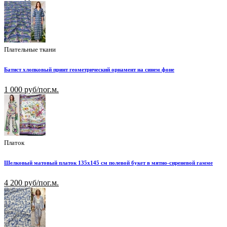
Плательные ткани
Батист хлопковый принт геометрический орнамент на синем фоне
1 000 руб/пог.м.
Платок
Шелковый матовый платок 135х145 см полевой букет в мятно-сиреневой гамме
4 200 руб/пог.м.