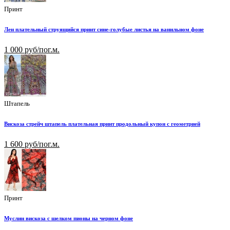
Принт
Лен плательный струящийся принт сине-голубые листья на ванильном фоне
1 000 руб/пог.м.
Штапель
Вискоза стрейч штапель плательная принт продольный купон с геометрией
1 600 руб/пог.м.
Принт
Муслин вискоза с шелком пионы на черном фоне