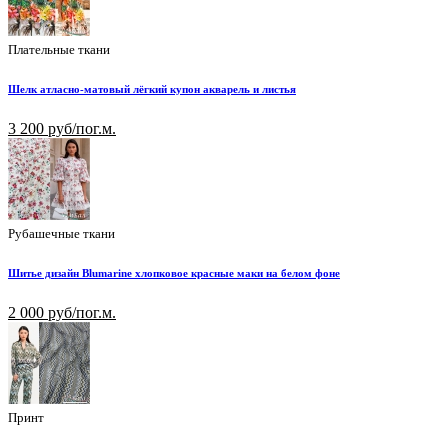
Плательные ткани
Шелк атласно-матовый лёгкий купон акварель и листья
3 200 руб/пог.м.
Рубашечные ткани
Шитье дизайн Blumarine хлопковое красные маки на белом фоне
2 000 руб/пог.м.
Принт