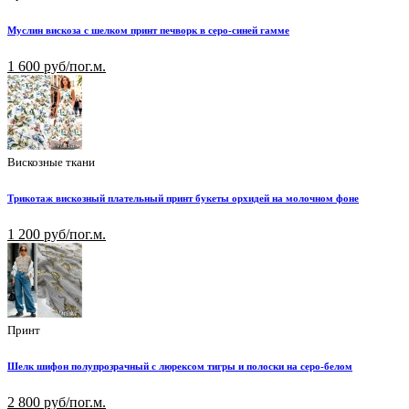
Муслин вискоза с шелком принт печворк в серо-синей гамме
1 600 руб/пог.м.
Вискозные ткани
Трикотаж вискозный плательный принт букеты орхидей на молочном фоне
1 200 руб/пог.м.
Принт
Шелк шифон полупрозрачный с люрексом тигры и полоски на серо-белом
2 800 руб/пог.м.