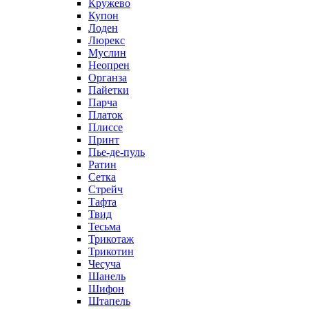
Кружево
Купон
Лоден
Люрекс
Муслин
Неопрен
Органза
Пайетки
Парча
Платок
Плиссе
Принт
Пье-де-пуль
Ратин
Сетка
Стрейч
Тафта
Твид
Тесьма
Трикотаж
Трикотин
Чесуча
Шанель
Шифон
Штапель