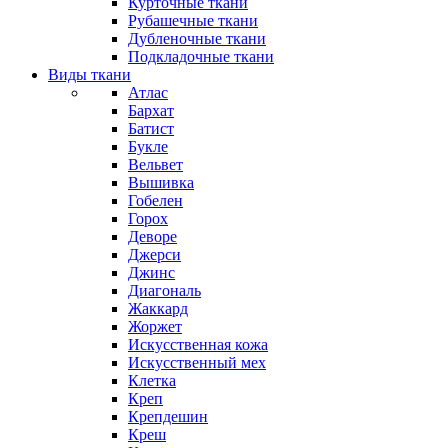
Курточные ткани
Рубашечные ткани
Дубленочные ткани
Подкладочные ткани
Виды ткани
Атлас
Бархат
Батист
Букле
Вельвет
Вышивка
Гобелен
Горох
Деворе
Джерси
Джинс
Диагональ
Жаккард
Жоржет
Искусственная кожа
Искусственный мех
Клетка
Креп
Крепдешин
Креш