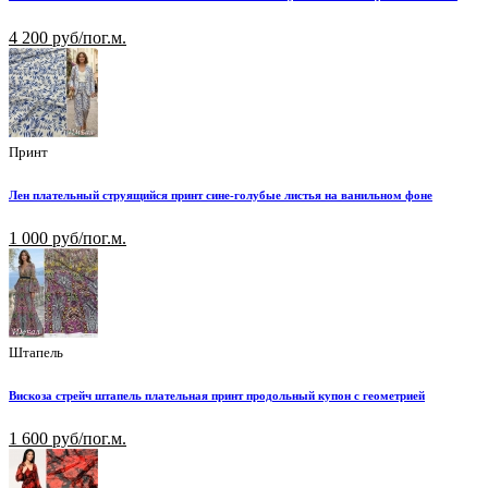
4 200 руб/пог.м.
Принт
Лен плательный струящийся принт сине-голубые листья на ванильном фоне
1 000 руб/пог.м.
Штапель
Вискоза стрейч штапель плательная принт продольный купон с геометрией
1 600 руб/пог.м.