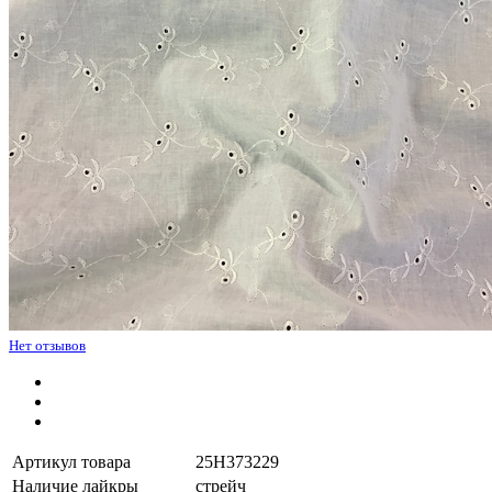
Нет отзывов
Артикул товара
25H373229
Наличие лайкры
стрейч