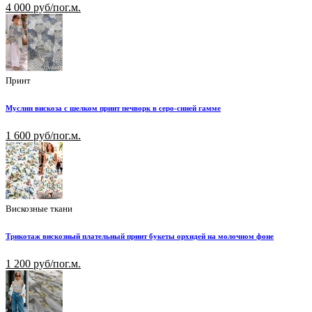
4 000 руб/пог.м.
Принт
Муслин вискоза с шелком принт печворк в серо-синей гамме
1 600 руб/пог.м.
Вискозные ткани
Трикотаж вискозный плательный принт букеты орхидей на молочном фоне
1 200 руб/пог.м.