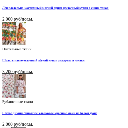
Лён плательно-костюмный мягкий принт цветочный купон с синих тонах
2 000 руб/пог.м.
Плательные ткани
Шелк атласно-матовый лёгкий купон акварель и листья
3 200 руб/пог.м.
Рубашечные ткани
Шитье дизайн Blumarine хлопковое красные маки на белом фоне
2 000 руб/пог.м.