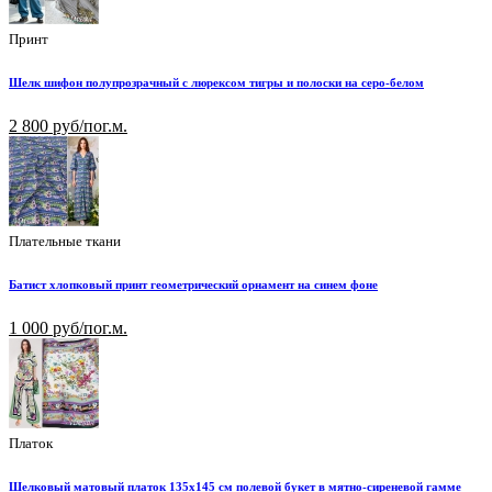
Принт
Шелк шифон полупрозрачный с люрексом тигры и полоски на серо-белом
2 800 руб/пог.м.
Плательные ткани
Батист хлопковый принт геометрический орнамент на синем фоне
1 000 руб/пог.м.
Платок
Шелковый матовый платок 135х145 см полевой букет в мятно-сиреневой гамме