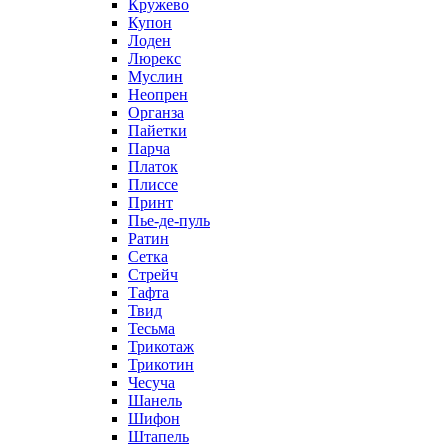
Кружево
Купон
Лоден
Люрекс
Муслин
Неопрен
Органза
Пайетки
Парча
Платок
Плиссе
Принт
Пье-де-пуль
Ратин
Сетка
Стрейч
Тафта
Твид
Тесьма
Трикотаж
Трикотин
Чесуча
Шанель
Шифон
Штапель