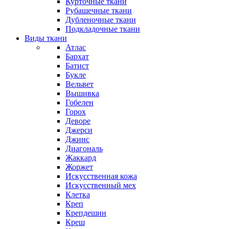
Курточные ткани
Рубашечные ткани
Дубленочные ткани
Подкладочные ткани
Виды ткани
Атлас
Бархат
Батист
Букле
Вельвет
Вышивка
Гобелен
Горох
Деворе
Джерси
Джинс
Диагональ
Жаккард
Жоржет
Искусственная кожа
Искусственный мех
Клетка
Креп
Крепдешин
Креш