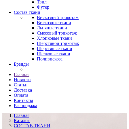
Твил
Футер
Состав ткани
Вискозный трикотаж
Вискозные ткани
Льняные ткани
Смесовый трикотаж
Хлопковые ткани
Шерстяной трикотаж
Шерстяные ткани
Шелковые ткани
Поливискоза
Бренды
Главная
Новости
Статьи
Доставка
Оплата
Контакты
Распродажа
Главная
Каталог
СОСТАВ ТКАНИ