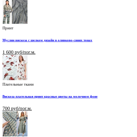
Принт
Муслин вискоза с шелком дизайн в оливково-синих тонах
1 600 руб/пог.м.
Плательные ткани
Вискоза плательная принт красные цветы на молочном фоне
700 руб/пог.м.