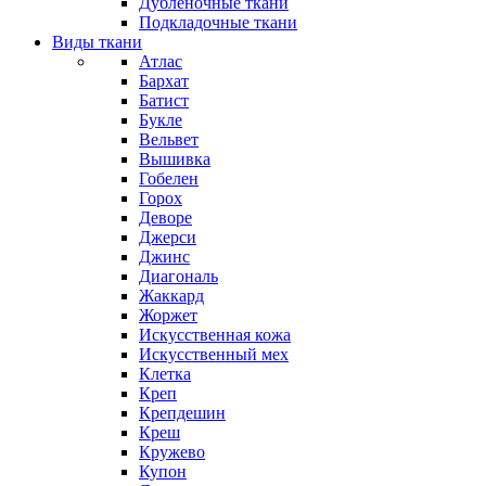
Дубленочные ткани
Подкладочные ткани
Виды ткани
Атлас
Бархат
Батист
Букле
Вельвет
Вышивка
Гобелен
Горох
Деворе
Джерси
Джинс
Диагональ
Жаккард
Жоржет
Искусственная кожа
Искусственный мех
Клетка
Креп
Крепдешин
Креш
Кружево
Купон