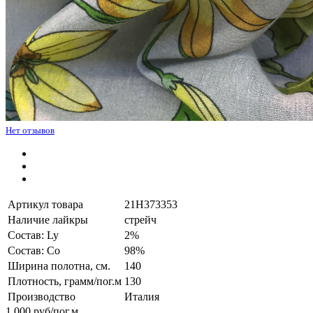
Нет отзывов
Артикул товара
21H373353
Наличие лайкры
стрейч
Состав: Ly
2%
Состав: Co
98%
Ширина полотна, см.
140
Плотность, грамм/пог.м
130
Производство
Италия
1 000
руб/пог.м.