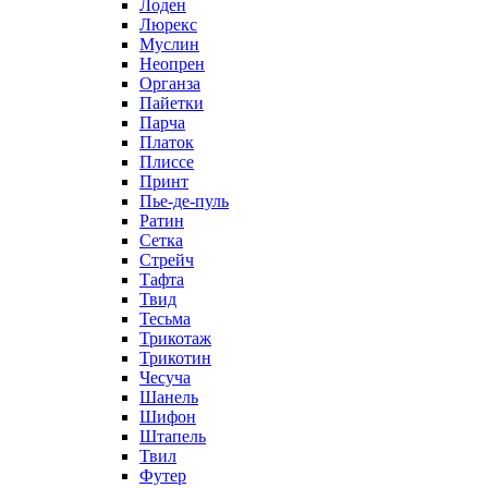
Лоден
Люрекс
Муслин
Неопрен
Органза
Пайетки
Парча
Платок
Плиссе
Принт
Пье-де-пуль
Ратин
Сетка
Стрейч
Тафта
Твид
Тесьма
Трикотаж
Трикотин
Чесуча
Шанель
Шифон
Штапель
Твил
Футер