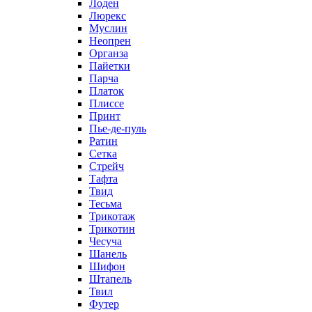
Лоден
Люрекс
Муслин
Неопрен
Органза
Пайетки
Парча
Платок
Плиссе
Принт
Пье-де-пуль
Ратин
Сетка
Стрейч
Тафта
Твид
Тесьма
Трикотаж
Трикотин
Чесуча
Шанель
Шифон
Штапель
Твил
Футер