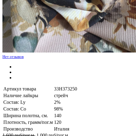
Нет отзывов
Артикул товара
33H373250
Наличие лайкры
стрейч
Состав: Ly
2%
Состав: Co
98%
Ширина полотна, см.
140
Плотность, грамм/пог.м
120
Производство
Италия
1 600 руб/пог.м.
1 000
руб/пог.м.