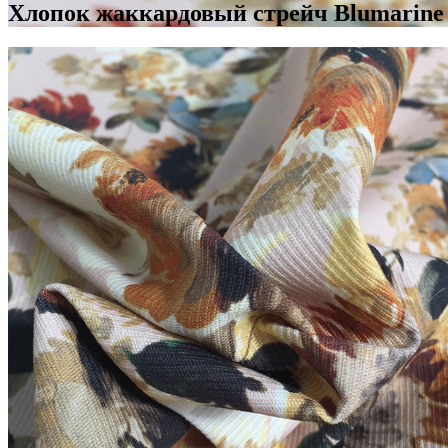
Хлопок жаккардовый стрейч Blumarine