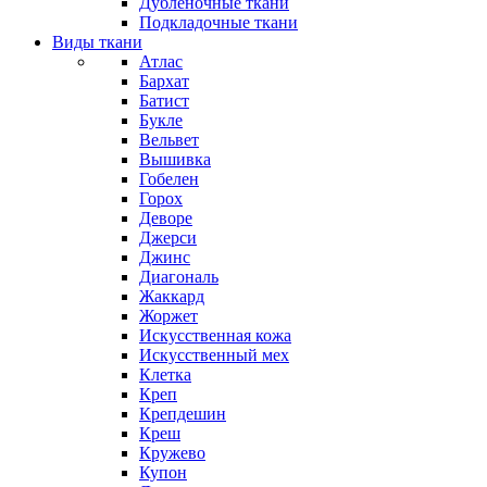
Дубленочные ткани
Подкладочные ткани
Виды ткани
Атлас
Бархат
Батист
Букле
Вельвет
Вышивка
Гобелен
Горох
Деворе
Джерси
Джинс
Диагональ
Жаккард
Жоржет
Искусственная кожа
Искусственный мех
Клетка
Креп
Крепдешин
Креш
Кружево
Купон