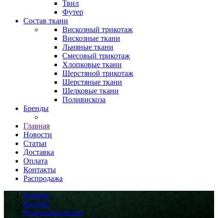
Твил
Футер
Состав ткани
Вискозный трикотаж
Вискозные ткани
Льняные ткани
Смесовый трикотаж
Хлопковые ткани
Шерстяной трикотаж
Шерстяные ткани
Шелковые ткани
Поливискоза
Бренды
Главная
Новости
Статьи
Доставка
Оплата
Контакты
Распродажа
Главная
Каталог
Реализация ткани