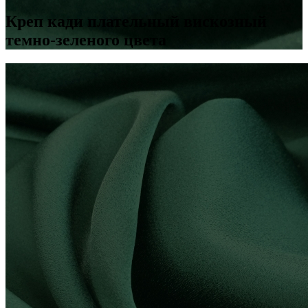
Креп кади плательный вискозный
темно-зеленого цвета