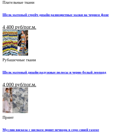
Плательные ткани
Шелк матовый стрейч дизайн разноцветные мазки на черном фоне
4 400 руб/пог.м.
Рубашечные ткани
Шелк матовый дизайн радужные полосы и черно-белый леопард
4 000 руб/пог.м.
Принт
Муслин вискоза с шелком принт печворк в серо-синей гамме