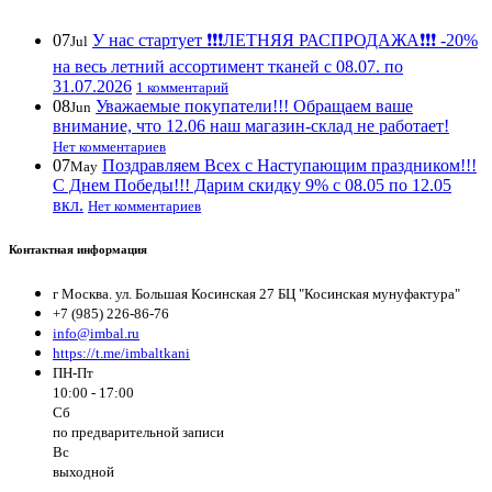
07
У нас стартует ❗️❗️❗️ЛЕТНЯЯ РАСПРОДАЖА❗️❗️❗️ -20%
Jul
на весь летний ассортимент тканей с 08.07. по
31.07.2026
1 комментарий
08
Уважаемые покупатели!!! Обращаем ваше
Jun
внимание, что 12.06 наш магазин-склад не работает!
Нет комментариев
07
Поздравляем Всех с Наступающим праздником!!!
May
С Днем Победы!!! Дарим скидку 9% с 08.05 по 12.05
вкл.
Нет комментариев
Контактная информация
г Москва. ул. Большая Косинская 27 БЦ "Косинская мунуфактура"
+7 (985) 226-86-76
info@imbal.ru
https://t.me/imbaltkani
ПН-Пт
10:00 - 17:00
Сб
по предварительной записи
Вс
выходной