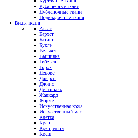
Курточные ткани
Рубашечные ткани
Дубленочные ткани
Подкладочные ткани
Виды ткани
Атлас
Бархат
Батист
Букле
Вельвет
Вышивка
Гобелен
Горох
Деворе
Джерси
Джинс
Диагональ
Жаккард
Жоржет
Искусственная кожа
Искусственный мех
Клетка
Креп
Крепдешин
Креш