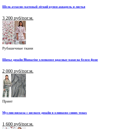
Шелк атласно-матовый лёгкий купон акварель и листья
3 200 руб/пог.м.
Рубашечные ткани
Шитье дизайн Blumarine хлопковое красные маки на белом фоне
2 000 руб/пог.м.
Принт
Муслин вискоза с шелком дизайн в оливково-синих тонах
1 600 руб/пог.м.