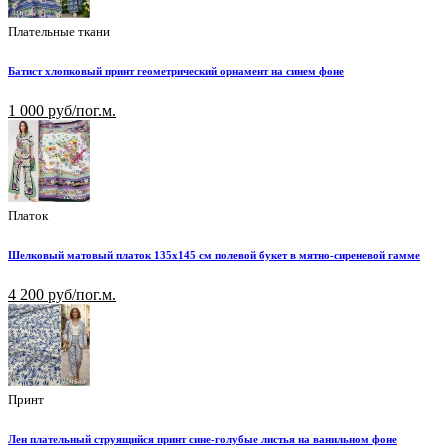
Плательные ткани
Батист хлопковый принт геометрический орнамент на синем фоне
1 000 руб/пог.м.
Платок
Шелковый матовый платок 135х145 см полевой букет в мятно-сиреневой гамме
4 200 руб/пог.м.
Принт
Лен плательный струящийся принт сине-голубые листья на ванильном фоне