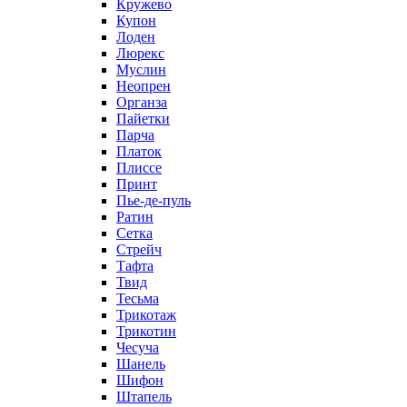
Кружево
Купон
Лоден
Люрекс
Муслин
Неопрен
Органза
Пайетки
Парча
Платок
Плиссе
Принт
Пье-де-пуль
Ратин
Сетка
Стрейч
Тафта
Твид
Тесьма
Трикотаж
Трикотин
Чесуча
Шанель
Шифон
Штапель