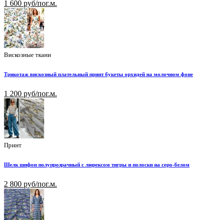
1 600 руб/пог.м.
Вискозные ткани
Трикотаж вискозный плательный принт букеты орхидей на молочном фоне
1 200 руб/пог.м.
Принт
Шелк шифон полупрозрачный с люрексом тигры и полоски на серо-белом
2 800 руб/пог.м.