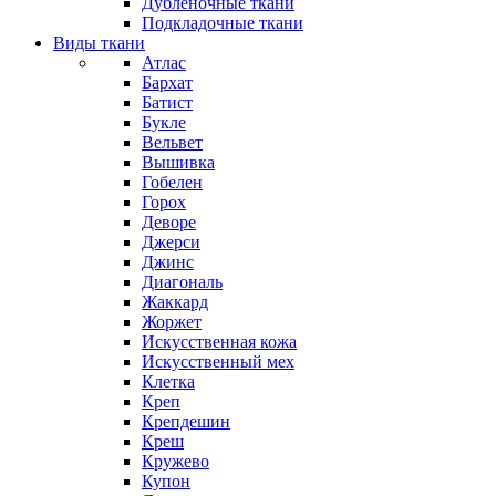
Дубленочные ткани
Подкладочные ткани
Виды ткани
Атлас
Бархат
Батист
Букле
Вельвет
Вышивка
Гобелен
Горох
Деворе
Джерси
Джинс
Диагональ
Жаккард
Жоржет
Искусственная кожа
Искусственный мех
Клетка
Креп
Крепдешин
Креш
Кружево
Купон