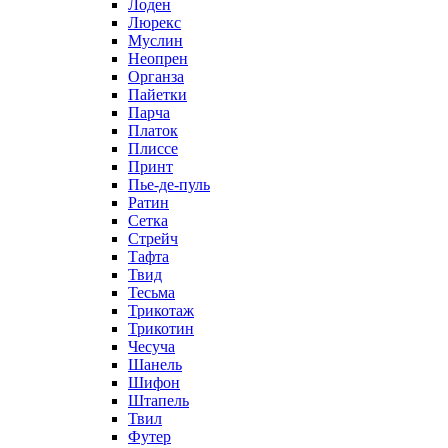
Лоден
Люрекс
Муслин
Неопрен
Органза
Пайетки
Парча
Платок
Плиссе
Принт
Пье-де-пуль
Ратин
Сетка
Стрейч
Тафта
Твид
Тесьма
Трикотаж
Трикотин
Чесуча
Шанель
Шифон
Штапель
Твил
Футер