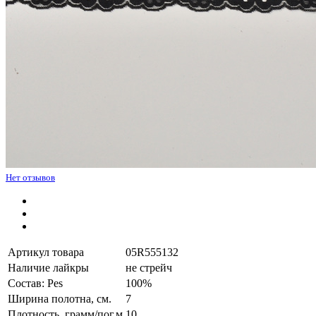
Нет отзывов
Артикул товара
05R555132
Наличие лайкры
не стрейч
Состав: Pes
100%
Ширина полотна, см.
7
Плотность, грамм/пог.м
10