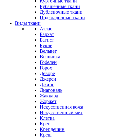
Курточные ткани
Рубашечные ткани
Дубленочные ткани
Подкладочные ткани
Виды ткани
Атлас
Бархат
Батист
Букле
Вельвет
Вышивка
Гобелен
Горох
Деворе
Джерси
Джинс
Диагональ
Жаккард
Жоржет
Искусственная кожа
Искусственный мех
Клетка
Креп
Крепдешин
Креш