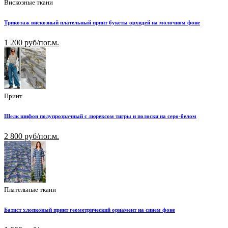
Вискозные ткани
Трикотаж вискозный плательный принт букеты орхидей на молочном фоне
1 200 руб/пог.м.
Принт
Шелк шифон полупрозрачный с люрексом тигры и полоски на серо-белом
2 800 руб/пог.м.
Плательные ткани
Батист хлопковый принт геометрический орнамент на синем фоне