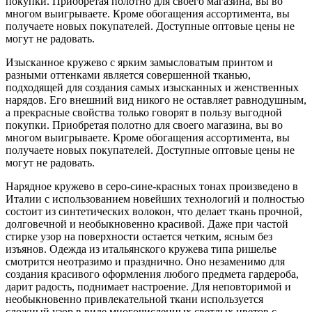
покупки. Приобретая полотно для своего магазина, вы во
многом выигрываете. Кроме обогащения ассортимента, вы
получаете новых покупателей. Доступные оптовые цены не
могут не радовать.
Изысканное кружево с ярким замысловатым принтом и
разными оттенками является совершенной тканью,
подходящей для создания самых изысканных и женственных
нарядов. Его внешний вид никого не оставляет равнодушным,
а прекрасные свойства только говорят в пользу выгодной
покупки. Приобретая полотно для своего магазина, вы во
многом выигрываете. Кроме обогащения ассортимента, вы
получаете новых покупателей. Доступные оптовые цены не
могут не радовать.
Нарядное кружево в серо-сине-красных тонах произведено в
Италии с использованием новейших технологий и полностью
состоит из синтетических волокон, что делает ткань прочной,
долговечной и необыкновенно красивой. Даже при частой
стирке узор на поверхности остается четким, ясным без
изъянов. Одежда из итальянского кружева типа ришелье
смотрится неотразимо и празднично. Оно незаменимо для
создания красивого оформления любого предмета гардероба,
дарит радость, поднимает настроение. Для неповторимой и
необыкновенно привлекательной ткани используется
сложный узор в виде многочисленных светлых цветов с