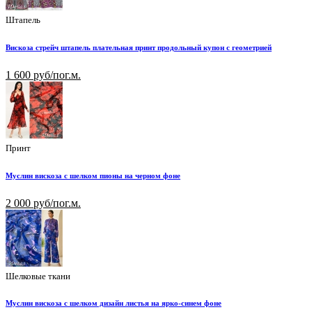
Штапель
Вискоза стрейч штапель плательная принт продольный купон с геометрией
1 600 руб/пог.м.
Принт
Муслин вискоза с шелком пионы на черном фоне
2 000 руб/пог.м.
Шелковые ткани
Муслин вискоза с шелком дизайн листья на ярко-синем фоне