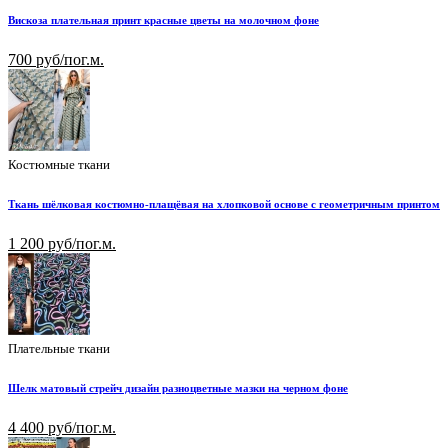
Вискоза плательная принт красные цветы на молочном фоне
700 руб/пог.м.
Костюмные ткани
Ткань шёлковая костюмно-плащёвая на хлопковой основе с геометричным принтом
1 200 руб/пог.м.
Плательные ткани
Шелк матовый стрейч дизайн разноцветные мазки на черном фоне
4 400 руб/пог.м.