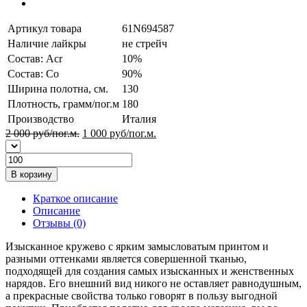
Артикул товара
61N694587
Наличие лайкры
не стрейч
Состав: Acr
10%
Состав: Co
90%
Ширина полотна, см.
130
Плотность, грамм/пог.м
180
Производство
Италия
2 000 руб/пог.м.
1 000
руб/пог.м.
В корзину
Краткое описание
Описание
Отзывы (0)
Изысканное кружево с ярким замысловатым принтом и
разными оттенками является совершенной тканью,
подходящей для создания самых изысканных и женственных
нарядов. Его внешний вид никого не оставляет равнодушным,
а прекрасные свойства только говорят в пользу выгодной