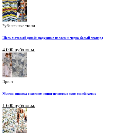
Рубашечные ткани
Шелк матовый дизайн радужные полосы и черно-белый леопард
4 000 руб/пог.м.
Принт
Муслин вискоза с шелком принт печворк в серо-синей гамме
1 600 руб/пог.м.