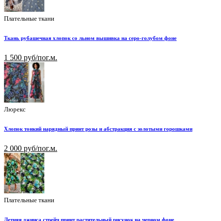
Плательные ткани
Ткань рубашечная хлопок со льном вышивка на серо-голубом фоне
1 500 руб/пог.м.
Люрекс
Хлопок тонкий нарядный принт розы и абстракция с золотыми горошками
2 000 руб/пог.м.
Плательные ткани
Летняя джинса стрейч принт растительный рисунок на черном фоне