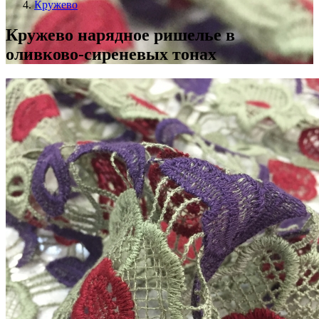
Кружево
Кружево нарядное ришелье в
оливково-сиреневых тонах