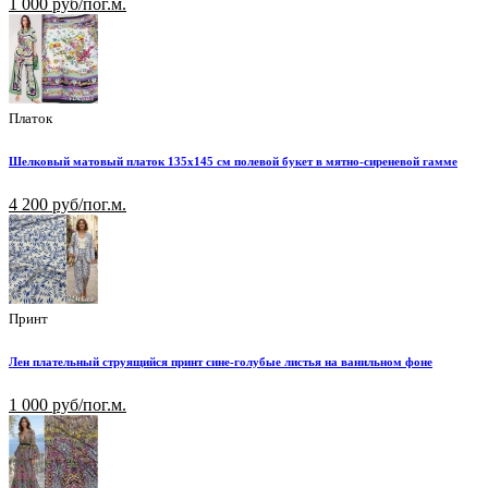
1 000 руб/пог.м.
Платок
Шелковый матовый платок 135х145 см полевой букет в мятно-сиреневой гамме
4 200 руб/пог.м.
Принт
Лен плательный струящийся принт сине-голубые листья на ванильном фоне
1 000 руб/пог.м.