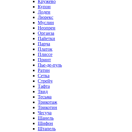
Кружево
Купон
Лоден
Люрекс
Муслин
Неопрен
Органза
Пайетки
Парча
Платок
Плиссе
Принт
Пье-де-пуль
Ратин
Сетка
Стрейч
Тафта
Твид
Тесьма
Трикотаж
Трикотин
Чесуча
Шанель
Шифон
Штапель