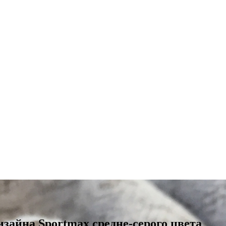
зайна Sportmax средне-серого цвета