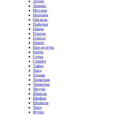
Лоден
Люрекс
Муслин
Неопрен
Органза
Пайетки
Парча
Платок
Плиссе
Принт
Пье-де-пуль
Ратин
Сетка
Стрейч
Тафта
Твид
Тесьма
Трикотаж
Трикотин
Чесуча
Шанель
Шифон
Штапель
Твил
Футер