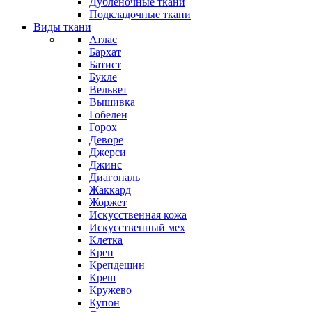
Дубленочные ткани
Подкладочные ткани
Виды ткани
Атлас
Бархат
Батист
Букле
Вельвет
Вышивка
Гобелен
Горох
Деворе
Джерси
Джинс
Диагональ
Жаккард
Жоржет
Искусственная кожа
Искусственный мех
Клетка
Креп
Крепдешин
Креш
Кружево
Купон