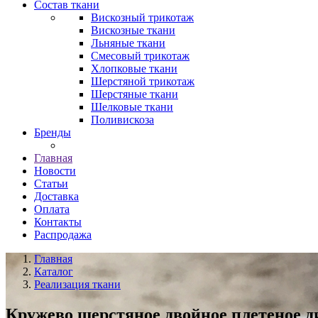
Состав ткани
Вискозный трикотаж
Вискозные ткани
Льняные ткани
Смесовый трикотаж
Хлопковые ткани
Шерстяной трикотаж
Шерстяные ткани
Шелковые ткани
Поливискоза
Бренды
Главная
Новости
Статьи
Доставка
Оплата
Контакты
Распродажа
Главная
Каталог
Реализация ткани
Кружево шерстяное двойное плетеное ди