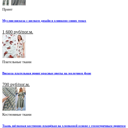
Принт
Муслин вискоза с шелком дизайн в оливково-синих тонах
1 600 руб/пог.м.
Плательные ткани
Вискоза плательная принт красные цветы на молочном фоне
700 руб/пог.м.
Костюмные ткани
Ткань шёлковая костюмно-плащёвая на хлопковой основе с геометричным принтом