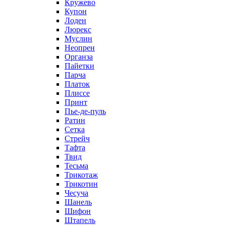
Кружево
Купон
Лоден
Люрекс
Муслин
Неопрен
Органза
Пайетки
Парча
Платок
Плиссе
Принт
Пье-де-пуль
Ратин
Сетка
Стрейч
Тафта
Твид
Тесьма
Трикотаж
Трикотин
Чесуча
Шанель
Шифон
Штапель