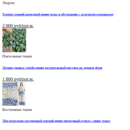
Люрекс
Хлопок тонкий нарядный принт розы и абстракция с золотыми горошками
2 000 руб/пог.м.
Плательные ткани
Летняя джинса стрейч принт растительный рисунок на черном фоне
1 800 руб/пог.м.
Костюмные ткани
Лён плательно-костюмный мягкий принт цветочный купон с синих тонах