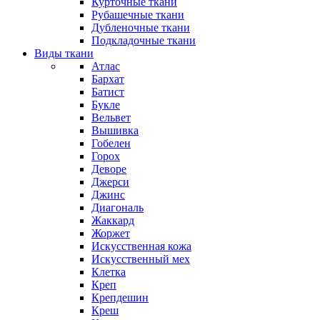
Курточные ткани
Рубашечные ткани
Дубленочные ткани
Подкладочные ткани
Виды ткани
Атлас
Бархат
Батист
Букле
Вельвет
Вышивка
Гобелен
Горох
Деворе
Джерси
Джинс
Диагональ
Жаккард
Жоржет
Искусственная кожа
Искусственный мех
Клетка
Креп
Крепдешин
Креш