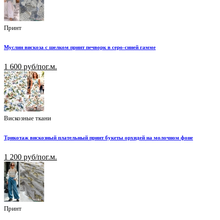
Принт
Муслин вискоза с шелком принт печворк в серо-синей гамме
1 600 руб/пог.м.
Вискозные ткани
Трикотаж вискозный плательный принт букеты орхидей на молочном фоне
1 200 руб/пог.м.
Принт