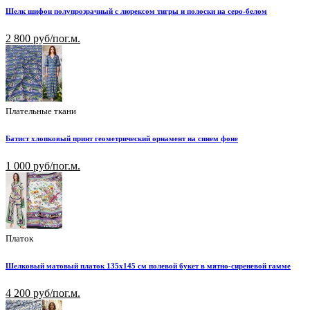
Шелк шифон полупрозрачный с люрексом тигры и полоски на серо-белом
2 800 руб/пог.м.
Плательные ткани
Батист хлопковый принт геометрический орнамент на синем фоне
1 000 руб/пог.м.
Платок
Шелковый матовый платок 135х145 см полевой букет в мятно-сиреневой гамме
4 200 руб/пог.м.