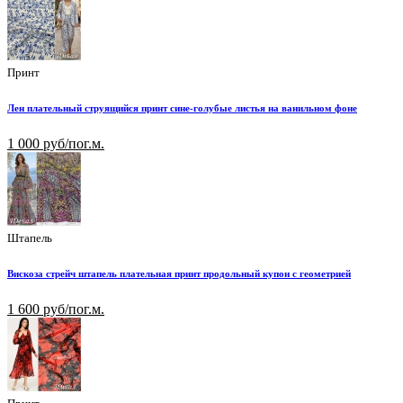
Принт
Лен плательный струящийся принт сине-голубые листья на ванильном фоне
1 000 руб/пог.м.
Штапель
Вискоза стрейч штапель плательная принт продольный купон с геометрией
1 600 руб/пог.м.