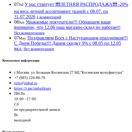
07
У нас стартует ❗️❗️❗️ЛЕТНЯЯ РАСПРОДАЖА❗️❗️❗️ -20%
Jul
на весь летний ассортимент тканей с 08.07. по
31.07.2026
1 комментарий
08
Уважаемые покупатели!!! Обращаем ваше
Jun
внимание, что 12.06 наш магазин-склад не работает!
Нет комментариев
07
Поздравляем Всех с Наступающим праздником!!!
May
С Днем Победы!!! Дарим скидку 9% с 08.05 по 12.05
вкл.
Нет комментариев
Контактная информация
г Москва. ул. Большая Косинская 27 БЦ "Косинская мунуфактура"
+7 (985) 226-86-76
info@imbal.ru
https://t.me/imbaltkani
ПН-Пт
10:00 - 17:00
Сб
по предварительной записи
Вс
выходной
Наши новинки