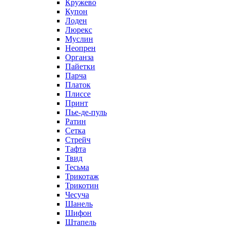
Кружево
Купон
Лоден
Люрекс
Муслин
Неопрен
Органза
Пайетки
Парча
Платок
Плиссе
Принт
Пье-де-пуль
Ратин
Сетка
Стрейч
Тафта
Твид
Тесьма
Трикотаж
Трикотин
Чесуча
Шанель
Шифон
Штапель