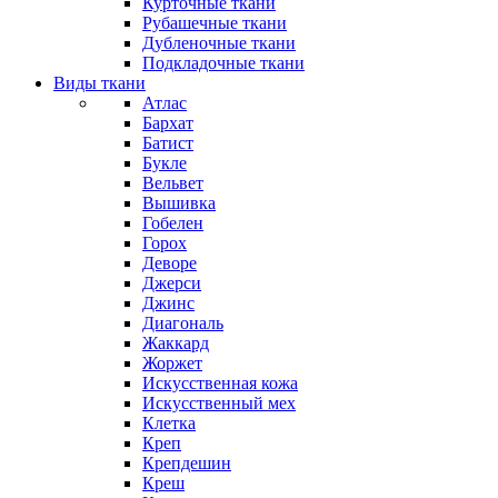
Курточные ткани
Рубашечные ткани
Дубленочные ткани
Подкладочные ткани
Виды ткани
Атлас
Бархат
Батист
Букле
Вельвет
Вышивка
Гобелен
Горох
Деворе
Джерси
Джинс
Диагональ
Жаккард
Жоржет
Искусственная кожа
Искусственный мех
Клетка
Креп
Крепдешин
Креш