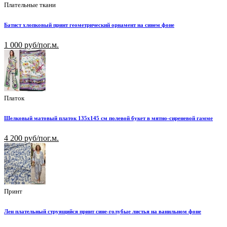
Плательные ткани
Батист хлопковый принт геометрический орнамент на синем фоне
1 000 руб/пог.м.
Платок
Шелковый матовый платок 135х145 см полевой букет в мятно-сиреневой гамме
4 200 руб/пог.м.
Принт
Лен плательный струящийся принт сине-голубые листья на ванильном фоне