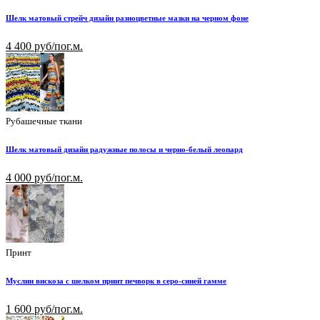
Шелк матовый стрейч дизайн разноцветные мазки на черном фоне
4 400 руб/пог.м.
Рубашечные ткани
Шелк матовый дизайн радужные полосы и черно-белый леопард
4 000 руб/пог.м.
Принт
Муслин вискоза с шелком принт печворк в серо-синей гамме
1 600 руб/пог.м.