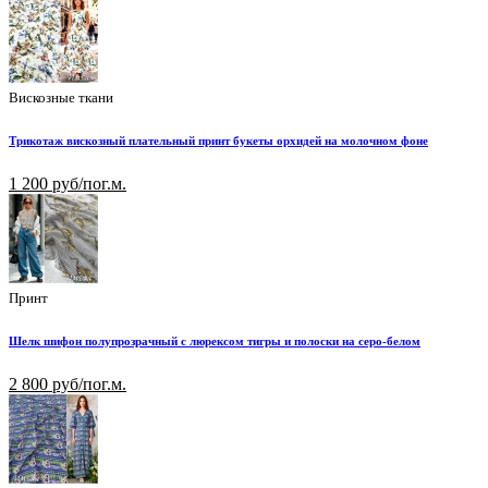
Вискозные ткани
Трикотаж вискозный плательный принт букеты орхидей на молочном фоне
1 200 руб/пог.м.
Принт
Шелк шифон полупрозрачный с люрексом тигры и полоски на серо-белом
2 800 руб/пог.м.