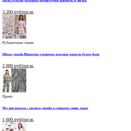
Шелк атласно-матовый лёгкий купон акварель и листья
3 200 руб/пог.м.
Рубашечные ткани
Шитье дизайн Blumarine хлопковое красные маки на белом фоне
2 000 руб/пог.м.
Принт
Муслин вискоза с шелком дизайн в оливково-синих тонах
1 600 руб/пог.м.