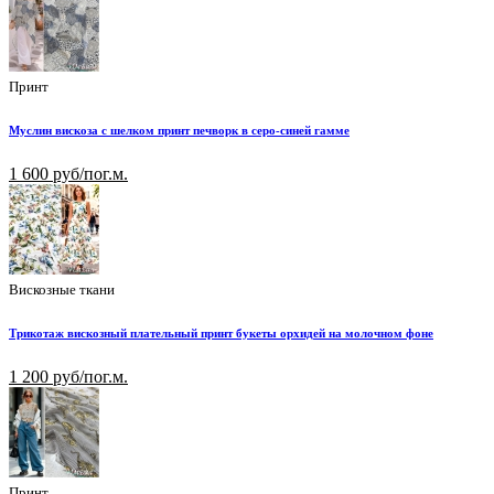
Принт
Муслин вискоза с шелком принт печворк в серо-синей гамме
1 600 руб/пог.м.
Вискозные ткани
Трикотаж вискозный плательный принт букеты орхидей на молочном фоне
1 200 руб/пог.м.
Принт