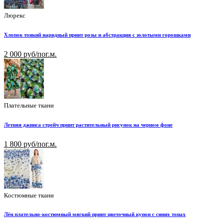
Люрекс
Хлопок тонкий нарядный принт розы и абстракция с золотыми горошками
2 000 руб/пог.м.
Плательные ткани
Летняя джинса стрейч принт растительный рисунок на черном фоне
1 800 руб/пог.м.
Костюмные ткани
Лён плательно-костюмный мягкий принт цветочный купон с синих тонах