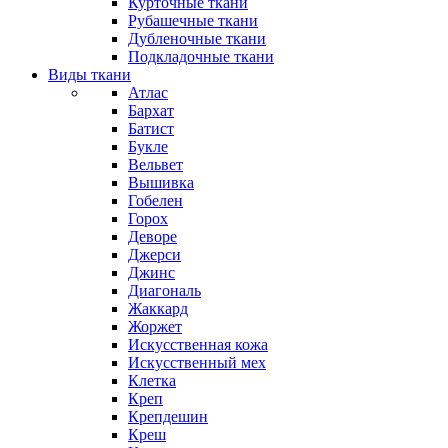
Курточные ткани
Рубашечные ткани
Дубленочные ткани
Подкладочные ткани
Виды ткани
Атлас
Бархат
Батист
Букле
Вельвет
Вышивка
Гобелен
Горох
Деворе
Джерси
Джинс
Диагональ
Жаккард
Жоржет
Искусственная кожа
Искусственный мех
Клетка
Креп
Крепдешин
Креш