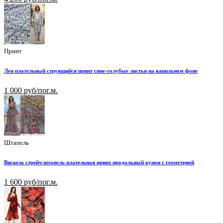
Принт
Лен плательный струящийся принт сине-голубые листья на ванильном фоне
1 000 руб/пог.м.
Штапель
Вискоза стрейч штапель плательная принт продольный купон с геометрией
1 600 руб/пог.м.