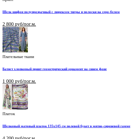
Шелк шифон полупрозрачный с люрексом тигры и полоски на серо-белом
2 800 руб/пог.м.
Плательные ткани
Батист хлопковый принт геометрический орнамент на синем фоне
1 000 руб/пог.м.
Платок
Шелковый матовый платок 135х145 см полевой букет в мятно-сиреневой гамме
4 200 руб/пог.м.