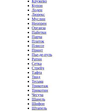
Кружево
Купон
Лоден
Люрекс
Муслин
Неопрен
Органза
Пайетки
Парча
Платок
Плиссе
Принт
Пье-де-пуль
Ратин
Сетка
Стрейч
Тафта
Твид
Тесьма
Трикотаж
Трикотин
Чесуча
Шанель
Шифон
Штапель