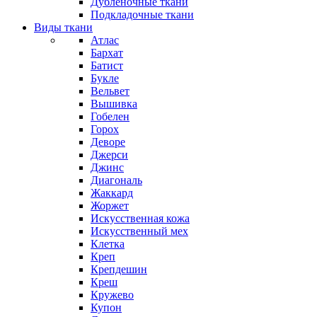
Дубленочные ткани
Подкладочные ткани
Виды ткани
Атлас
Бархат
Батист
Букле
Вельвет
Вышивка
Гобелен
Горох
Деворе
Джерси
Джинс
Диагональ
Жаккард
Жоржет
Искусственная кожа
Искусственный мех
Клетка
Креп
Крепдешин
Креш
Кружево
Купон