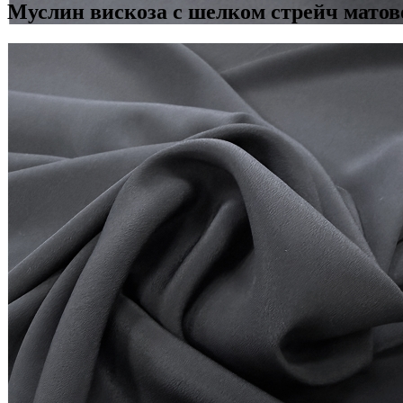
Муслин вискоза с шелком стрейч матов