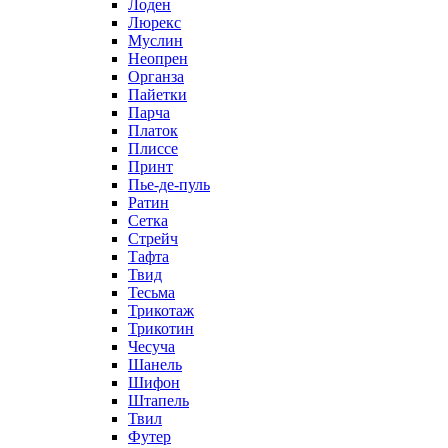
Лоден
Люрекс
Муслин
Неопрен
Органза
Пайетки
Парча
Платок
Плиссе
Принт
Пье-де-пуль
Ратин
Сетка
Стрейч
Тафта
Твид
Тесьма
Трикотаж
Трикотин
Чесуча
Шанель
Шифон
Штапель
Твил
Футер